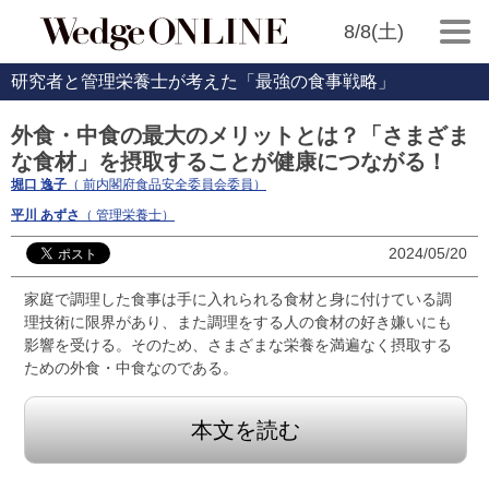
8/8(土)
研究者と管理栄養士が考えた「最強の食事戦略」
外食・中食の最大のメリットとは？「さまざま
な食材」を摂取することが健康につながる！
堀口 逸子
（ 前内閣府食品安全委員会委員）
平川 あずさ
（ 管理栄養士）
2024/05/20
家庭で調理した食事は手に入れられる食材と身に付けている調
理技術に限界があり、また調理をする人の食材の好き嫌いにも
影響を受ける。そのため、さまざまな栄養を満遍なく摂取する
ための外食・中食なのである。
本文を読む