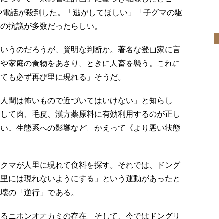
ルや電話が殺到した。「逃がしてほしい」「子グマの駆
どの抗議が多数だったらしい。
いうのだろうが、賢明な判断か。著名な登山家に言
地や家庭の食物をあさり、ときに人畜を襲う。これに
しても必ず再び里に現れる」そうだ。
人間は怖いもので近づいてはいけない」と知らし
分して肉、毛皮、漢方薬原料に有効利用するのが正し
ない。生態系への影響など、かえって《より悪い状態
クマが人里に現れて食料を探す。それでは、ドング
人里には現れないようにする」という運動があったと
破壊の「逆行」である。
るニホンオオカミの存在、そして、今ではドングリ