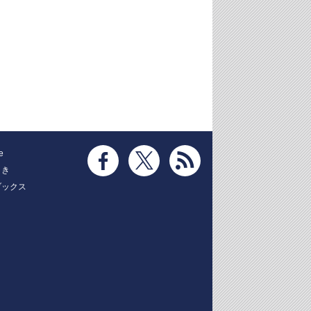
e
とき
ブックス