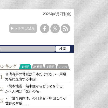
2026年8月7日(金)
メルマガ登録
ランキング
1時間
24時間
1週間
いいね
台湾有事の脅威は日本だけでない…周辺
1
海域に進出する中国…
〈熊本地震〉熱中症からどう命を守る
2
か？人間は「発汗の名…
＜〝運命共同体〟の日米台＞中国こそが
3
世界の脅威....…