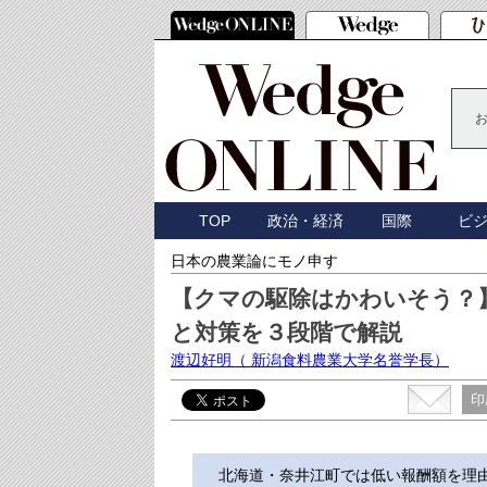
TOP
政治・経済
国際
ビ
日本の農業論にモノ申す
【クマの駆除はかわいそう？
と対策を３段階で解説
渡辺好明
（ 新潟食料農業大学名誉学長）
印
北海道・奈井江町では低い報酬額を理由