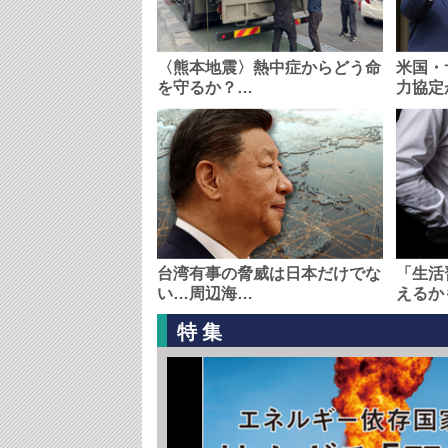
〈熊本地震〉熱中症からどう命
米国・
を守るか？…
力協定
台湾有事の脅威は日本だけでな
「生活
い…周辺海…
えるか
特集