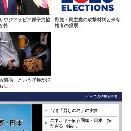
サウジアラビア原子力協
野党・民主党の攻撃材料と米有
が持…
権者の投票…
習慣病」という呼称が消
もし…
»すべての特集を見る
台湾「麗しの島」の実像
エネルギー依存国家・日本 持
たざる｢弱み…