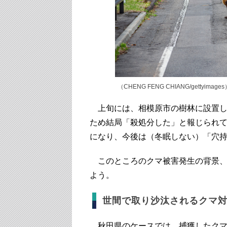
（CHENG FENG CHIANG/gettyimages
上旬には、相模原市の樹林に設置し
ため結局「殺処分した」と報じられ
になり、今後は（冬眠しない）「穴
このところのクマ被害発生の背景、
よう。
世間で取り沙汰されるクマ
秋田県のケースでは、捕獲したクマ