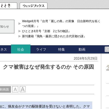
Wedge8月号『台湾「麗しの島」の実像 日台新時代を拓く「3
つの視座」』
お知らせ
ひととき8月号『京都 2と5の物語』
新刊書籍『飛鳥・藤原に隠された古代宮都の謎』
ジネス
ライフ
特集
動画
社会
2024年5月29日
】クマ被害はなぜ発生するのか その原因
刷画面
に、猟友会がクマの駆除要請を受けないと表明した。クマ