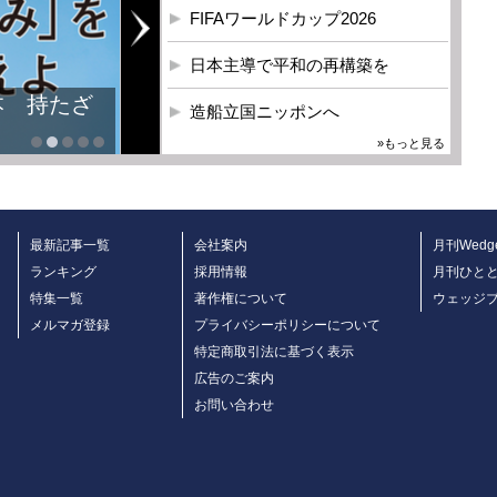
FIFAワールドカップ2026
日本主導で平和の再構築を
本 持たざ
造船立国ニッポンへ
»もっと見る
最新記事一覧
会社案内
月刊Wedg
ランキング
採用情報
月刊ひと
特集一覧
著作権について
ウェッジ
メルマガ登録
プライバシーポリシーについて
特定商取引法に基づく表示
広告のご案内
お問い合わせ