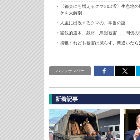
〈都会にも増えるクマの出没〉生息地の
ケを大解剖
人里に出没するクマの、本当の謎
盗伐的選木、残材、鳥獣被害……間伐の
捕獲すれども被害は減らず、間違いだら
バックナンバー
新着記事