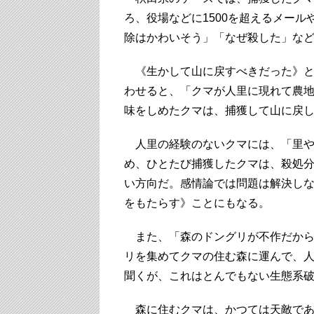
ろ、役場などに1500を超えるメー
除はかわいそう」「なぜ殺した」な
《生かして山に戻すべきだった》と
わせると、「クマが人里に現れて農
味をしめたクマは、捕獲して山に戻
人里の経験のないクマには、「里や
め、ひとたび捕獲したクマは、殺処
い方向だ。感情論では問題は解決し
をもたらす》ことにもなる。
また、「森のドングリが不作だから
リを集めてクマの住む森に運んで、
聞くが、これはとんでもない生態系
森に住むクマは、かつては天敵であ