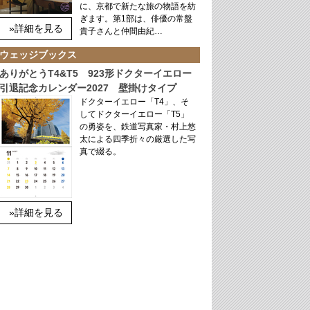
に、京都で新たな旅の物語を紡
ぎます。第1部は、俳優の常盤
»詳細を見る
貴子さんと仲間由紀…
ウェッジブックス
ありがとうT4&T5 923形ドクターイエロー
引退記念カレンダー2027 壁掛けタイプ
ドクターイエロー「T4」、そ
してドクターイエロー「T5」
の勇姿を、鉄道写真家・村上悠
太による四季折々の厳選した写
真で綴る。
»詳細を見る