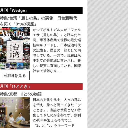
月刊「Wedge」
特集:台湾「麗しの島」の実像 日台新時代
を拓く「3つの視座」
かつてポルトガル人が「フォル
モサ（麗しの島）」と呼んだ台
湾。半導体産業で世界の最先端
技術をリードし、日本統治時代
の記憶も、歴史の一部として内
包している。一方で、現在は米
中対立の最前線に立たされ、難
しい現実に直面している。国際
社会で複雑な立…
»詳細を見る
月刊「ひととき」
特集:京都 2と5の物語
日本の文化や風土、人々の営み
を伝え、旅へと誘ってきた「ひ
ととき」。当誌が幾度となく特
集してきたのが京都です。創刊
25周年を迎える今号では、
〝2〟と〝5〟をキーワード