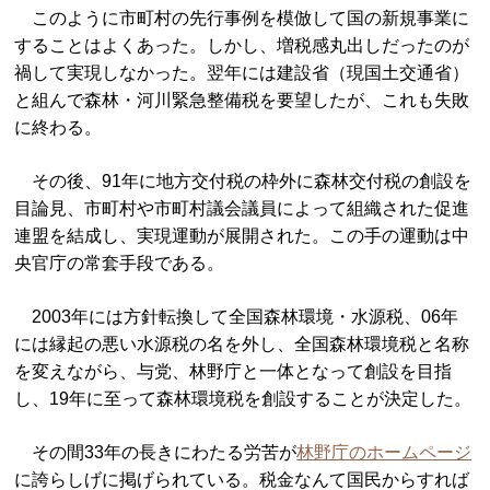
このように市町村の先行事例を模倣して国の新規事業に
することはよくあった。しかし、増税感丸出しだったのが
禍して実現しなかった。翌年には建設省（現国土交通省）
と組んで森林・河川緊急整備税を要望したが、これも失敗
に終わる。
その後、91年に地方交付税の枠外に森林交付税の創設を
目論見、市町村や市町村議会議員によって組織された促進
連盟を結成し、実現運動が展開された。この手の運動は中
央官庁の常套手段である。
2003年には方針転換して全国森林環境・水源税、06年
には縁起の悪い水源税の名を外し、全国森林環境税と名称
を変えながら、与党、林野庁と一体となって創設を目指
し、19年に至って森林環境税を創設することが決定した。
その間33年の長きにわたる労苦が
林野庁のホームページ
に誇らしげに掲げられている。税金なんて国民からすれば