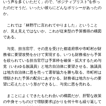
いう声を多くいただく」ので、“ポジティブリスト”を作っ
たのだそうだ。いったい彼らにどんなポリシーがあったの
か。
これでは「林野庁に言われてやりました」ということ
が、見え見えではないか。これが従来型の予算獲得の構図
である。
与党、担当官庁、その意を受けた都道府県や市町村が財
務省に要望攻勢をかけて実現する。いつも財務省から予算
を絞られている担当官庁は予算枠を確保・拡大するため与
党（いわゆる族議員）と地方自治体に要望させる。族議員
は地方自治体に恩を売って選挙協力を勝ち取る。市町村は
増額された予算の配分にあずかる。財務省は地方からの要
望に応えたという形ができるし、与党に恩を売れる。
まことによくできたもたれ合いの構図だが、肝腎な政策
の中身そっちのけで増額要求ばかりを何十年も繰り返して