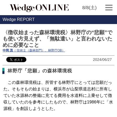
8/8(土)
Wedge REPORT
〈徴収始まった森林環境税〉林野庁の“悲願”で
も使い方見えず、「無駄遣い」と言われないた
めに必要なこと
中岡 茂
（ 技術士（森林部門）、林野庁OB）
2024/06/27
林野庁「悲願」の森林環境税
この森林環境税は、所管する林野庁にとっては悲願だっ
た。そもそもの始まりは、横浜市が山梨県道志村に所有し
ていた水源林の整備に充てる費用を水道料に上乗せして徴
収していたのを参考にしたもので、林野庁は1986年に「水
源税」を創設しようとした。