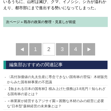
いるうちに、山村は滅び、クマ、イノシシ、シカが溢れか
えり、都市部にまで進出する勢いになってしまった。
次ページ » 既存の政策の整理・見直しが前提
前
1
2
3
4
次
へ
へ
編集部おすすめの関連記事
〈高付加価値の丸太生産に専念できない国有林の苦悩〉木材販売
からみた国有林事業の不思議
【蝕まれる日本の国有林】積み上げた債務は3.8兆円！知られざ
る国有林の姿とは？
＜林業家が経営するアジサイ園＞困難な木材のみの経営に必要
な“日本型”森林経営の未来像とは？