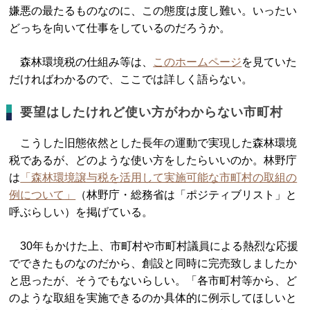
嫌悪の最たるものなのに、この態度は度し難い。いったい
どっちを向いて仕事をしているのだろうか。
森林環境税の仕組み等は、
このホームページ
を見ていた
だければわかるので、ここでは詳しく語らない。
要望はしたけれど使い方がわからない市町村
こうした旧態依然とした長年の運動で実現した森林環境
税であるが、どのような使い方をしたらいいのか。林野庁
は
「森林環境譲与税を活用して実施可能な市町村の取組の
例について」
（林野庁・総務省は「ポジティブリスト」と
呼ぶらしい）を掲げている。
30年もかけた上、市町村や市町村議員による熱烈な応援
でできたものなのだから、創設と同時に完売致しましたか
と思ったが、そうでもないらしい。「各市町村等から、ど
のような取組を実施できるのか具体的に例示してほしいと