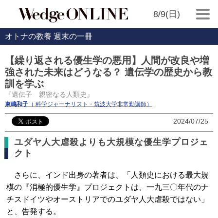
8/9(日)
オトナの教養 週末の一冊
【繰り返される優生学の悪用】人間が改良や増
強された未来はどうなる？ 遺伝学の歴史から教
訓を学ぶ
『遺伝子 親密なる人類史』
東嶋和子
（ 科学ジャーナリスト・筑波大学非常勤講師）
2024/07/25
ユダヤ人大虐殺よりも大規模な優生学プロジェ
クト
さらに、インド出身の著者は、「人類史における最大規
模の『消極的優生学』プロジェクトは、一九三〇年代のナ
チスドイツやオーストリアでのユダヤ人大虐殺ではない」
と、告発する。