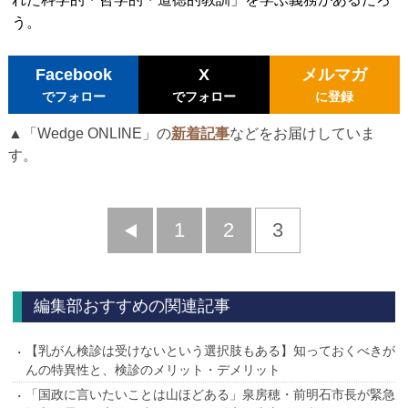
う。
Facebook
X
メルマガ
でフォロー
でフォロー
に登録
▲「Wedge ONLINE」の
新着記事
などをお届けしていま
す。
前
1
2
3
へ
編集部おすすめの関連記事
【乳がん検診は受けないという選択肢もある】知っておくべきが
んの特異性と、検診のメリット・デメリット
「国政に言いたいことは山ほどある」泉房穂・前明石市長が緊急