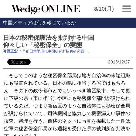
8/10(月)
中国メディアは何を報じているか
日本の秘密保護法を批判する中国
仰々しい「秘密保全」の実態
弓野正宏
（ 早稲田大学現代中国研究所招聘研究員）
2013/12/27
そしてこのような秘密保全部局は地方自治体の末端組織
にも設置されている。日本の県に相当する省ではもちろ
ん、その下の政令都市とでもいうべき地区級市、そして更
に下級の県（市に相当）や区にも秘密保全部門が設けられ
ているのだ。つまり新宿区のような自治体にも秘密保全局
が設けられていて、司法機関と協力して機密漏えい事件の
捜査、審理を行う。前述のネットに写真を掲載した一件は
空軍の秘密保全部局から通報を受けた県の裁判所が判決を