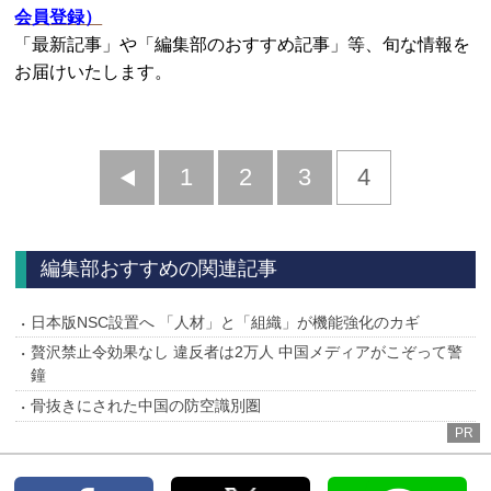
会員登録）
「最新記事」や「編集部のおすすめ記事」等、旬な情報を
お届けいたします。
前
1
2
3
4
へ
編集部おすすめの関連記事
日本版NSC設置へ 「人材」と「組織」が機能強化のカギ
贅沢禁止令効果なし 違反者は2万人 中国メディアがこぞって警
鐘
骨抜きにされた中国の防空識別圏
PR