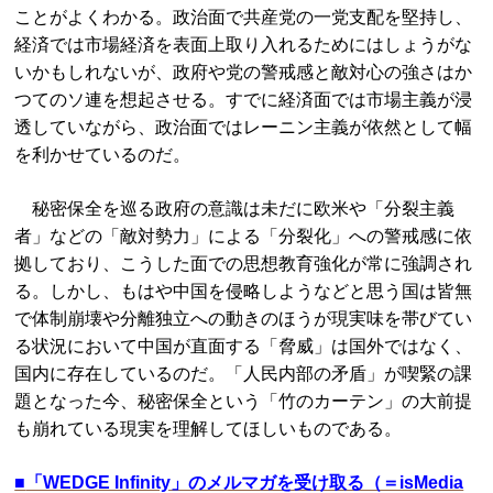
ことがよくわかる。政治面で共産党の一党支配を堅持し、
経済では市場経済を表面上取り入れるためにはしょうがな
いかもしれないが、政府や党の警戒感と敵対心の強さはか
つてのソ連を想起させる。すでに経済面では市場主義が浸
透していながら、政治面ではレーニン主義が依然として幅
を利かせているのだ。
秘密保全を巡る政府の意識は未だに欧米や「分裂主義
者」などの「敵対勢力」による「分裂化」への警戒感に依
拠しており、こうした面での思想教育強化が常に強調され
る。しかし、もはや中国を侵略しようなどと思う国は皆無
で体制崩壊や分離独立への動きのほうが現実味を帯びてい
る状況において中国が直面する「脅威」は国外ではなく、
国内に存在しているのだ。「人民内部の矛盾」が喫緊の課
題となった今、秘密保全という「竹のカーテン」の大前提
も崩れている現実を理解してほしいものである。
■
「WEDGE Infinity」のメルマガを受け取る（＝isMedia