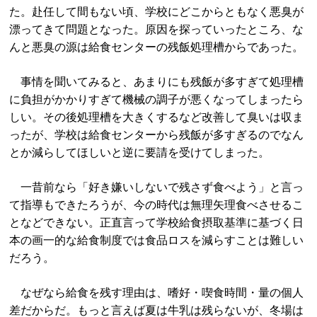
た。赴任して間もない頃、学校にどこからともなく悪臭が
漂ってきて問題となった。原因を探っていったところ、な
んと悪臭の源は給食センターの残飯処理槽からであった。
事情を聞いてみると、あまりにも残飯が多すぎて処理槽
に負担がかかりすぎて機械の調子が悪くなってしまったら
しい。その後処理槽を大きくするなど改善して臭いは収ま
ったが、学校は給食センターから残飯が多すぎるのでなん
とか減らしてほしいと逆に要請を受けてしまった。
一昔前なら「好き嫌いしないで残さず食べよう」と言っ
て指導もできたろうが、今の時代は無理矢理食べさせるこ
となどできない。正直言って学校給食摂取基準に基づく日
本の画一的な給食制度では食品ロスを減らすことは難しい
だろう。
なぜなら給食を残す理由は、嗜好・喫食時間・量の個人
差だからだ。もっと言えば夏は牛乳は残らないが、冬場は