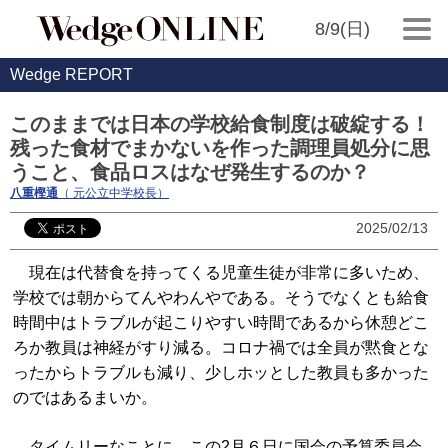
8/9(日)
Wedge REPORT
このままでは日本の学校給食制度は破綻する！
残った食材でまかないを作った調理員処分に思
うこと、食品ロスはなぜ発生するのか？
八重樫通
（ 元公立中学校長）
2025/02/13
現在は代替食を持ってくる児童生徒が非常に多いため、
学校では朝からてんやわんやである。そうでなくとも給食
時間中はトラブルが起こりやすい時間であるから休憩どこ
ろか教員は神経がすり減る。コロナ禍では全員が黙食とな
ったからトラブルも減り、少しホッとした教員も多かった
のではあるまいか。
タイムリーなことに、この2月６日に国会の予算委員会