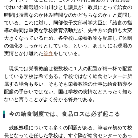
でれいわ新選組の山川ひとし議員が「教員にとって給食の
時間は授業なのか休み時間なのかどちらなのか」と質問し
ている。これに対し、阿部俊子文部科学大臣は「給食の指
導の時間は重要な学校教育活動だが、先生方の負担も大変
大きくなっているため、各学校に栄養教諭を配置して体制
の強化をしっかりとしている」という、あまりにも現場の
実情とかけ離れた
答弁
をしている。
現状では栄養教諭は複数校に１人の配置が精一杯で配置
している学校は希である。学校ではなく給食センターに所
属する場合も多い。そもそも栄養教諭の仕事は給食指導や
配膳の手伝いではない。国は学校の実情などまったく知ら
ないと言うことがよく分かる答弁である。
今の給食制度では、食品ロスは必ず起こる
残飯処理についても多くの問題がある。筆者が初めて校
長となって赴任した学校は、すぐ隣が給食センターであっ