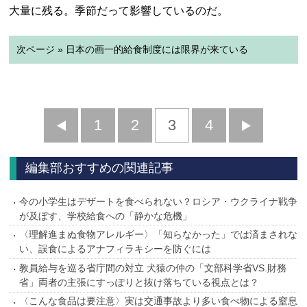
大量に残る。季節だって影響しているのだ。
次ページ » 日本の画一的給食制度には限界が来ている
前
1
2
3
4
次
へ
へ
編集部おすすめの関連記事
今の小学生はデザートを食べられない？ロシア・ウクライナ戦争
が及ぼす、学校給食への「静かな危機」
〈理解進まぬ食物アレルギー〉「知らなかった」では済まされな
い、誤食によるアナフィラキシーを防ぐには
教員給与を巡る省庁間の対立 犬猿の仲の「文部科学省VS.財務
省」両者の主張にすっぽりと抜け落ちている視点とは？
〈こんな食品は要注意〉実は交通事故より多い食べ物による窒息