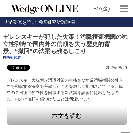
8/7(金)
世界潮流を読む 岡崎研究所論評集
ゼレンスキーが犯した失策！汚職捜査機関の独
立性剥奪で国内外の信頼を失う歴史的背
景、“撤回”の法案も残るしこり
岡崎研究所
2025/08/20
ゼレンスキー大統領が汚職対策の中核をなす反汚職機関の独立
性を剥奪する法案を主導したことを激しく批判されている。成
立の２日後に独立性を回復する新法案を議会に提出したもの
の、内外の信頼を傷つけたことは間違いない。
本文を読む