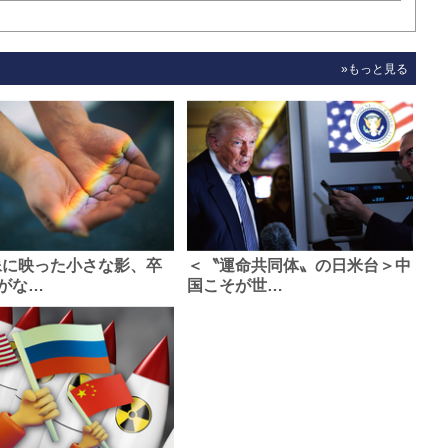
»もっと見る
像に映った小さな影、卒
＜〝運命共同体〟の日米台＞中
がな…
国こそが世…