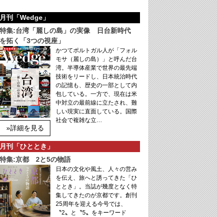
月刊「Wedge」
特集:台湾「麗しの島」の実像 日台新時代
を拓く「3つの視座」
かつてポルトガル人が「フォル
モサ（麗しの島）」と呼んだ台
湾。半導体産業で世界の最先端
技術をリードし、日本統治時代
の記憶も、歴史の一部として内
包している。一方で、現在は米
中対立の最前線に立たされ、難
しい現実に直面している。国際
社会で複雑な立…
»詳細を見る
月刊「ひととき」
特集:京都 2と5の物語
日本の文化や風土、人々の営み
を伝え、旅へと誘ってきた「ひ
ととき」。当誌が幾度となく特
集してきたのが京都です。創刊
25周年を迎える今号では、
〝2〟と〝5〟をキーワード