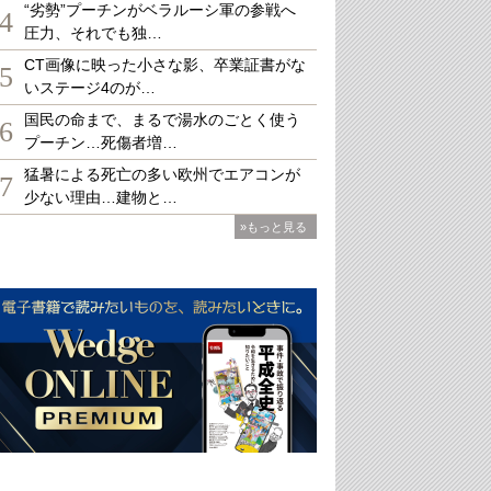
“劣勢”プーチンがベラルーシ軍の参戦へ
4
圧力、それでも独…
CT画像に映った小さな影、卒業証書がな
5
いステージ4のが…
国民の命まで、まるで湯水のごとく使う
6
プーチン…死傷者増…
猛暑による死亡の多い欧州でエアコンが
7
少ない理由…建物と…
»もっと見る