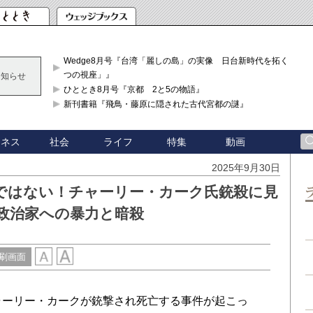
Wedge8月号『台湾「麗しの島」の実像 日台新時代を拓く「3
つの視座」』
お知らせ
ひととき8月号『京都 2と5の物語』
新刊書籍『飛鳥・藤原に隠された古代宮都の謎』
ジネス
社会
ライフ
特集
動画
2025年9月30日
ではない！チャーリー・カーク氏銃殺に見
政治家への暴力と暗殺
刷画面
ャーリー・カークが銃撃され死亡する事件が起こっ