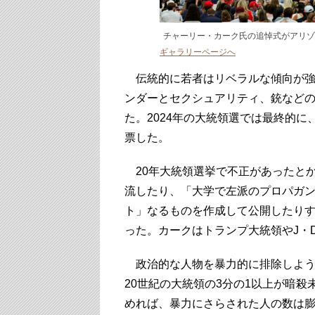
チャーリー・カーク氏の追悼式がアリゾ
ギャラリーページへ
伝統的に若者はリベラルな傾向が強
ンダーとセクシュアリティ、銃など
た。2024年の大統領選では最終的に
票した。
20年大統領選挙で不正があったと
流したり、「大学で左派のプロパガ
ト」なるものを作成して公開したり
った。カークはトランプ大統領やJ・
政治的な人物を暴力的に排除しよう
20世紀の大統領の3分の1以上が暗
めれば、暴力にさらされた人の数は