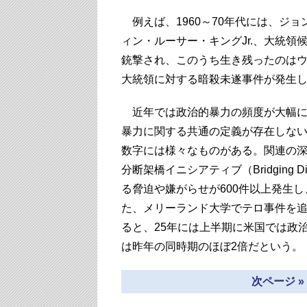
例えば、1960～70年代には、ジ
ィン・ルーサー・キングJr.、大統
銃撃され、このうち生き残ったのはウ
大統領に対する暗殺未遂事件が発生
近年では政治的暴力の頻度が大幅に
暴力に関する共通の定義が存在しな
数字には様々なものがある。関連の
分断架橋イニシアティブ（Bridging Di
る脅迫や嫌がらせが600件以上発生し
た、メリーランド大学でテロ事件を
ると、25年には上半期に米国では政
は昨年の同時期のほぼ2倍だという。
次ページ 