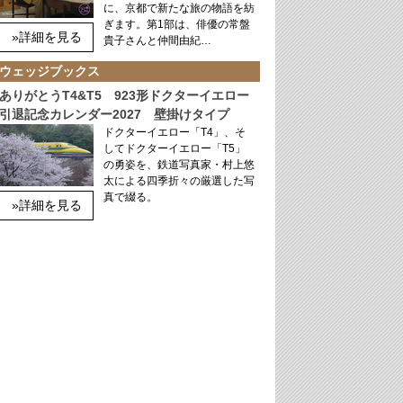
に、京都で新たな旅の物語を紡
ぎます。第1部は、俳優の常盤
»詳細を見る
貴子さんと仲間由紀…
ウェッジブックス
ありがとうT4&T5 923形ドクターイエロー
引退記念カレンダー2027 壁掛けタイプ
ドクターイエロー「T4」、そ
してドクターイエロー「T5」
の勇姿を、鉄道写真家・村上悠
太による四季折々の厳選した写
真で綴る。
»詳細を見る