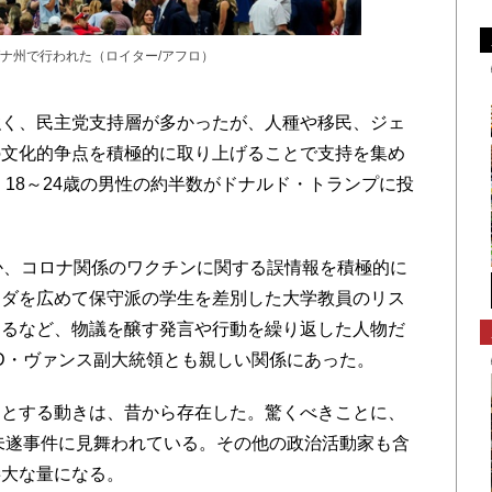
ナ州で行われた（ロイター/アフロ）
く、民主党支持層が多かったが、人種や移民、ジェ
の文化的争点を積極的に取り上げることで支持を集め
、18～24歳の男性の約半数がドナルド・トランプに投
か、コロナ関係のワクチンに関する誤情報を積極的に
ンダを広めて保守派の学生を差別した大学教員のリス
するなど、物議を醸す発言や行動を繰り返した人物だ
D・ヴァンス副大統領とも親しい関係にあった。
とする動きは、昔から存在した。驚くべきことに、
殺未遂事件に見舞われている。その他の政治活動家も含
膨大な量になる。