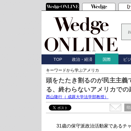
TOP
政治・経済
ビ
国際
キーワードから学ぶアメリカ
頭をたたき割るのが民主主義
る、終わらないアメリカでの
西山隆行
（ 成蹊大学法学部教授）
印
31歳の保守派政治活動家であるチ