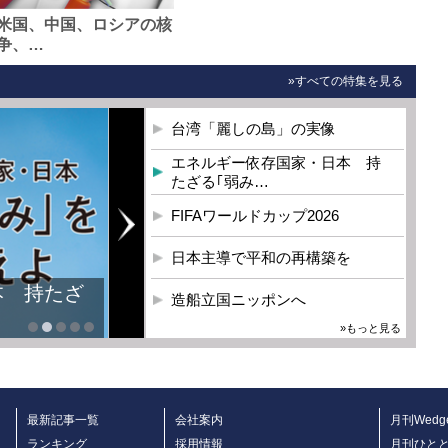
米国、中国、ロシアの核
争、…
»すべての特集を見る
台湾「麗しの島」の実像
エネルギー依存国家・日本 持
たざる｢弱み…
FIFAワールドカップ2026
日本主導で平和の再構築を
造船立国ニッポンへ
»もっと見る
最新記事一覧
会社案内
月刊Wedg
ランキング
採用情報
月刊ひと