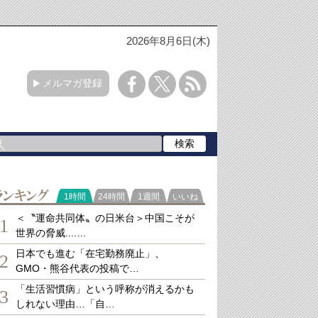
2026年8月6日(木)
メルマガ登録
ランキング
1時間
24時間
1週間
いいね
＜〝運命共同体〟の日米台＞中国こそが
1
世界の脅威....…
日本でも進む「在宅勤務廃止」、
2
GMO・熊谷代表の投稿で…
「生活習慣病」という呼称が消えるかも
3
しれない理由…「自…