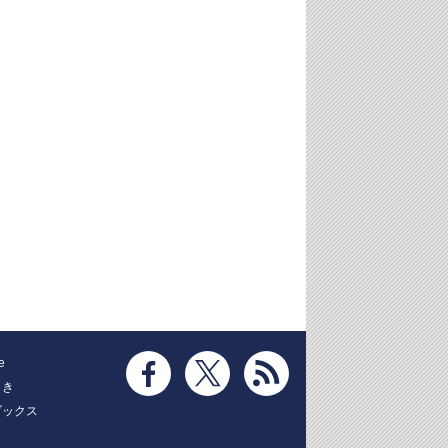
e
とき
ブックス