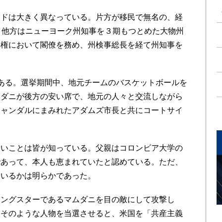
ドは大きく異なっている。片方が移民で無名の、経
、他方はニューヨーク州知事を３期もつとめた大物州
政権において閣僚を務め、州検事総長を経て州知事を
ある。選挙期間中、地元チームのバスケットボールを
ムダニが後方の安い席で、地元の人々と交流しながら
キャンダルにまみれたアダムズ市長と共にコートサイ
いことは皆が知っている。父親はコロンビア大学の
であって、本人も恵まれていたと認めている。ただ、
ているかは明らかであった。
ングスターであるマムダニを目の敵にして攻撃し
、そのような人物を当選させると、米国を「共産主義