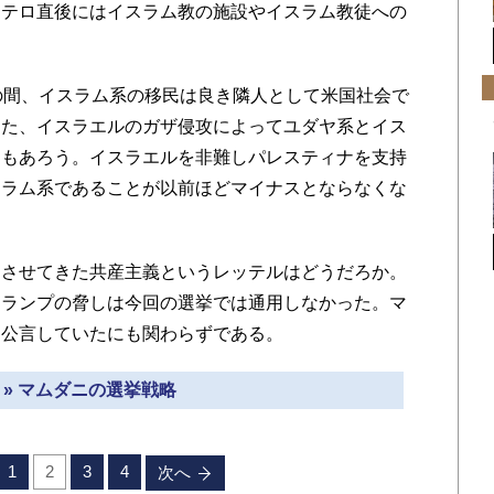
。テロ直後にはイスラム教の施設やイスラム教徒への
の間、イスラム系の移民は良き隣人として米国社会で
また、イスラエルのガザ侵攻によってユダヤ系とイス
ともあろう。イスラエルを非難しパレスティナを支持
スラム系であることが以前ほどマイナスとならなくな
させてきた共産主義というレッテルはどうだろか。
トランプの脅しは今回の選挙では通用しなかった。マ
と公言していたにも関わらずである。
 » マムダニの選挙戦略
1
2
3
4
次へ