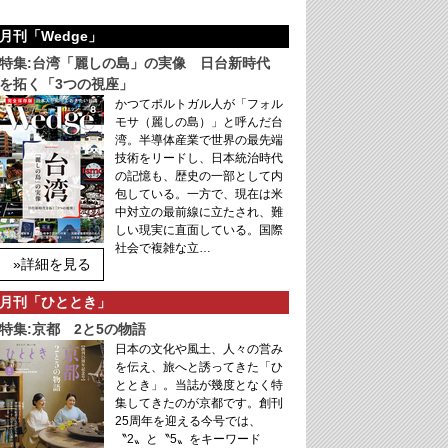
月刊「Wedge」
特集:台湾「麗しの島」の実像 日台新時代
を拓く「3つの視座」
かつてポルトガル人が「フォル
モサ（麗しの島）」と呼んだ台
湾。半導体産業で世界の最先端
技術をリードし、日本統治時代
の記憶も、歴史の一部として内
包している。一方で、現在は米
中対立の最前線に立たされ、難
しい現実に直面している。国際
社会で複雑な立…
»詳細を見る
月刊「ひととき」
特集:京都 2と5の物語
日本の文化や風土、人々の営み
を伝え、旅へと誘ってきた「ひ
ととき」。当誌が幾度となく特
集してきたのが京都です。創刊
25周年を迎える今号では、
〝2〟と〝5〟をキーワード