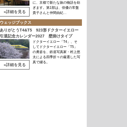
に、京都で新たな旅の物語を紡
ぎます。第1部は、俳優の常盤
»詳細を見る
貴子さんと仲間由紀…
ウェッジブックス
ありがとうT4&T5 923形ドクターイエロー
引退記念カレンダー2027 壁掛けタイプ
ドクターイエロー「T4」、そ
してドクターイエロー「T5」
の勇姿を、鉄道写真家・村上悠
太による四季折々の厳選した写
真で綴る。
»詳細を見る