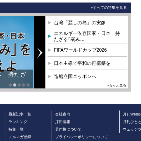
»すべての特集を見る
台湾「麗しの島」の実像
エネルギー依存国家・日本 持
たざる｢弱み…
FIFAワールドカップ2026
日本主導で平和の再構築を
本 持たざ
造船立国ニッポンへ
»もっと見る
最新記事一覧
会社案内
月刊Wedg
ランキング
採用情報
月刊ひと
特集一覧
著作権について
ウェッジ
メルマガ登録
プライバシーポリシーについて