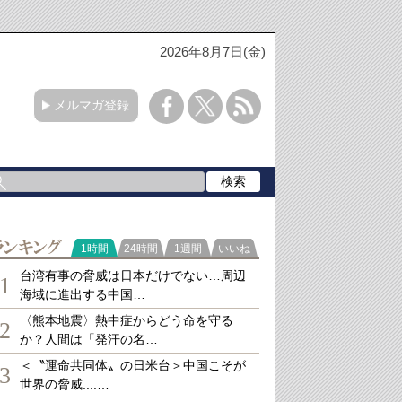
2026年8月7日(金)
メルマガ登録
ランキング
1時間
24時間
1週間
いいね
台湾有事の脅威は日本だけでない…周辺
1
海域に進出する中国…
〈熊本地震〉熱中症からどう命を守る
2
か？人間は「発汗の名…
＜〝運命共同体〟の日米台＞中国こそが
3
世界の脅威....…