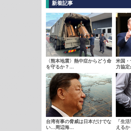
新着記事
〈熊本地震〉熱中症からどう命
米国・
を守るか？…
力協定
台湾有事の脅威は日本だけでな
「生活
い…周辺海…
えるか