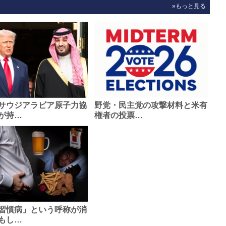
»もっと見る
サウジアラビア原子力協
野党・民主党の攻撃材料と米有
が持…
権者の投票…
習慣病」という呼称が消
もし…