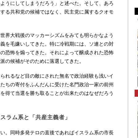
のようにしてしまうだろう」と述べた。そして、あろ
属する共和党の候補ではなく、民主党に属するクオモ
世界大戦後のマッカーシズムをみても明らかなよう
主義を毛嫌いしてきた。特に冷戦期には、ソ連との対
その恐怖を煽ってきた。それによって醸成された恐怖
左派の候補がそのために落選してきた。
られるなど目の敵にされた無名で政治経験も浅いイ
豪たちの寄付をふんだんに受けた名門政治一家の前州
票を得て当選を勝ち取ることが出来たのはなぜだろう
イスラム系と「共産主義者」
い。同時多発テロの直後であればイスラム系の市長