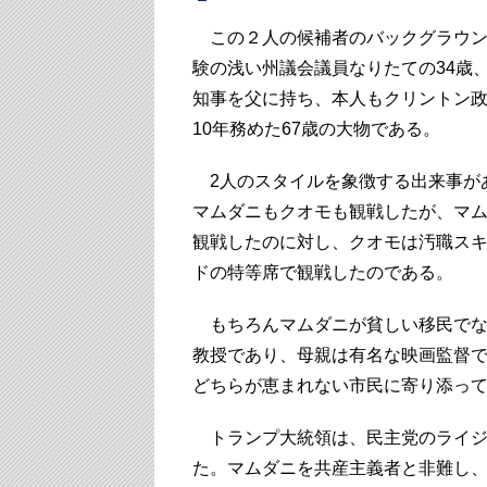
この２人の候補者のバックグラウン
験の浅い州議会議員なりたての34歳
知事を父に持ち、本人もクリントン
10年務めた67歳の大物である。
2人のスタイルを象徴する出来事が
マムダニもクオモも観戦したが、マ
観戦したのに対し、クオモは汚職ス
ドの特等席で観戦したのである。
もちろんマムダニが貧しい移民でな
教授であり、母親は有名な映画監督
どちらが恵まれない市民に寄り添っ
トランプ大統領は、民主党のライジ
た。マムダニを共産主義者と非難し