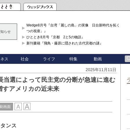
Wedge8月号『台湾「麗しの島」の実像 日台新時代を拓く「3
つの視座」』
お知らせ
ひととき8月号『京都 2と5の物語』
新刊書籍『飛鳥・藤原に隠された古代宮都の謎』
ジネス
社会
ライフ
特集
動画
2025年11月11日
長当選によって民主党の分断が急速に進む
増すアメリカの近未来
刷画面
スタンス