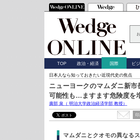
TOP
政治・経済
ビ
国際
日本人なら知っておきたい近現代史の焦点
ニューヨークのマムダニ新市
可能性も…ますます危険度を
廣部 泉
（ 明治大学政治経済学部 教授）
印
マムダニとクオモの異なる