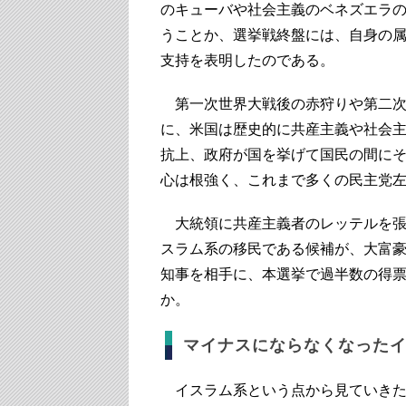
のキューバや社会主義のベネズエラ
うことか、選挙戦終盤には、自身の
支持を表明したのである。
第一次世界大戦後の赤狩りや第二次
に、米国は歴史的に共産主義や社会
抗上、政府が国を挙げて国民の間に
心は根強く、これまで多くの民主党
大統領に共産主義者のレッテルを張
スラム系の移民である候補が、大富
知事を相手に、本選挙で過半数の得
か。
マイナスにならなくなった
イスラム系という点から見ていきた