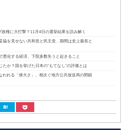
プ政権に大打撃？11月4日の選挙結果を読み解く
妥協を見せない共和党と民主党…期間は史上最長と
で悪化する経済、下院多数失うと起きること
じたか？国を挙げた日本の“もてなし”の評価とは
損なわれる「偉大さ」、相次ぐ地方公共放送局の閉鎖