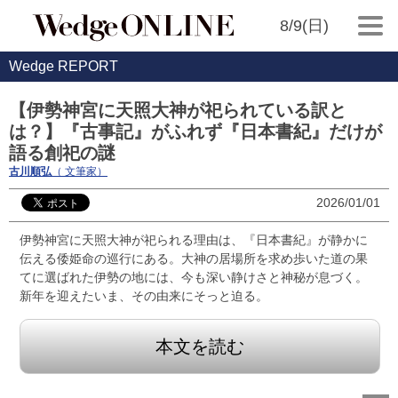
8/9(日)
Wedge REPORT
【伊勢神宮に天照大神が祀られている訳と
は？】『古事記』がふれず『日本書紀』だけが
語る創祀の謎
古川順弘
（ 文筆家）
2026/01/01
伊勢神宮に天照大神が祀られる理由は、『日本書紀』が静かに
伝える倭姫命の巡行にある。大神の居場所を求め歩いた道の果
てに選ばれた伊勢の地には、今も深い静けさと神秘が息づく。
新年を迎えたいま、その由来にそっと迫る。
本文を読む