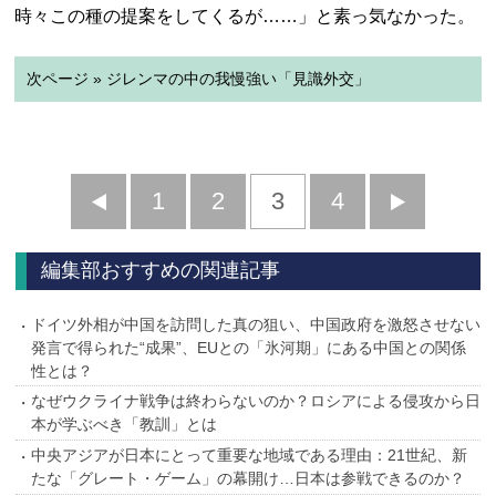
時々この種の提案をしてくるが……」と素っ気なかった。
次ページ » ジレンマの中の我慢強い「見識外交」
前
1
2
3
4
次
へ
へ
編集部おすすめの関連記事
ドイツ外相が中国を訪問した真の狙い、中国政府を激怒させない
発言で得られた“成果”、EUとの「氷河期」にある中国との関係
性とは？
なぜウクライナ戦争は終わらないのか？ロシアによる侵攻から日
本が学ぶべき「教訓」とは
中央アジアが日本にとって重要な地域である理由：21世紀、新
たな「グレート・ゲーム」の幕開け…日本は参戦できるのか？