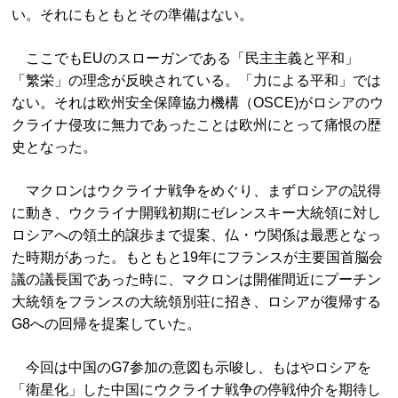
い。それにもともとその準備はない。
ここでもEUのスローガンである「民主主義と平和」
「繁栄」の理念が反映されている。「力による平和」では
ない。それは欧州安全保障協力機構（OSCE)がロシアのウ
クライナ侵攻に無力であったことは欧州にとって痛恨の歴
史となった。
マクロンはウクライナ戦争をめぐり、まずロシアの説得
に動き、ウクライナ開戦初期にゼレンスキー大統領に対し
ロシアへの領土的譲歩まで提案、仏・ウ関係は最悪となっ
た時期があった。もともと19年にフランスが主要国首脳会
議の議長国であった時に、マクロンは開催間近にプーチン
大統領をフランスの大統領別荘に招き、ロシアが復帰する
G8への回帰を提案していた。
今回は中国のG7参加の意図も示唆し、もはやロシアを
「衛星化」した中国にウクライナ戦争の停戦仲介を期待し