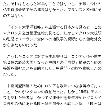
た。それはもともと容易なことではないし、実際に今回の
仏中首脳会議でその成果はなかった。フランスと欧州にそ
の力はない。
「インド太平洋戦略」を主張する日本から見ると、この
マクロン外交は荒唐無稽に見える。しかしマクロン大統領
の思惑はユーラシア全体への地政学的視野からの俯瞰外交
からきたものだった。
こうしたロシアに対する歩み寄りは、ロシアが今や世界
第２位の経済大国となった中国との「同盟」構築のための
接近を阻むことを目的とした。中露間への楔を意味したの
だった。
中露同盟回避のためにロシアを欧州につなぎ留めておく
こと、それがマクロンの真意だった。しかし19年にモスク
ワを訪れた筆者は、かつてソ連外相を長年務めたグロムイ
コ外相の孫にあたる欧州研究局長と会談した折、「欧州は