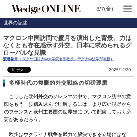
8/7(金)
世界の記述
マクロン中国訪問で蜜月を演出した背景、力は
なくとも存在感示す外交、日本に求められるグ
ローバルな見識
渡邊啓貴
（ 東京外国語大学大学院名誉教授／帝京大学法学部教授）
2025/12/30
多極時代の複眼的外交戦略の切磋琢磨
こうした欧州外交のジレンマの中で、マクロン訪中の意
図をもう一歩踏み込んで理解するには、より広い視野から
のフランスと欧州主要国の世界観について配慮しておく必
要があるだろう。
欧州はウクライナ戦争を武力で解決できる立場にはな