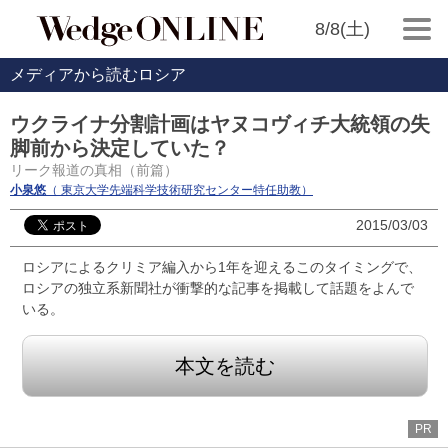
8/8(土)
メディアから読むロシア
ウクライナ分割計画はヤヌコヴィチ大統領の失
脚前から決定していた？
リーク報道の真相（前篇）
小泉悠
（ 東京大学先端科学技術研究センター特任助教）
2015/03/03
ロシアによるクリミア編入から1年を迎えるこのタイミングで、
ロシアの独立系新聞社が衝撃的な記事を掲載して話題をよんで
いる。
本文を読む
PR