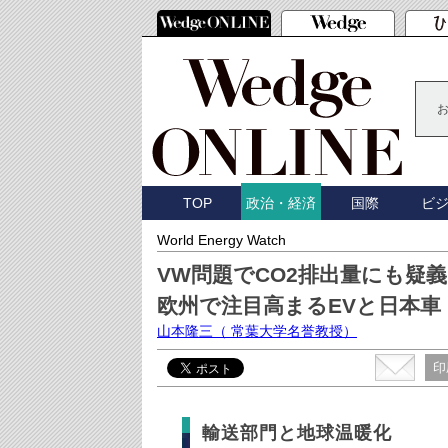
TOP
国際
ビ
政治・経済
World Energy Watch
VW問題でCO2排出量にも疑
欧州で注目高まるEVと日本車
山本隆三
（ 常葉大学名誉教授）
印
輸送部門と地球温暖化