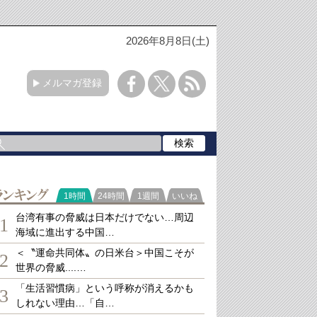
2026年8月8日(土)
メルマガ登録
ランキング
1時間
24時間
1週間
いいね
台湾有事の脅威は日本だけでない…周辺
1
海域に進出する中国…
＜〝運命共同体〟の日米台＞中国こそが
2
世界の脅威....…
「生活習慣病」という呼称が消えるかも
3
しれない理由…「自…