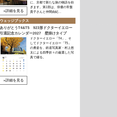
に、京都で新たな旅の物語を紡
ぎます。第1部は、俳優の常盤
»詳細を見る
貴子さんと仲間由紀…
ウェッジブックス
ありがとうT4&T5 923形ドクターイエロー
引退記念カレンダー2027 壁掛けタイプ
ドクターイエロー「T4」、そ
してドクターイエロー「T5」
の勇姿を、鉄道写真家・村上悠
太による四季折々の厳選した写
真で綴る。
»詳細を見る