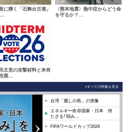
産に輝く「石舞台古墳」
〈熊本地震〉熱中症からどう命
0…
を守るか？…
民主党の攻撃材料と米有
投票…
»すべての特集を見る
台湾「麗しの島」の実像
エネルギー依存国家・日本 持
たざる｢弱み…
FIFAワールドカップ2026