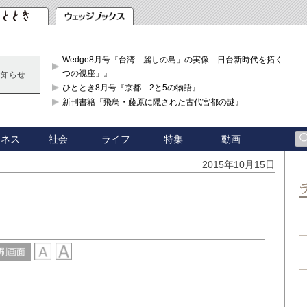
Wedge8月号『台湾「麗しの島」の実像 日台新時代を拓く「3
つの視座」』
お知らせ
ひととき8月号『京都 2と5の物語』
新刊書籍『飛鳥・藤原に隠された古代宮都の謎』
ジネス
社会
ライフ
特集
動画
2015年10月15日
義
刷画面