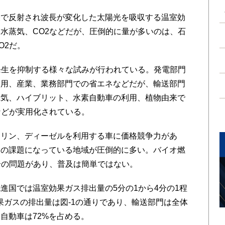
で反射され波長が変化した太陽光を吸収する温室効
水蒸気、CO2などだが、圧倒的に量が多いのは、石
O2だ。
発生を抑制する様々な試みが行われている。発電部門
利用、産業、業務部門での省エネなどだが、輸送部門
電気、ハイブリット、水素自動車の利用、植物由来で
などが実用化されている。
リン、ディーゼルを利用する車に価格競争力があ
らの課題になっている地域が圧倒的に多い。バイオ燃
合の問題があり、普及は簡単ではない。
国では温室効果ガス排出量の5分の1から4分の1程
果ガスの排出量は図-1の通りであり、輸送部門は全体
自動車は72%を占める。