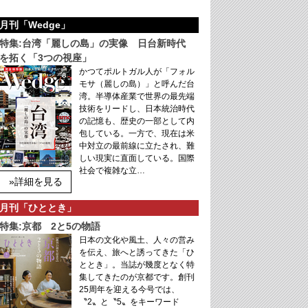
月刊「Wedge」
特集:台湾「麗しの島」の実像 日台新時代
を拓く「3つの視座」
かつてポルトガル人が「フォル
モサ（麗しの島）」と呼んだ台
湾。半導体産業で世界の最先端
技術をリードし、日本統治時代
の記憶も、歴史の一部として内
包している。一方で、現在は米
中対立の最前線に立たされ、難
しい現実に直面している。国際
社会で複雑な立…
»詳細を見る
月刊「ひととき」
特集:京都 2と5の物語
日本の文化や風土、人々の営み
を伝え、旅へと誘ってきた「ひ
ととき」。当誌が幾度となく特
集してきたのが京都です。創刊
25周年を迎える今号では、
〝2〟と〝5〟をキーワード