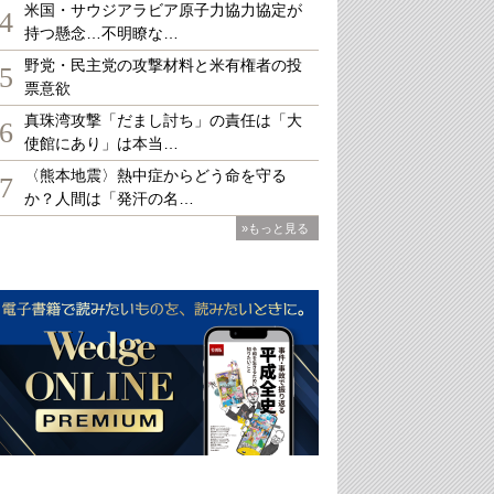
米国・サウジアラビア原子力協力協定が
4
持つ懸念…不明瞭な…
野党・民主党の攻撃材料と米有権者の投
5
票意欲
真珠湾攻撃「だまし討ち」の責任は「大
6
使館にあり」は本当…
〈熊本地震〉熱中症からどう命を守る
7
か？人間は「発汗の名…
»もっと見る