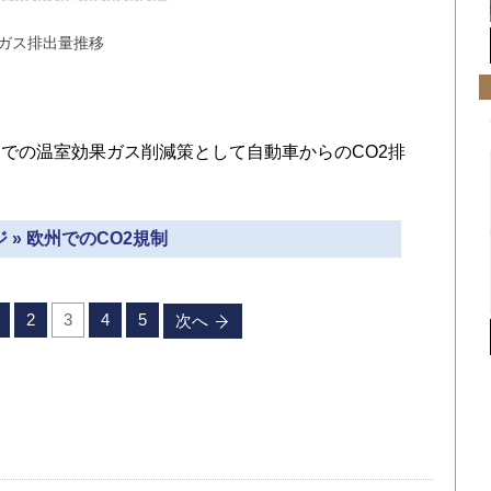
果ガス排出量推移
での温室効果ガス削減策として自動車からのCO2排
 » 欧州でのCO2規制
2
3
4
5
次へ