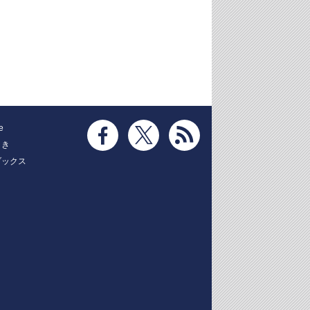
e
とき
ブックス