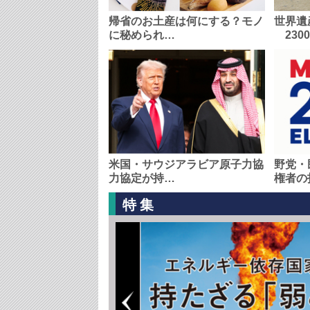
帰省のお土産は何にする？モノ
世界遺
に秘められ…
230
米国・サウジアラビア原子力協
野党・
力協定が持…
権者の
特集