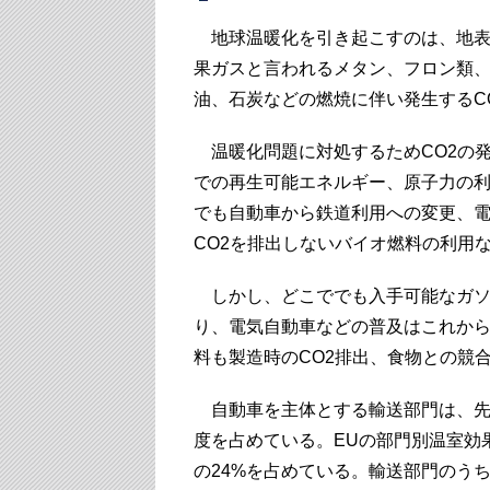
地球温暖化を引き起こすのは、地表
果ガスと言われるメタン、フロン類、
油、石炭などの燃焼に伴い発生するC
温暖化問題に対処するためCO2の
での再生可能エネルギー、原子力の
でも自動車から鉄道利用への変更、
CO2を排出しないバイオ燃料の利用
しかし、どこででも入手可能なガソ
り、電気自動車などの普及はこれか
料も製造時のCO2排出、食物との競
自動車を主体とする輸送部門は、先進
度を占めている。EUの部門別温室効
の24%を占めている。輸送部門のうち