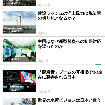
2020/04/14
黒井克行
建設ラッシュの洋上風力は脱炭素
の切り札となるか？
2020/04/03
櫻井俊
中国はなぜ新型肺炎への初期対応
を誤ったのか
2020/03/30
磯部 靖
PR
「脱炭素」ブームの真相 欧州の企
みに翻弄される日本
2020/03/26
山本隆三
世界の水素ビジョンは日本と違う