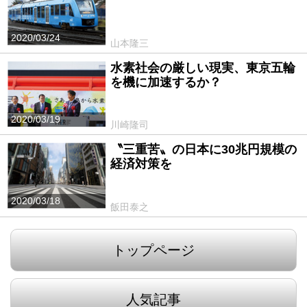
2020/03/24
山本隆三
水素社会の厳しい現実、東京五輪
を機に加速するか？
2020/03/19
川崎隆司
〝三重苦〟の日本に30兆円規模の
経済対策を
2020/03/18
飯田泰之
トップページ
人気記事