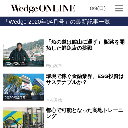
8/9(日)
「Wedge 2020年04月号」の最新記事一覧
「魚の道は館山に通ず」 販路を開
拓した鮮魚店の挑戦
2020/06/21
磯山友幸
環境で稼ぐ金融業界、ESG投資は
サステナブルか？
2020/04/15
木村秀哉
都心で可能となった高地トレーニ
ング