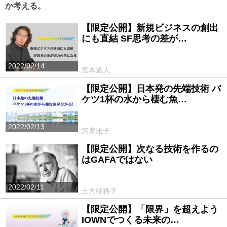
か考える。
【限定公開】新規ビジネスの創出
にも直結 SF思考の差が…
2022/02/14
宮本道人
【限定公開】日本発の先端技術 バ
ケツ1杯の水から棲む魚…
2022/02/13
詫摩雅子
【限定公開】次なる技術を作るの
はGAFAではない
2022/02/11
土方細秩子
【限定公開】「限界」を超えよう
IOWNでつくる未来の…