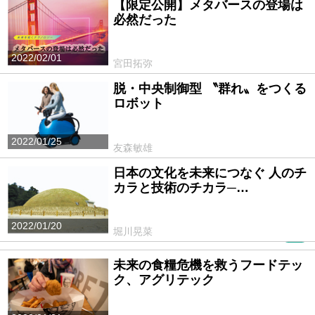
【限定公開】メタバースの登場は
必然だった
2022/02/01
宮田拓弥
脱・中央制御型 〝群れ〟をつくる
ロボット
2022/01/25
友森敏雄
日本の文化を未来につなぐ 人のチ
カラと技術のチカラ─…
2022/01/20
堀川晃菜
PR
未来の食糧危機を救うフードテッ
ク、アグリテック