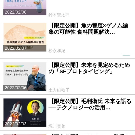
2022/02/08
鈴木賢太郎
【限定公開】魚の養殖×ゲノム編
集の可能性 食料問題解決…
2022/02/07
松永和紀
PR
【限定公開】未来を見定めるため
の「SFプロトタイピング」
2022/02/06
土方細秩子
【限定公開】毛利衛氏 未来を語る
──テクノロジーの活用…
2022/02/03
堀川晃菜