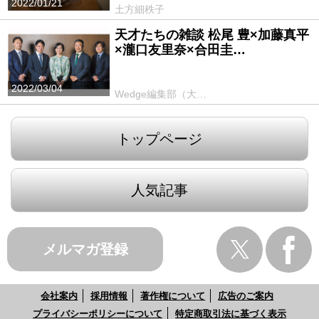
2022/01/21
土方細秩子
天才たちの雑談 松尾 豊×加藤真平
×瀧口友里奈×合田圭…
2022/03/04
Wedge編集部（大…
トップページ
人気記事
メルマガ登録
会社案内
採用情報
著作権について
広告のご案内
プライバシーポリシーについて
特定商取引法に基づく表示