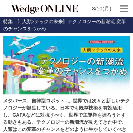
8/10(月)
特集：〚人類×テックの未来〛テクノロジーの新潮流 変革
のチャンスをつかめ
メタバース、自律型ロボット─。世界では次々と新しいテク
ノロジーが誕生している。日本でも既存技術を有効活用
し、GAFAなどに対抗すべく、世界で主導権を握ろうとす
る動きもある。テクノロジーの新潮流が見えてきた中で、
人類はこの変革のチャンスをどのように生かしていくべき