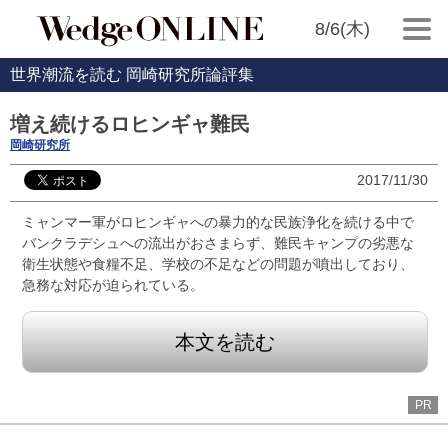
8/6(木)
世界潮流を読む 岡崎研究所論評集
増え続けるロヒンギャ難民
岡崎研究所
2017/11/30
ミャンマー軍がロヒンギャへの暴力的な民族浄化を続ける中で
バンクラデシュへの流出がおさまらず、難民キャンプの劣悪な
衛生状態や食糧不足、学校の不足などの問題が噴出しており、
急務な対応が迫られている。
本文を読む
PR