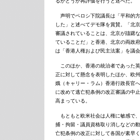
るかどうか再評価を行うと述べた。
声明でペロシ下院議長は「平和的方
した」と述べてデモ隊を賞賛。「北
審議されていることは、北京が躊躇
ていることだ」と香港、北京の両政
は「香港人権および民主法案」を議
このほか、香港の統治者であった英
正に対して懸念を表明したほか、欧州
娥（キャリー・ラム）香港行政長官へ
に改めて逃亡犯条例の改正審議の中
高まっている。
もともと欧米社会は人権に敏感で、
捕・拘留・議員資格取り消しなどの
亡犯条例の改正に対して各国が素早