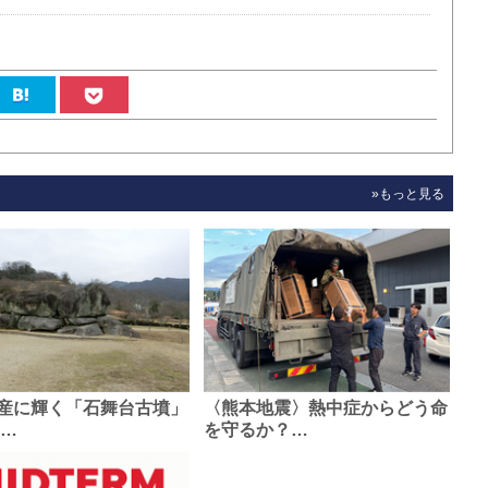
»もっと見る
産に輝く「石舞台古墳」
〈熊本地震〉熱中症からどう命
0…
を守るか？…