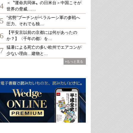
＜〝運命共同体〟の日米台＞中国こそが
4
世界の脅威....…
“劣勢”プーチンがベラルーシ軍の参戦へ
5
圧力、それでも独…
【平安京以前の京都には何があったの
6
か？】〈千年の都〉を…
猛暑による死亡の多い欧州でエアコンが
7
少ない理由…建物と…
»もっと見る