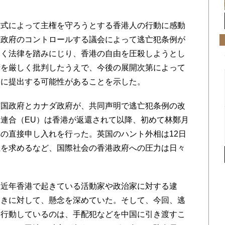
式によって主権を守ろうとする香港人の行動に感動
京政府のコントロールする議会によって逃亡犯条例が
なく法律を踏みにじり、香港の自由を圧殺しようとし
府を厳しく批判したうえで、今後の展開次第によって
会に提出する可能性があることを示した。
国政府とカナダ政府が、共同声明で逃亡犯条例の改
連合（EU）は香港が返還されて以降、初めて林鄭月
の直接申し入れを行った。英国のハント外相は12日
止を求めるなど、国際社会の香港政府への圧力は日々
近年香港で起きている活動家や政治家に対する逮
動きに対して、懸念を深めていた。そして、今回、逃
く行動しているのは、手配犯などを中国に引き渡すこ