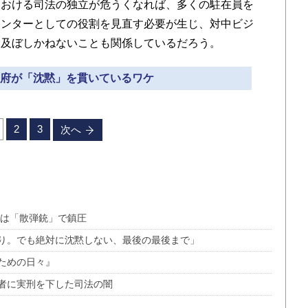
における司法の独立が危うくなれば、多くの駐在員を
センターとしての役割を見直す必要が生じ、対中ビジ
を及ぼしかねないことも関係しているだろう。
本政府が「沈黙」を貫いているワケ
2
3
次へ
察は「散弾銃」で鎮圧
り。でも絶対に沈黙しない、最後の最後まで」
ための日々』
者に実刑を下した司法の闇