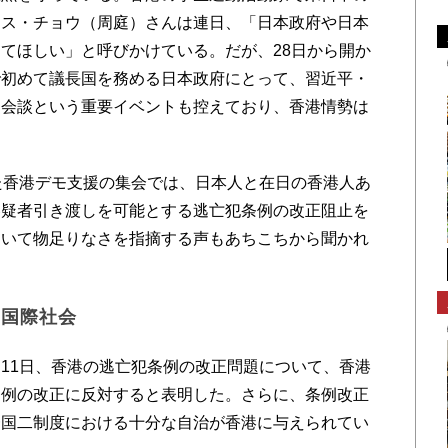
ネス・チョウ（周庭）さんは連日、「日本政府や日本
てほしい」と呼びかけている。だが、28日から開か
）で初めて議長国を務める日本政府にとって、習近平・
脳会談という重要イベントも控えており、香港情勢は
た香港デモ支援の集会では、日本人と在日の香港人あ
容疑者引き渡しを可能とする逃亡犯条例の改正阻止を
ついて物足りなさを指摘する声もあちこちから聞かれ
る国際社会
11日、香港の逃亡犯条例の改正問題について、香港
条例の改正に反対すると表明した。さらに、条例改正
一国二制度における十分な自治が香港に与えられてい