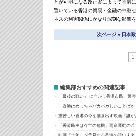
とが可能になる改正案によって香港
置いている香港の貿易・金融の中継
ネスの利害関係にかなり深刻な影響
次ページ » 日
1
編集部おすすめの関連記事
「最後の戦い」 に向かう香港市民、警
「香港はめっちゃバカバカしいことばか
重苦しい香港の今を描き出す映画『誰が
「香港民主は存亡の危機」雨傘運動の若
映画『十年』が予見する香港の暗い未来