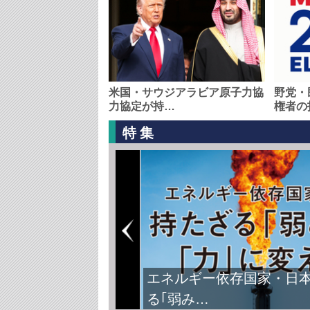
米国・サウジアラビア原子力協
野党・
力協定が持…
権者の
特集
エネルギー依存国家・日
る｢弱み…