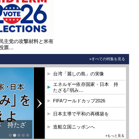
民主党の攻撃材料と米有
投票…
»すべての特集を見る
台湾「麗しの島」の実像
エネルギー依存国家・日本 持
たざる｢弱み…
FIFAワールドカップ2026
日本主導で平和の再構築を
本 持たざ
造船立国ニッポンへ
»もっと見る