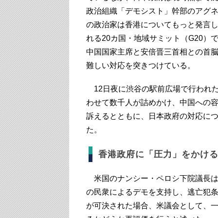
政治組織「デモシスト」幹部のアグ
の政治家は香港についてもっと発言し
れる20カ国・地域サミット（G20
中国国家主席と安倍晋三首相との首
難しい対応を突きつけている。
12日夜に渋谷の駅前広場で行われ
わせて数千人が詰めかけ、中国への
訴えるとともに、日本政府の対応に
た。
香港政府に「圧力」をかけ
米国のナンシー・ペロシ下院議長は
の民衆によるデモを支持し、逃亡犯
が可決された場合、米議会として、