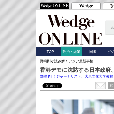
TOP
国際
ビ
政治・経済
野嶋剛が読み解くアジア最新事情
香港デモに沈黙する日本政府
野嶋 剛
（ ジャーナリスト、大東文化大学教授
印