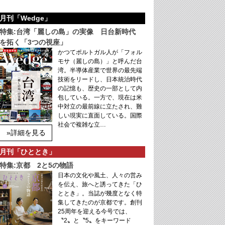
月刊「Wedge」
特集:台湾「麗しの島」の実像 日台新時代
を拓く「3つの視座」
かつてポルトガル人が「フォル
モサ（麗しの島）」と呼んだ台
湾。半導体産業で世界の最先端
技術をリードし、日本統治時代
の記憶も、歴史の一部として内
包している。一方で、現在は米
中対立の最前線に立たされ、難
しい現実に直面している。国際
社会で複雑な立…
»詳細を見る
月刊「ひととき」
特集:京都 2と5の物語
日本の文化や風土、人々の営み
を伝え、旅へと誘ってきた「ひ
ととき」。当誌が幾度となく特
集してきたのが京都です。創刊
25周年を迎える今号では、
〝2〟と〝5〟をキーワード