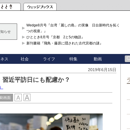
Wedge8月号『台湾「麗しの島」の実像 日台新時代を拓く「3
つの視座」』
お知らせ
ひととき8月号『京都 2と5の物語』
新刊書籍『飛鳥・藤原に隠された古代宮都の謎』
ジネス
社会
ライフ
特集
動画
2019年6月15日
、習近平訪日にも配慮か？
）
刷画面