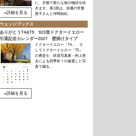
に、京都で新たな旅の物語を紡
ぎます。第1部は、俳優の常盤
»詳細を見る
貴子さんと仲間由紀…
ウェッジブックス
ありがとうT4&T5 923形ドクターイエロー
引退記念カレンダー2027 壁掛けタイプ
ドクターイエロー「T4」、そ
してドクターイエロー「T5」
の勇姿を、鉄道写真家・村上悠
太による四季折々の厳選した写
真で綴る。
»詳細を見る