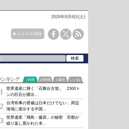
2026年8月8日(土)
メルマガ登録
ランキング
1時間
24時間
1週間
いいね
世界遺産に輝く「石舞台古墳」 2300ト
1
ンの巨石が露出…
台湾有事の脅威は日本だけでない…周辺
2
海域に進出する中国…
世界遺産「飛鳥・藤原」の秘密 宮都が
3
繰り返し置かれた本…