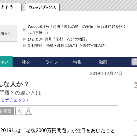
Wedge8月号『台湾「麗しの島」の実像 日台新時代を拓く「3
つの視座」』
お知らせ
ひととき8月号『京都 2と5の物語』
新刊書籍『飛鳥・藤原に隠された古代宮都の謎』
社会
ライフ
特集
動画
ジネス
2019年12月27日
んな人か？
手段との違いとは
 モゲチェック）
刷画面
019年は「老後2000万円問題」が注目をあびたこと