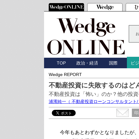
TOP
政治・経済
国際
ビ
Wedge REPORT
不動産投資に失敗するのはど
不動産投資は「怖い」のか？他の投資
浦濱純一
（ 不動産投資ローンコンサルタント/
印
今年もあとわずかとなりましたが、2