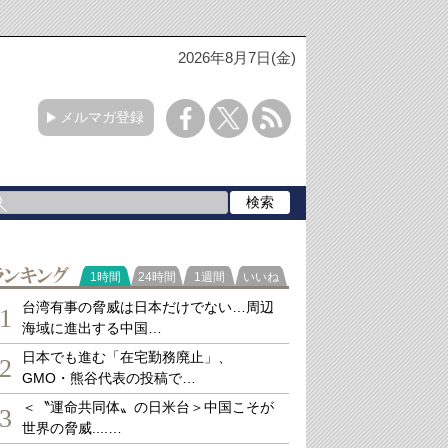
2026年8月7日(金)
メルマガ登録
ランキング
1時間
24時間
1週間
いいね
台湾有事の脅威は日本だけでない…周辺
1
海域に進出する中国…
日本でも進む「在宅勤務廃止」、
2
GMO・熊谷代表の投稿で…
＜〝運命共同体〟の日米台＞中国こそが
3
世界の脅威....…