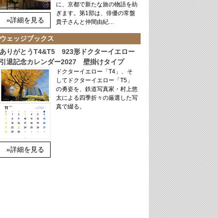
に、京都で新たな旅の物語を紡
ぎます。第1部は、俳優の常盤
»詳細を見る
貴子さんと仲間由紀…
ウェッジブックス
ありがとうT4&T5 923形ドクターイエロー
引退記念カレンダー2027 壁掛けタイプ
ドクターイエロー「T4」、そ
してドクターイエロー「T5」
の勇姿を、鉄道写真家・村上悠
太による四季折々の厳選した写
真で綴る。
»詳細を見る