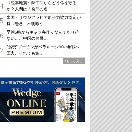
〈熊本地震〉熱中症からどう命を守る
4
か？人間は「発汗の名…
米国・サウジアラビア原子力協力協定が
5
持つ懸念…不明瞭な…
早朝5時からキャラ弁作りなんてあり得
6
ない……中国のお母…
“劣勢”プーチンがベラルーシ軍の参戦へ
7
圧力、それでも独…
»もっと見る