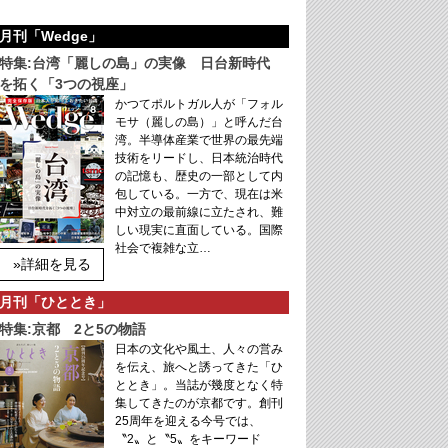
月刊「Wedge」
特集:台湾「麗しの島」の実像 日台新時代
を拓く「3つの視座」
かつてポルトガル人が「フォル
モサ（麗しの島）」と呼んだ台
湾。半導体産業で世界の最先端
技術をリードし、日本統治時代
の記憶も、歴史の一部として内
包している。一方で、現在は米
中対立の最前線に立たされ、難
しい現実に直面している。国際
社会で複雑な立…
»詳細を見る
月刊「ひととき」
特集:京都 2と5の物語
日本の文化や風土、人々の営み
を伝え、旅へと誘ってきた「ひ
ととき」。当誌が幾度となく特
集してきたのが京都です。創刊
25周年を迎える今号では、
〝2〟と〝5〟をキーワード