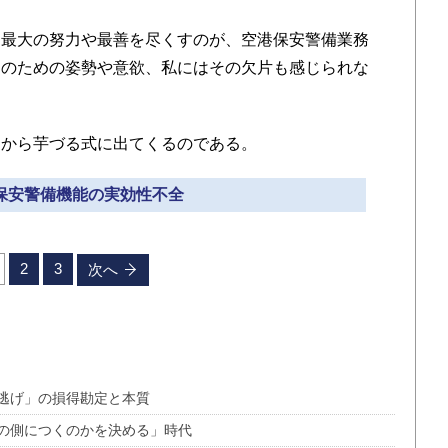
最大の努力や最善を尽くすのが、空港保安警備業務
そのための姿勢や意欲、私にはその欠片も感じられな
から芋づる式に出てくるのである。
 保安警備機能の実効性不全
2
3
次へ
逃げ」の損得勘定と本質
の側につくのかを決める」時代