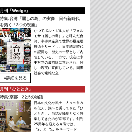
月刊「Wedge」
特集:台湾「麗しの島」の実像 日台新時代
を拓く「3つの視座」
かつてポルトガル人が「フォル
モサ（麗しの島）」と呼んだ台
湾。半導体産業で世界の最先端
技術をリードし、日本統治時代
の記憶も、歴史の一部として内
包している。一方で、現在は米
中対立の最前線に立たされ、難
しい現実に直面している。国際
社会で複雑な立…
»詳細を見る
月刊「ひととき」
特集:京都 2と5の物語
日本の文化や風土、人々の営み
を伝え、旅へと誘ってきた「ひ
ととき」。当誌が幾度となく特
集してきたのが京都です。創刊
25周年を迎える今号では、
〝2〟と〝5〟をキーワード