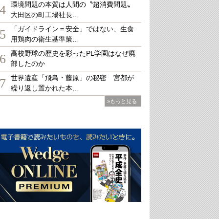
環境問題の本質は人間の〝超消費問題〟
4
大田区の町工場社長…
「ガイドライン＝安全」ではない、生食
5
用鶏肉の衛生基準策…
高校野球の歴史を彩ったPL学園はなぜ廃
6
部したのか
世界遺産「飛鳥・藤原」の秘密 宮都が
7
繰り返し置かれた本…
»もっと見る