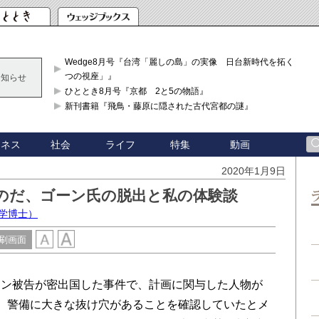
Wedge8月号『台湾「麗しの島」の実像 日台新時代を拓く「3
つの視座」』
お知らせ
ひととき8月号『京都 2と5の物語』
新刊書籍『飛鳥・藤原に隠された古代宮都の謎』
ジネス
社会
ライフ
特集
動画
2020年1月9日
のだ、ゴーン氏の脱出と私の体験談
学博士）
刷画面
ン被告が密出国した事件で、計画に関与した人物が
、警備に大きな抜け穴があることを確認していたとメ