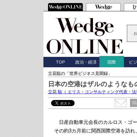
TOP
政治・経済
ビ
国際
立花聡の「世界ビジネス見聞録」
日本の空港はザルのようなも
立花 聡
（ エリス・コンサルティング代表・法
印
日産自動車元会長のカルロス・ゴー
その約3カ月前に関西国際空港を訪れ