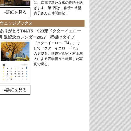
に、京都で新たな旅の物語を紡
ぎます。第1部は、俳優の常盤
»詳細を見る
貴子さんと仲間由紀…
ウェッジブックス
ありがとうT4&T5 923形ドクターイエロー
引退記念カレンダー2027 壁掛けタイプ
ドクターイエロー「T4」、そ
してドクターイエロー「T5」
の勇姿を、鉄道写真家・村上悠
太による四季折々の厳選した写
真で綴る。
»詳細を見る