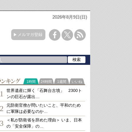
2026年8月9日(日)
メルマガ登録
ランキング
1時間
24時間
1週間
いいね
世界遺産に輝く「石舞台古墳」 2300ト
1
ンの巨石が露出…
元防衛官僚が問いたいこと、平和のため
2
に軍隊は必要なのか…
＜私が防衛省を辞めた理由＞ いま、日本
3
の「安全保障」の…