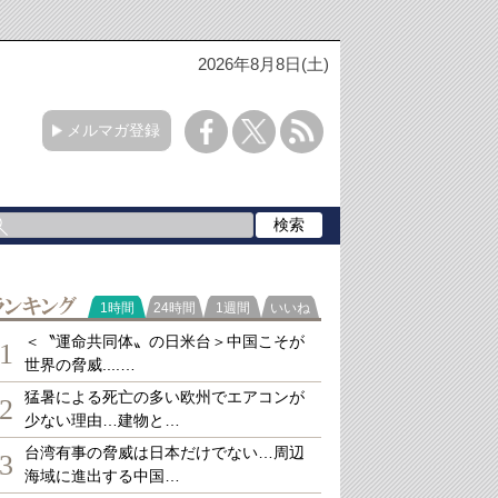
2026年8月8日(土)
メルマガ登録
ランキング
1時間
24時間
1週間
いいね
＜〝運命共同体〟の日米台＞中国こそが
1
世界の脅威....…
猛暑による死亡の多い欧州でエアコンが
2
少ない理由…建物と…
台湾有事の脅威は日本だけでない…周辺
3
海域に進出する中国…