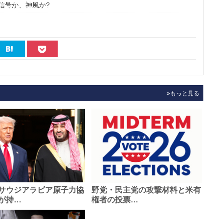
信号か、神風か?
»もっと見る
サウジアラビア原子力協
野党・民主党の攻撃材料と米有
が持…
権者の投票…