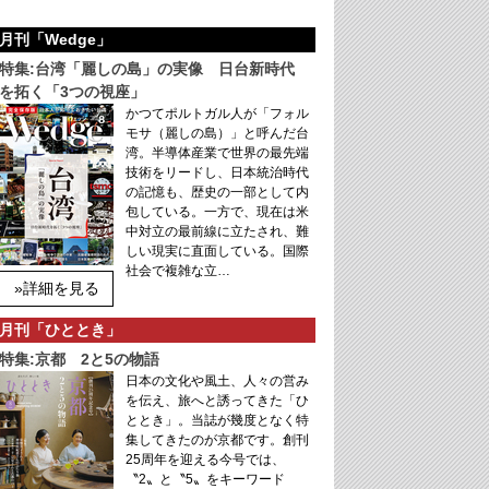
月刊「Wedge」
特集:台湾「麗しの島」の実像 日台新時代
を拓く「3つの視座」
かつてポルトガル人が「フォル
モサ（麗しの島）」と呼んだ台
湾。半導体産業で世界の最先端
技術をリードし、日本統治時代
の記憶も、歴史の一部として内
包している。一方で、現在は米
中対立の最前線に立たされ、難
しい現実に直面している。国際
社会で複雑な立…
»詳細を見る
月刊「ひととき」
特集:京都 2と5の物語
日本の文化や風土、人々の営み
を伝え、旅へと誘ってきた「ひ
ととき」。当誌が幾度となく特
集してきたのが京都です。創刊
25周年を迎える今号では、
〝2〟と〝5〟をキーワード