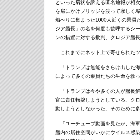
といった窮状を訴える匿名通報が相
を肩にかけブリッジを渡って寂しく
船べりに集まった1000人近くの乗
ジア艦長」の名を何度も歓呼するシ
ンの措置に対する批判、クロジア艦
これまでにネット上で寄せられたツ
「トランプは無能をさらけ出した海
によって多くの乗員たちの生命を救
「トランプは今や多くの人が艦長解
官に責任転嫁しようとしている。ク
動しようとしなかった。そのために
「ユーチューブ動画を見たが、海軍
艦内の居住空間がいかにウイルス感