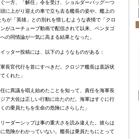
次ぐ一方、「解任」令を受け、ショルダーバッグ一つ
埠頭に上がり迎えの車で立ち去る艦長の姿や、艦上の
員たちが「英雄」との別れを惜しむような表情で「クロ
ーンがユーチューブ動画で配信されて以来、ペンタゴ
長への同情論が一気に高まる結果となった。
イッター投稿には、以下のようなものがある：
軍長官代行を首にすべきだ。クロジア艦長は直訴状
ってくれた」
任に異議を唱え始めたことを知って、責任を海軍長
ロジア大佐は正しい行動に出たのだ。海軍はすぐに行
多くの乗員たちを生命の危険にさらした」
リーダーシップは事の重大さを読み違えた。彼らは
染に危険かわかっていない。艦長は乗員たちにとって