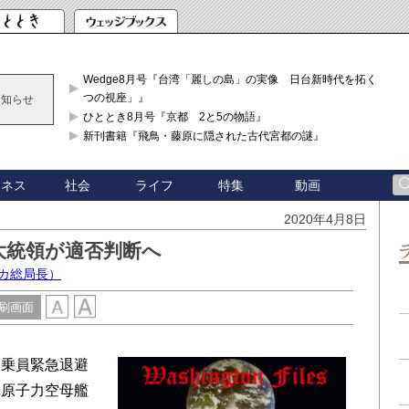
Wedge8月号『台湾「麗しの島」の実像 日台新時代を拓く「3
つの視座」』
お知らせ
ひととき8月号『京都 2と5の物語』
新刊書籍『飛鳥・藤原に隠された古代宮都の謎』
ジネス
社会
ライフ
特集
動画
2020年4月8日
大統領が適否判断へ
カ総局長）
刷画面
乗員緊急退避
隊原子力空母艦