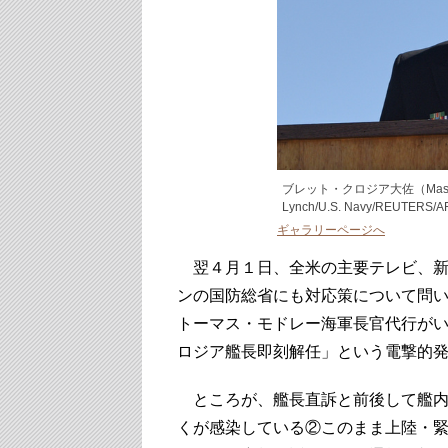
ブレット・クロジア大佐（Mass Commu
Lynch/U.S. Navy/REUTERS/
ギャラリーページへ
翌４月１日、全米の主要テレビ、新
ンの国防総省にも対応策について問
トーマス・モドレー海軍長官代行が
ロジア艦長即刻解任」という電撃的
ところが、艦長直訴と前後して艦内に
くが感染している②このまま上陸・