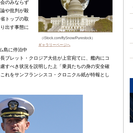
議会のみならず
反論や批判が殺
軍省トップの取
乗り出す事態に
（iStock.com/flySnow/Purestock）
ギャラリーページへ
ム島に停泊中
艦長ブレット・クロジア大佐が上官宛てに、艦内にコ
憂慮すべき状況を説明した上「乗員たちの身の安全確
、これをサンフランシスコ・クロニクル紙が特報とし