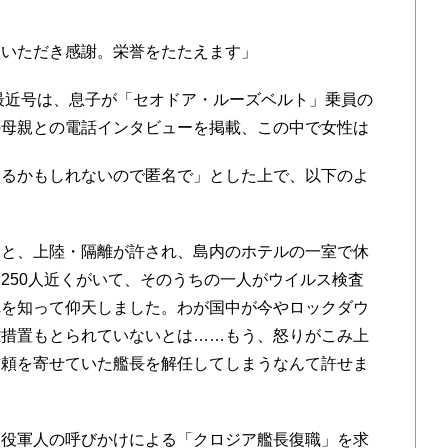
いただき感謝。栄誉をたたえます」
s」最近号は、息子が「セオドア・ルーズベルト」乗員の
の母親との電話インタビューを掲載、この中で女性は
るかもしれないので匿名で」とした上で、以下のよ
と、上陸・隔離が許され、島内のホテルの一室で休
250人近くがいて、そのうちの一人がウイルス検査
れを知って仰天しました。わが国中が今やロックダウ
離措置もとられていないとは……もう、怒りがこみ上
信頼を寄せていた艦長を解任してしまうなんて許せま
役軍人の呼びかけによる「クロジア艦長復職」を求