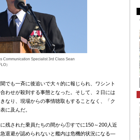
nication Specialist 3rd Class Sean
AFLO）
聞でも一斉に後追いで大々的に報じられ、ワシント
い合わせが殺到する事態となった。そして、２日には
いきなり、現場からの事情聴取もすることなく、「ク
発表に及んだ。
残された乗員たちの間から①すでに150～200人近
緊急退避が認められないと艦内は危機的状況になる―