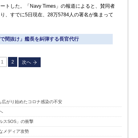
トした。「Navy Times」の報道によると、賛同者
、すでに5日現在、28万5784人の署名が集まって
ーブで間抜け」艦長を糾弾する長官代行
1
2
次へ
も広がり始めたコロナ感染の不安
へ
ルスSOS」の衝撃
なメディア攻勢