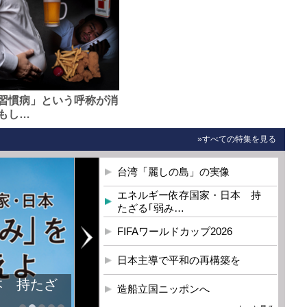
習慣病」という呼称が消
もし…
»すべての特集を見る
台湾「麗しの島」の実像
エネルギー依存国家・日本 持
たざる｢弱み…
FIFAワールドカップ2026
日本主導で平和の再構築を
本 持たざ
造船立国ニッポンへ