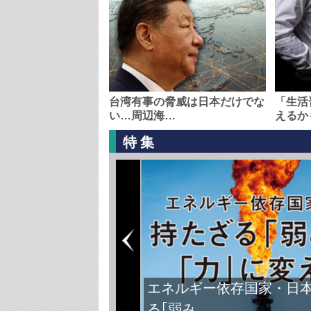
台湾有事の脅威は日本だけでな
「生活
い…周辺海…
えるか
特集
エネルギー依存国家・日
る｢弱み…