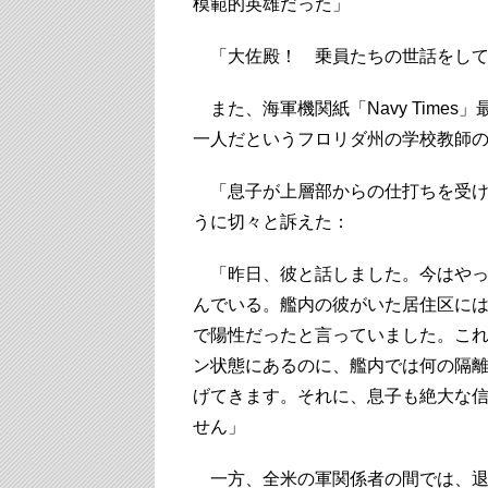
模範的英雄だった」
「大佐殿！ 乗員たちの世話をして
また、海軍機関紙「Navy Time
一人だというフロリダ州の学校教師
「息子が上層部からの仕打ちを受け
うに切々と訴えた：
「昨日、彼と話しました。今はやっ
んでいる。艦内の彼がいた居住区には
で陽性だったと言っていました。こ
ン状態にあるのに、艦内では何の隔
げてきます。それに、息子も絶大な
せん」
一方、全米の軍関係者の間では、退