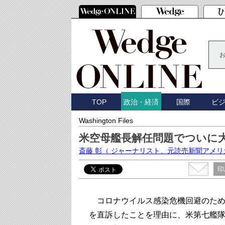
TOP
国際
ビ
政治・経済
Washington Files
米空母艦長解任問題でついに
斎藤 彰
（ ジャーナリスト、元読売新聞アメリ
印
コロナウイルス感染危機回避のため
を直訴したことを理由に、米第七艦