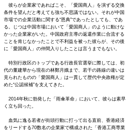
彼らが企業家であればこそ、「愛国商人」を演ずる交換
条件を望んだと考えても強ち不思議ではない。それが中国
市場での企業活動に関する“恩典”であったとしても、であ
る。じつは中国市場において「愛国商人」のように動けな
かった企業家がいた。中国政府主導の返還作業に合流する
ことを肯じなかったことで不利益を被った彼らが、その後
に「愛国商人」の仲間入りしたことは言うまでもない。
特別行政区のトップである行政長官選挙に際しては、初
代の董建華から現在の林鄭月娥まで、若干の路線の違いは
見られたものの「愛国商人」は一貫して歴代中央政権が定
めた“公認候補”を支えてきた。
2014年秋に勃発した「雨傘革命」において、彼らは素早
く立ち回った。
血気に逸る若者が街頭行動に打って出る直前、香港経済
をリードする70数名の企業家で構成された「香港工商専業