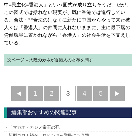
中=民主化=香港人」という図式が成り立ちそうだ。だが、
この図式では括れない現実が、既に香港では進行してい
る。合法・非合法の別なくに新たに中国からやって来た彼
人々は「香港人」の仲間に入れないままに、主に最下層の
労働環境に置かれながら「香港人」の社会生活を下支えし
ている。
次ページ » 大陸のカネが香港人の財布を潤す
前
1
2
3
4
5
へ
へ
編集部おすすめの関連記事
「マカオ・カジノ帝王の死」
新型コロナ禍が、ロヒンギャ難民にも直撃