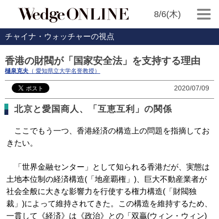
8/6(木)
チャイナ・ウォッチャーの視点
香港の財閥が「国家安全法」を支持する理由
樋泉克夫
（ 愛知県立大学名誉教授）
2020/07/09
北京と愛国商人、「互恵互利」の関係
ここでもう一つ、香港経済の構造上の問題を指摘してお
きたい。
「世界金融センター」として知られる香港だが、実態は
土地本位制の経済構造(「地産覇権」)、巨大不動産業者が
社会全般に大きな影響力を行使する権力構造(「財閥独
裁」)によって維持されてきた。この構造を維持するため、
一貫して《経済》は《政治》との「双贏(ウィン・ウィン)