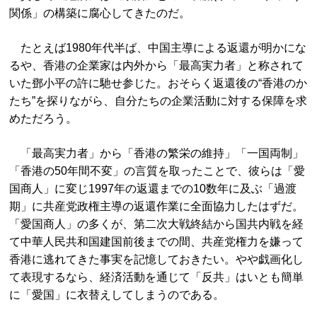
関係」の構築に腐心してきたのだ。
たとえば1980年代半ば、中国主導による返還が明かにな
るや、香港の企業家は内外から「最高実力者」と称されて
いた鄧小平の許に馳せ参じた。おそらく返還後の“香港のか
たち”を探りながら、自分たちの企業活動に対する保障を求
めただろう。
「最高実力者」から「香港の繁栄の維持」「一国両制」
「香港の50年間不変」の言質を取ったことで、彼らは「愛
国商人」に変じ1997年の返還までの10数年に及ぶ「過渡
期」に共産党政権主導の返還作業に全面協力したはずだ。
「愛国商人」の多くが、第二次大戦終結から国共内戦を経
て中華人民共和国建国前後までの間、共産党権力を嫌って
香港に逃れてきた事実を記憶しておきたい。やや戯画化し
て表現するなら、経済活動を通じて「反共」はいとも簡単
に「愛国」に衣替えしてしまうのである。