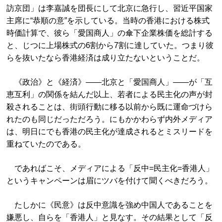
訪京団」は李嘉誠を団長にして北京に急行し、習近平国家
主席に“恭順の意”を示している。当時の香港における株式
時価計算で、彼ら「愛国商人」の傘下企業株価を総計する
と、じつに上場株式の6割から7割に達していた。つまり彼
らを抜いたなら香港経済は成り立たないということだ。
《政治》と《経済》――北京と「愛国商人」――が「互
恵互利」の関係を結んだ以上、若者による民主化の声が封
殺されることは、街頭行動に移る以前から既に運命づけら
れたのも同じだっただろう。にもかかわらず内外メディア
は、明日にでも香港の民主化が達成されるとミスリードを
重ねていたのである。
であればこそ、メディアによる「反中=民主化=香港人」
というキャンペーンは眉にツバを付けて聞くべきだろう。
たしかに《民意》は反中意識を強め中国人であることを
嫌悪し、自らを「香港人」と見なす。その結果として「反