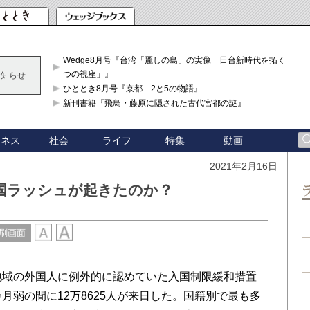
Wedge8月号『台湾「麗しの島」の実像 日台新時代を拓く「3
つの視座」』
お知らせ
ひととき8月号『京都 2と5の物語』
新刊書籍『飛鳥・藤原に隠された古代宮都の謎』
ジネス
社会
ライフ
特集
動画
2021年2月16日
国ラッシュが起きたのか？
刷画面
地域の外国人に例外的に認めていた入国制限緩和措置
月弱の間に12万8625人が来日した。国籍別で最も多