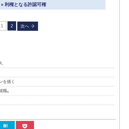
 » 利権となる許認可権
1
2
次へ
人
ンを描く
就職〟