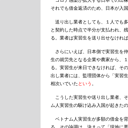
コロナ感染が拡大する日本での出稼
それでも借金返済のため、日本が入
送り出し業者としても、１人でも多
と契約した時点で半分が支払われ、
る。業者は実習生を送り出せなけれ
さらにいえば、日本側で実習生を仲
生の就労先となる企業や農家から、
る。実習生が来日できなければ、そ
出し業者には、監理団体から「実習
相次いでいた
という
。
こうした実習生や送り出し業者、そ
ム人実習生の駆け込み入国が起きた
ベトナム人実習生が多額の借金を背
る。その論調は、決まって「現地に