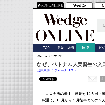
TOP
政治・経済
ビ
国際
Wedge REPORT
なぜ、ベトナム人実習生の入
出井康博
（ ジャーナリスト）
印
コロナ禍の最中、政府が11カ国・
を通じ、11月から１月後半までの３カ