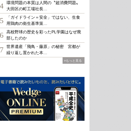
環境問題の本質は人間の〝超消費問題〟
4
大田区の町工場社長…
「ガイドライン＝安全」ではない、生食
5
用鶏肉の衛生基準策…
高校野球の歴史を彩ったPL学園はなぜ廃
6
部したのか
世界遺産「飛鳥・藤原」の秘密 宮都が
7
繰り返し置かれた本…
»もっと見る