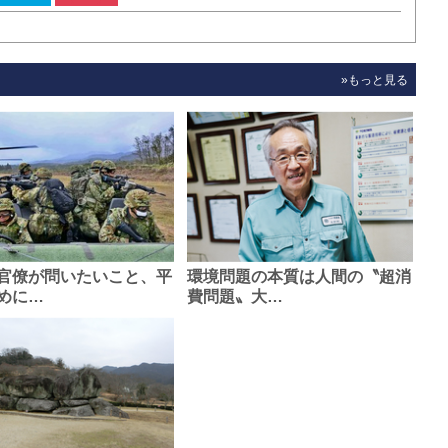
»もっと見る
官僚が問いたいこと、平
環境問題の本質は人間の〝超消
めに…
費問題〟大…