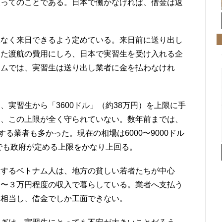
頼ってのことである。日本で働かなければ、借金は返
なく来日できるよう定めている。来日前に送り出し
また渡航の費用にしろ、日本で実習生を受け入れる企
ナムでは、実習生は送り出し業者に金を払わなけれ
実習生から「3600ドル」（約38万円）を上限に手
も、この上限が全く守られていない。数年前までは、
する業者も多かった。現在の相場は6000〜9000ドル
れでも政府が定める上限をかなり上回る。
するベトナム人は、地方の貧しい若者たちが中心
２〜３万円程度の収入で暮らしている。業者へ支払う
も相当し、借金でしか工面できない。