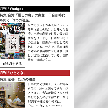
月刊「Wedge」
特集:台湾「麗しの島」の実像 日台新時代
を拓く「3つの視座」
かつてポルトガル人が「フォル
モサ（麗しの島）」と呼んだ台
湾。半導体産業で世界の最先端
技術をリードし、日本統治時代
の記憶も、歴史の一部として内
包している。一方で、現在は米
中対立の最前線に立たされ、難
しい現実に直面している。国際
社会で複雑な立…
»詳細を見る
月刊「ひととき」
特集:京都 2と5の物語
日本の文化や風土、人々の営み
を伝え、旅へと誘ってきた「ひ
ととき」。当誌が幾度となく特
集してきたのが京都です。創刊
25周年を迎える今号では、
〝2〟と〝5〟をキーワード