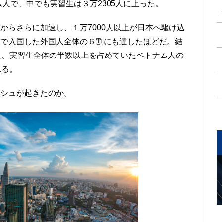
ム人で、中でも実習生は３万2305人に上った。
らさらに加速し、１万7000人以上が日本へ駆け込
置で入国した外国人全体の６割にも達したほどだ。結
え、実習生全体の半数以上を占めていたベトナム人の
れる。
シュが起きたのか。