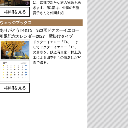
に、京都で新たな旅の物語を紡
ぎます。第1部は、俳優の常盤
»詳細を見る
貴子さんと仲間由紀…
ウェッジブックス
ありがとうT4&T5 923形ドクターイエロー
引退記念カレンダー2027 壁掛けタイプ
ドクターイエロー「T4」、そ
してドクターイエロー「T5」
の勇姿を、鉄道写真家・村上悠
太による四季折々の厳選した写
真で綴る。
»詳細を見る