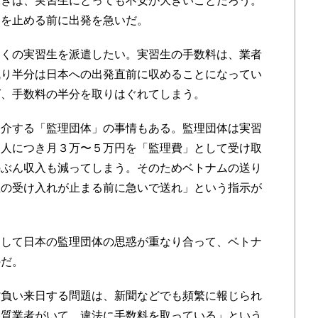
ぎは、実習生にとっても不安が大きいことだろう。
国を止める前に出発を急いだ。
くの実習生を派遣したい。実習生の手数料は、業者
残り半分は日本への出発直前に収めることになってい
ば、手数料の半分を取りはぐれてしまう。
介する「監理団体」の事情もある。監理団体は実習
１人につき月３万〜５万円を「監理費」として受け取
のぶん収入も減ってしまう。そのためベトナムの送り
生の受け入れが止まる前に急いで送れ」という指示が
して日本の監理団体の思惑が重なり合って、ベトナ
のだ。
負い来日する問題は、新聞などでも頻繁に報じられ
悪質業者がいて、違法に手数料を取っている」という