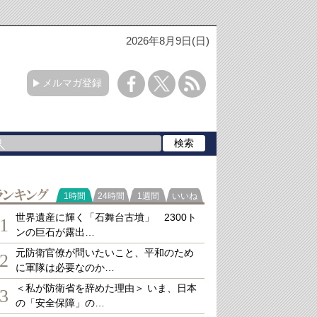
2026年8月9日(日)
メルマガ登録
ランキング
1時間
24時間
1週間
いいね
世界遺産に輝く「石舞台古墳」 2300ト
1
ンの巨石が露出…
元防衛官僚が問いたいこと、平和のため
2
に軍隊は必要なのか…
＜私が防衛省を辞めた理由＞ いま、日本
3
の「安全保障」の…