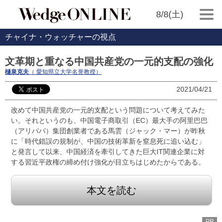
8/8(土)
チャイナ・ウォッチャーの視点
文革期と重なる中国共産党の一元的支配の強化
樋泉克夫
（ 愛知県立大学名誉教授）
2021/04/21
改めて中国共産党の一元的支配という問題について考えてみた
い。それというのも、中国電子商取引（EC）最大手の阿里巴巴
（アリババ）集団創業者である馬雲（ジャック・マー）が昨秋
に「時代錯誤の規制が、中国の技術革新を窒息死に追い込む」
と発言して以来、中国経済を牽引してきた巨大IT関連企業に対
する習近平政権の締め付け強化が目立ちはじめたからである。
本文を読む
PR