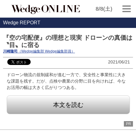
8/8(土)
Wedge REPORT
『空の宅配便』の理想と現実 ドローンの真価は
〝目〟に宿る
川崎隆司
（Wedge編集部 Wedge編集部員）
2021/06/21
ドローン物流の規制緩和が進む一方で、安全性と事業性に大き
な課題を残す。だが、点検や農業の分野に目を向ければ、今な
お活用の幅は大きく広がりつつある。
本文を読む
PR