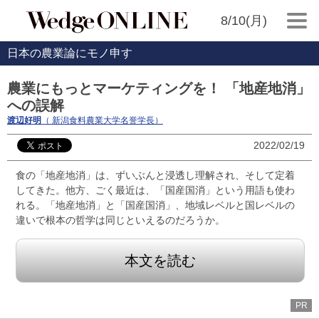
8/10(月)
日本の農業論にモノ申す
農業にもっとマーケティングを！ 「地産地消」
への誤解
渡辺好明
（ 新潟食料農業大学名誉学長）
2022/02/19
食の「地産地消」は、ずいぶんと浸透し理解され、そして定着
してきた。他方、ごく最近は、「国産国消」という用語も使わ
れる。「地産地消」と「国産国消」、地域レベルと国レベルの
違いで根本の哲学は同じといえるのだろうか。
本文を読む
PR