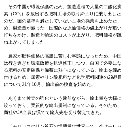
その中国が環境保護のため、製造過程で大量の二酸化炭
素（CO₂）を放出する肥料工場の取り締まりに乗り出した
のだ。国の基準を満たしていない工場の操業を止めたた
め、製造量が減った。国際的な原油価格の値上がりが追い
打ちをかけ、製造と輸送のコストが上がり、肥料価格が跳
ね上がってしまった。
農家が肥料価格の高騰に苦しむ事態になったため、中国
は行き過ぎた環境政策を軌道修正しつつ、自国で必要にな
る肥料の安定確保と備蓄に熱心になっている。輸出を締め
付けるため、尿素やリン酸肥料など化学肥料関連の29品目
について21年10月、輸出前の検査を始めた。
あくまで検査の強化という建前ながら、輸出量を大幅に
絞っており、実質的な輸出規制になっている。そのため、
商社やJA全農は慌てて輸入先を切り替えてきた。
「モロッコのリン鉱石の埋蔵量は世界一で、今はモロッ