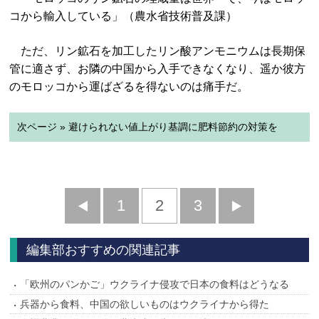
コから輸入している」（農水省技術普及課）
ただ、リン鉱石を加工したリン酸アンモニウムは長期保
管に適さず、お隣の中国から入手できなくなり、遥か彼方
のモロッコから運ばざるを得ないのは痛手だ。
次ページ » 避けられない値上がり基調に肥料節約の対策を
前
1
2
3
次
へ
へ
編集部おすすめの関連記事
「欧州のパンかご」ウクライナ侵攻で日本の食料はどうなる
兵器から食料、中国の欲しいものはウクライナから得た