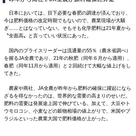
日本においては、目下必要な春肥の調達が済んでおり、
今は肥料価格の改定時期でもないので、農業現場が大騒
ぎ……とはなっていない。そもそも化学肥料は21年夏から
〝全面高〟と言っていい状況にあった。
国内のプライスリーダーは流通量の55％（農水省調べ）
を握るJA全農であり、21年の秋肥（同年６月から適用）、
春肥（同年11月から適用）と２回続けて大幅な値上げをし
てきた。
農家や商社、JA全農が昨年から肥料の確保に躍起になら
ざるを得なかったのは、世界的な需要の高まりのせいだ。
肥料の需要は発展途上国で伸びている。加えて、大豆やト
ウモロコシ、小麦などの穀物相場の値上がりで、米国やブ
ラジルといった農業大国で肥料価格が上がった。