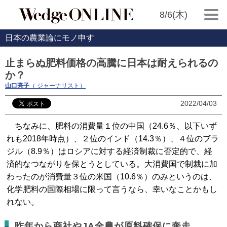
8/6(木)
日本の農業論にモノ申す
止まらぬ肥料価格の高騰に日本は耐えられるの
か？
山口亮子
（ ジャーナリスト）
2022/04/03
ちなみに、肥料の消費量１位の中国（24.6％、以下いず
れも2018年時点）、２位のインド（14.3％）、４位のブラ
ジル（8.9％）はロシアに対する経済制裁に否定的で、経
済的なつながりを保とうとしている。大消費国で制裁に加
わったのが消費量３位の米国（10.6％）のみというのは、
化学肥料の国際相場に限って言うなら、幸いなことかもし
れない。
昨年から商社やJA全農が原料確保に奔走