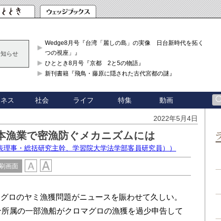
Wedge8月号『台湾「麗しの島」の実像 日台新時代を拓く「3
つの視座」』
お知らせ
ひととき8月号『京都 2と5の物語』
新刊書籍『飛鳥・藤原に隠された古代宮都の謎』
ジネス
社会
ライフ
特集
動画
2022年5月4日
日本漁業で密漁防ぐメカニズムには
表理事・総括研究主幹、学習院大学法学部客員研究員））
刷画面
グロのヤミ漁獲問題がニュースを賑わせて久しい。
合所属の一部漁船がクロマグロの漁獲を過少申告して