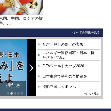
米国、中国、ロシアの核
争、…
»すべての特集を見る
台湾「麗しの島」の実像
エネルギー依存国家・日本 持
たざる｢弱み…
FIFAワールドカップ2026
日本主導で平和の再構築を
造船立国ニッポンへ
»もっと見る