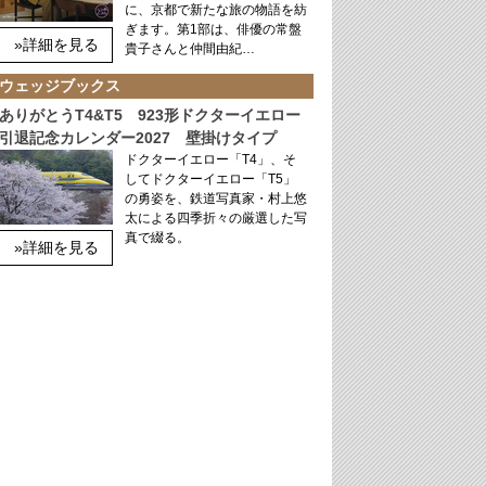
に、京都で新たな旅の物語を紡
ぎます。第1部は、俳優の常盤
»詳細を見る
貴子さんと仲間由紀…
ウェッジブックス
ありがとうT4&T5 923形ドクターイエロー
引退記念カレンダー2027 壁掛けタイプ
ドクターイエロー「T4」、そ
してドクターイエロー「T5」
の勇姿を、鉄道写真家・村上悠
太による四季折々の厳選した写
真で綴る。
»詳細を見る