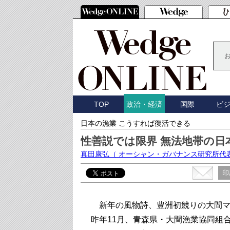
TOP
国際
ビ
政治・経済
日本の漁業 こうすれば復活できる
性善説では限界 無法地帯の
真田康弘
（ オーシャン・ガバナンス研究所代
印
新年の風物詩、豊洲初競りの大間マ
昨年11月、青森県・大間漁業協同組