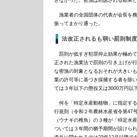
きなかった。密漁は黙認される結果
漁業者の全国団体の代表が会長を務
振ってまかり通った。
法改正されるも弱い罰則制
罰則が低すぎ犯罪抑止効果が極めて
正された漁業法で罰則の引き上げが行
な密漁の対象となるおそれが大きい
業の許可等に基づき採捕する者を除
ては３年以下の懲役又は3000万円
何を「特定水産動植物」に指定する
行規則（令和２年農林水産省令第47
（ウナギの稚魚）の３種が「特定水
ついては３年間の猶予期間が設けら