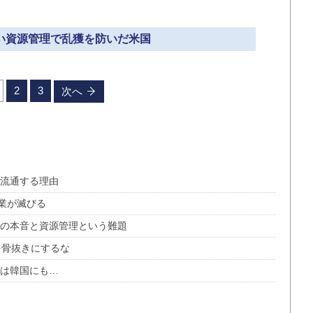
しい資源管理で乱獲を防いだ米国
2
3
次へ
が流通する理由
業が滅びる
師の本音と資源管理という難題
を骨抜きにするな
では韓国にも…