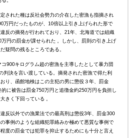
ある。
定された種は反社会勢力の介在した密漁も指摘され
00万円だったものが、10倍以上引き上げられた形で
違反の摘発が行われており、21年、北海道では組織
60万円の罰金が課せられた 。しかし、罰則の引き上げ
はだ疑問の残るところである。
マコ900キログラム超の密漁を主導したとして暴力団
円の判決を言い渡している。摘発された密漁で得た利
ており、函館地検はこの主犯の男に懲役３年、罰金
終的に被告は罰金750万円と追徴金約250万円を負担し
大きく下回っている 。
反以外での漁業法での最高刑は懲役3年、罰金300
コの事例のような組織犯罪絡みか極めて悪質な事例で
の程度の罰金では犯罪を抑止するためにも十分と言え