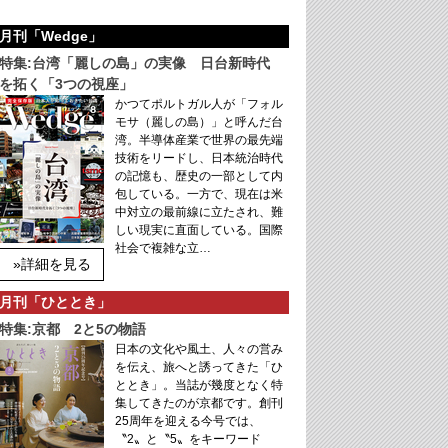
月刊「Wedge」
特集:台湾「麗しの島」の実像 日台新時代
を拓く「3つの視座」
かつてポルトガル人が「フォル
モサ（麗しの島）」と呼んだ台
湾。半導体産業で世界の最先端
技術をリードし、日本統治時代
の記憶も、歴史の一部として内
包している。一方で、現在は米
中対立の最前線に立たされ、難
しい現実に直面している。国際
社会で複雑な立…
»詳細を見る
月刊「ひととき」
特集:京都 2と5の物語
日本の文化や風土、人々の営み
を伝え、旅へと誘ってきた「ひ
ととき」。当誌が幾度となく特
集してきたのが京都です。創刊
25周年を迎える今号では、
〝2〟と〝5〟をキーワード