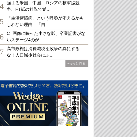
強まる米国、中国、ロシアの核軍拡競
4
争、FT紙の社説で覚…
「生活習慣病」という呼称が消えるかも
5
しれない理由…「自…
CT画像に映った小さな影、卒業証書がな
6
いステージ4のが…
高市政権は消費減税を政争の具にする
7
な！人口減少社会にふ…
»もっと見る