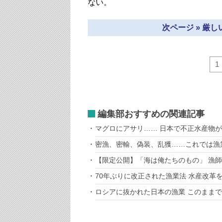
ない。
次ページ » 厳
1
編集部おすすめの関連記事
マグロにアサリ…… 日本で不正水産物
密漁、密輸、偽装、乱獲……これでは漁
【限定公開】「海は俺たちのもの」 漁
70年ぶりに改正された漁業法 水産改革
ロシアに抜かれた日本の漁業 このまま