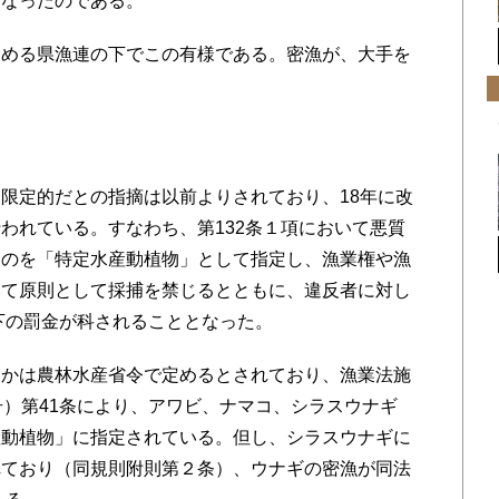
となったのである。
める県漁連の下でこの有様である。密漁が、大手を
度
限定的だとの指摘は以前よりされており、18年に改
われている。すなわち、第132条１項において悪質
ものを「特定水産動植物」として指定し、漁業権や漁
いて原則として採捕を禁じるとともに、違反者に対し
以下の罰金が科されることとなった。
かは農林水産省令で定めるとされており、漁業法施
号）第41条により、アワビ、ナマコ、シラスウナギ
産動植物」に指定されている。但し、シラスウナギに
れており（同規則附則第２条）、ウナギの密漁が同法