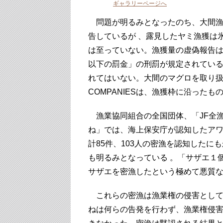
ギャラリーページへ
問題が明るみとなったのち、大間漁
告しているが 、露見したヤミ漁獲は
は至っていない。漁獲量の虚偽報告は
以下の罰金」の刑罰が規定されてい
れてはいない。大間のマグロを取り扱っ
COMPANIESは、漁獲枠に沿った
漁業協同組合の全国団体、「JF全漁
ね」では、海上保安庁が認知したアワビ
計85件、103人の密漁を認知した
も明るみとなっている 。「サザエ１
サザエを密漁したという極めて悪質な
これらの密漁は漁業権の侵害として漁
ねは何らの告発を行わず、漁業権侵