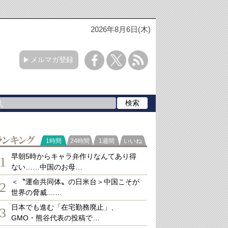
2026年8月6日(木)
メルマガ登録
ランキング
1時間
24時間
1週間
いいね
早朝5時からキャラ弁作りなんてあり得
1
ない……中国のお母…
＜〝運命共同体〟の日米台＞中国こそが
2
世界の脅威....…
日本でも進む「在宅勤務廃止」、
3
GMO・熊谷代表の投稿で…