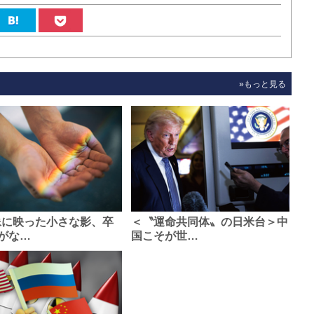
»もっと見る
像に映った小さな影、卒
＜〝運命共同体〟の日米台＞中
がな…
国こそが世…