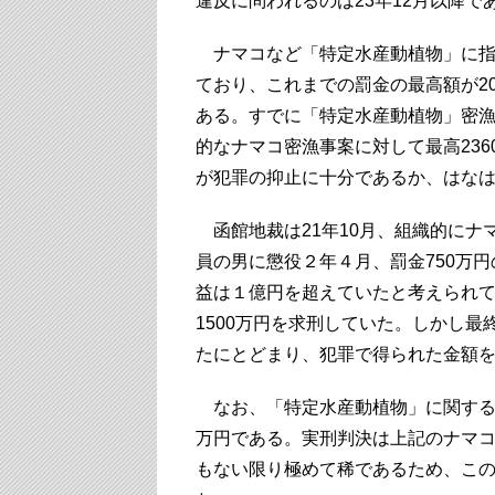
違反に問われるのは23年12月以降で
ナマコなど「特定水産動植物」に指
ており、これまでの罰金の最高額が2
ある。すでに「特定水産動植物」密漁
的なナマコ密漁事案に対して最高23
が犯罪の抑止に十分であるか、はな
函館地裁は21年10月、組織的にナ
員の男に懲役２年４月、罰金750万
益は１億円を超えていたと考えられ
1500万円を求刑していた。しかし最
たにとどまり、犯罪で得られた金額を
なお、「特定水産動植物」に関する違
万円である。実刑判決は上記のナマ
もない限り極めて稀であるため、こ