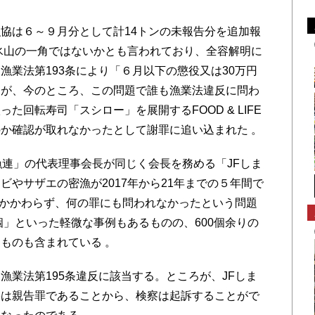
協は６～９月分として計14トンの未報告分を追加報
氷山の一角ではないかとも言われており、全容解明に
漁業法第193条により「６月以下の懲役又は30万円
るが、今のところ、この問題で誰も漁業法違反に問わ
た回転寿司「スシロー」を展開するFOOD & LIFE
ものか確認が取れなかったとして謝罪に追い込まれた 。
連」の代表理事会長が同じく会長を務める「JFしま
やサザエの密漁が2017年から21年までの５年間で
にもかかわらず、何の罪にも問われなかったという問題
個」といった軽微な事例もあるものの、600個余りの
ものも含まれている 。
業法第195条違反に該当する。ところが、JFしま
害は親告罪であることから、検察は起訴することがで