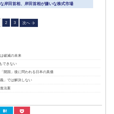
嫌いな岸田首相、岸田首相が嫌いな株式市場
2
3
次へ
点は破滅の未来
もできない
 「開国」後に問われる日本の真価
主義」では解決しない
推進法案