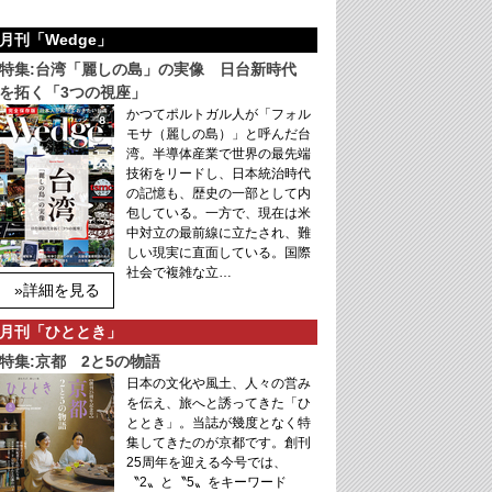
月刊「Wedge」
特集:台湾「麗しの島」の実像 日台新時代
を拓く「3つの視座」
かつてポルトガル人が「フォル
モサ（麗しの島）」と呼んだ台
湾。半導体産業で世界の最先端
技術をリードし、日本統治時代
の記憶も、歴史の一部として内
包している。一方で、現在は米
中対立の最前線に立たされ、難
しい現実に直面している。国際
社会で複雑な立…
»詳細を見る
月刊「ひととき」
特集:京都 2と5の物語
日本の文化や風土、人々の営み
を伝え、旅へと誘ってきた「ひ
ととき」。当誌が幾度となく特
集してきたのが京都です。創刊
25周年を迎える今号では、
〝2〟と〝5〟をキーワード