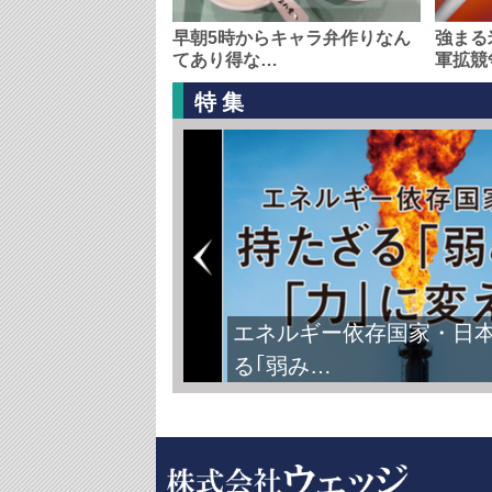
早朝5時からキャラ弁作りなん
強まる
てあり得な…
軍拡競
特集
エネルギー依存国家・日
る｢弱み…