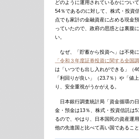
どのように運用されているかについ
54％であるのに対して、株式・投資信
点でも家計の金融資産に占める現金預
っていたので、政府の思惑とは裏腹
い。
なぜ、「貯蓄から投資へ」は不発に
「令和３年度証券投資に関する全国
は「いつでも出し入れができる」（46
「利回りが良い」（23.7％）や「値
り、安全重視がうかがえる。
日本銀行調査統計局「資金循環の日米
金・預金は13％、株式・投資信託は5
るので、やはり、日本国民の資産運
他の先進国と比べて高い国であるこ