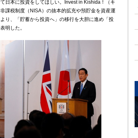
投資をしてほしい。Invest in Kishida！（キ
非課税制度（NISA）の抜本的拡充や預貯金を資産運
により、「貯蓄から投資へ」の移行を大胆に進め「投
と表明した。