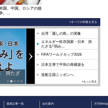
米国、中国、ロシアの核
争、…
»すべての特集を見る
台湾「麗しの島」の実像
エネルギー依存国家・日本 持
たざる｢弱み…
FIFAワールドカップ2026
日本主導で平和の再構築を
本 持たざ
造船立国ニッポンへ
»もっと見る
最新記事一覧
会社案内
月刊Wedg