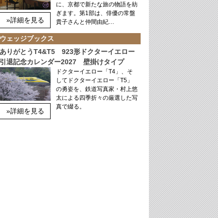
に、京都で新たな旅の物語を紡
ぎます。第1部は、俳優の常盤
»詳細を見る
貴子さんと仲間由紀…
ウェッジブックス
ありがとうT4&T5 923形ドクターイエロー
引退記念カレンダー2027 壁掛けタイプ
ドクターイエロー「T4」、そ
してドクターイエロー「T5」
の勇姿を、鉄道写真家・村上悠
太による四季折々の厳選した写
真で綴る。
»詳細を見る