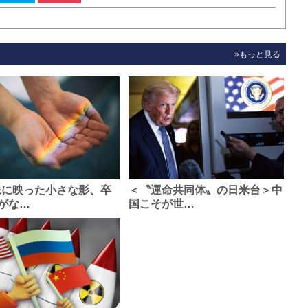
»もっと見る
像に映った小さな影、卒
＜〝運命共同体〟の日米台＞中
がな…
国こそが世…