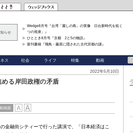
Wedge8月号『台湾「麗しの島」の実像 日台新時代を拓く「3
つの視座」』
お知らせ
ひととき8月号『京都 2と5の物語』
新刊書籍『飛鳥・藤原に隠された古代宮都の謎』
ジネス
社会
ライフ
特集
動画
2022年5月10日
進める岸田政権の矛盾
刷画面
の金融街シティーで行った講演で、「日本経済はこ