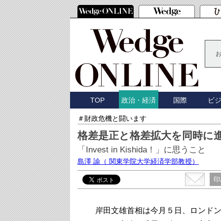
TOP
国際
ビ
政治・経済
＃財政危機と闘います
格差是正と格差拡大を同時に
「Invest in Kishida！」に思うこと
島澤 諭
（ 関東学院大学経済学部教授）
印
岸田文雄首相は今月５日、ロンドン