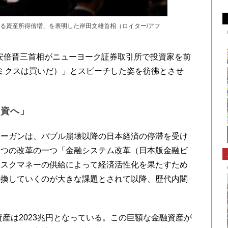
る資産所得倍増」を表明した岸田文雄首相（ロイター/アフ
の安倍晋三首相がニューヨーク証券取引所で投資家を前
（アベノミクスは買いだ）」とスピーチした姿を彷彿とさせ
投資へ」
ーガンは、バブル崩壊以降の日本経済の停滞を受け
６つの改革の一つ「金融システム改革（日本版金融ビ
リスクマネーの供給によって経済活性化を果たすため
転換していくのが大きな課題とされて以降、歴代内閣
資産は2023兆円となっている。この巨額な金融資産が