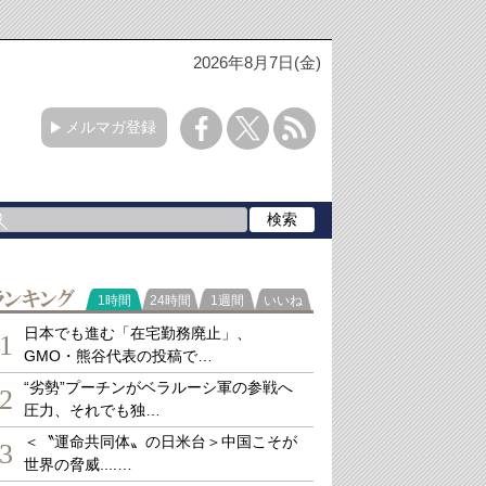
2026年8月7日(金)
メルマガ登録
ランキング
1時間
24時間
1週間
いいね
日本でも進む「在宅勤務廃止」、
1
GMO・熊谷代表の投稿で…
“劣勢”プーチンがベラルーシ軍の参戦へ
2
圧力、それでも独…
＜〝運命共同体〟の日米台＞中国こそが
3
世界の脅威....…