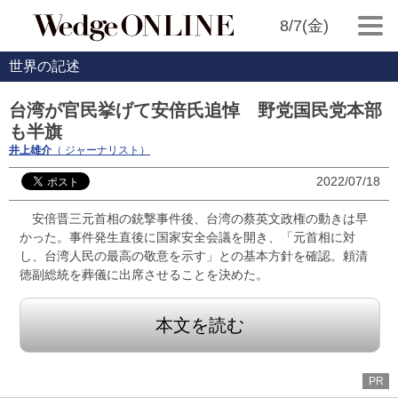
8/7(金)
世界の記述
台湾が官民挙げて安倍氏追悼 野党国民党本部
も半旗
井上雄介
（ ジャーナリスト）
2022/07/18
安倍晋三元首相の銃撃事件後、台湾の蔡英文政権の動きは早
かった。事件発生直後に国家安全会議を開き、「元首相に対
し、台湾人民の最高の敬意を示す」との基本方針を確認。頼清
徳副総統を葬儀に出席させることを決めた。
本文を読む
PR