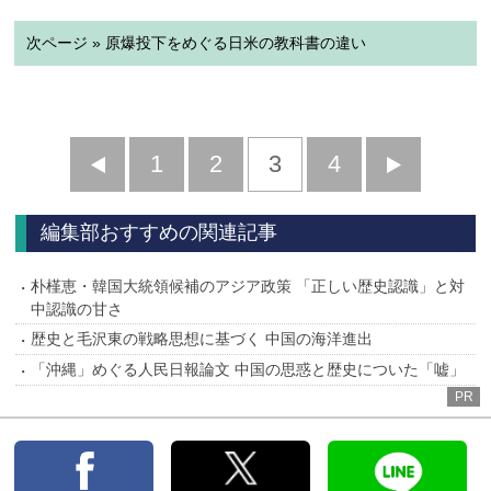
次ページ » 原爆投下をめぐる日米の教科書の違い
前
1
2
3
4
次
へ
へ
編集部おすすめの関連記事
朴槿恵・韓国大統領候補のアジア政策 「正しい歴史認識」と対
中認識の甘さ
歴史と毛沢東の戦略思想に基づく 中国の海洋進出
「沖縄」めぐる人民日報論文 中国の思惑と歴史についた「嘘」
PR