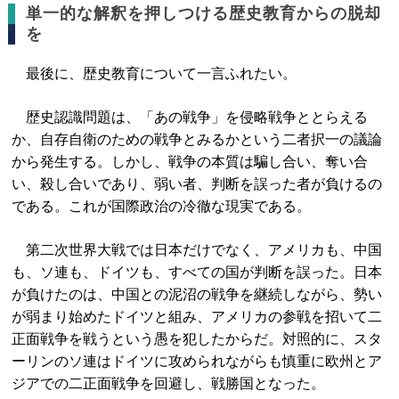
単一的な解釈を押しつける歴史教育からの脱却
を
最後に、歴史教育について一言ふれたい。
歴史認識問題は、「あの戦争」を侵略戦争ととらえる
か、自存自衛のための戦争とみるかという二者択一の議論
から発生する。しかし、戦争の本質は騙し合い、奪い合
い、殺し合いであり、弱い者、判断を誤った者が負けるの
である。これが国際政治の冷徹な現実である。
第二次世界大戦では日本だけでなく、アメリカも、中国
も、ソ連も、ドイツも、すべての国が判断を誤った。日本
が負けたのは、中国との泥沼の戦争を継続しながら、勢い
が弱まり始めたドイツと組み、アメリカの参戦を招いて二
正面戦争を戦うという愚を犯したからだ。対照的に、スタ
ーリンのソ連はドイツに攻められながらも慎重に欧州とア
ジアでの二正面戦争を回避し、戦勝国となった。