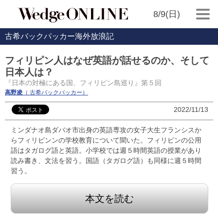
8/9(日)
古希バックパッカー海外放浪記
フィリピン人はなぜ英語が話せるのか、そして
日本人は？
『日本の対極にある国、フィリピン島巡り』第５回
高野凌
（ 古希バックパッカー）
2022/11/13
ミンダナオ島ダバオ市出身の英語専攻の女子大生フランシスか
らフィリピンンの学校教育について聞いた。フィリピンの公用
語はタガログ語と英語。小学校では週５時間英語の授業があり
読み書き、文法を習う。国語（タガログ語）も同様に週５時間
習う。
本文を読む