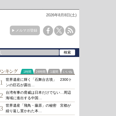
2026年8月8日(土)
メルマガ登録
ランキング
1時間
24時間
1週間
いいね
世界遺産に輝く「石舞台古墳」 2300ト
1
ンの巨石が露出…
台湾有事の脅威は日本だけでない…周辺
2
海域に進出する中国…
世界遺産「飛鳥・藤原」の秘密 宮都が
3
繰り返し置かれた本…