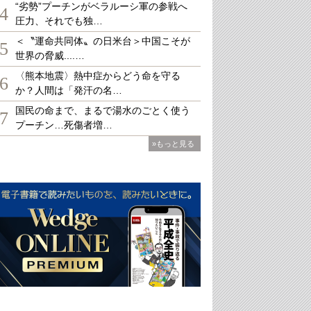
“劣勢”プーチンがベラルーシ軍の参戦へ
4
圧力、それでも独…
＜〝運命共同体〟の日米台＞中国こそが
5
世界の脅威....…
〈熊本地震〉熱中症からどう命を守る
6
か？人間は「発汗の名…
国民の命まで、まるで湯水のごとく使う
7
プーチン…死傷者増…
»もっと見る