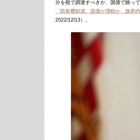
分を税で調達すべきか、国債で賄っ
「防衛費財源、国債か増税か 政府
2022/12/13）。