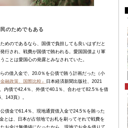
国民のためでもある
ためのであるなら、国債で負担しても良いはずだと
が発行され、戦費が国債で賄われる。愛国国債より軍
買うことは愛国心の発露とみなされていた。
らの借入金で、20.0％を公債で賄う計画だった（小
貨金融政策、国際比較』
日本経済新聞出版社、2021
内債で42.4％、外債で40.1％、合わせて82.5％を借
、143頁）。
金で61.4％、現地通貨借入金で24.5％を賄った
借入金とは、日本が占領地でお札を刷ってそれで戦費を
ったお金は無価値になったから、現地でお金を借りて