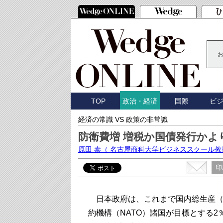
TOP
国際
ビ
政治・経済
経済の常識 VS 政策の非常識
防衛費増 増税か国債発行かよ
原田 泰
（ 名古屋商科大学ビジネススクール教
印
日本政府は、これまで国内総生産（G
約機構（NATO）諸国が目標とする