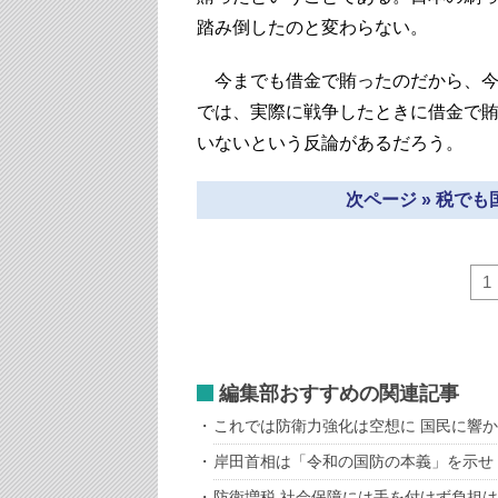
踏み倒したのと変わらない。
今までも借金で賄ったのだから、今
では、実際に戦争したときに借金で
いないという反論があるだろう。
次ページ » 税で
1
編集部おすすめの関連記事
これでは防衛力強化は空想に 国民に響
岸田首相は「令和の国防の本義」を示せ
防衛増税 社会保障には手を付けず負担