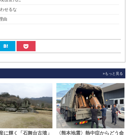
負わせるな
理由
»もっと見る
産に輝く「石舞台古墳」
〈熊本地震〉熱中症からどう命