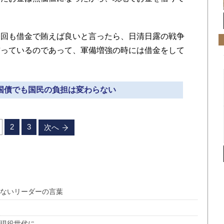
回も借金で賄えば良いと言ったら、日清日露の戦争
賄っているのであって、軍備増強の時には借金をして
も国債でも国民の負担は変わらない
2
3
次へ
かないリーダーの言葉
は現役世代に