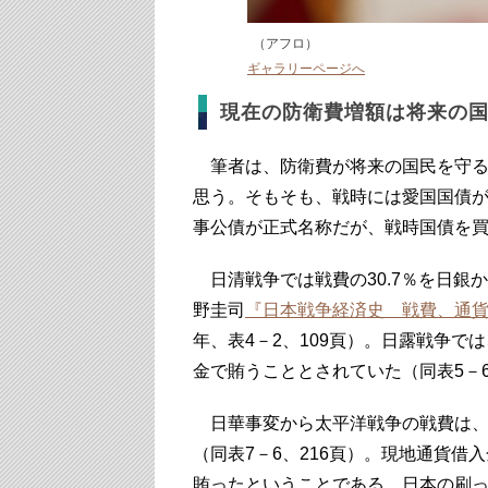
（アフロ）
ギャラリーページへ
現在の防衛費増額は将来の
筆者は、防衛費が将来の国民を守る
思う。そもそも、戦時には愛国国債
事公債が正式名称だが、戦時国債を
日清戦争では戦費の30.7％を日銀か
野圭司
『日本戦争経済史 戦費、通
年、表4－2、109頁）。日露戦争では、
金で賄うこととされていた（同表5－6
日華事変から太平洋戦争の戦費は、公債
（同表7－6、216頁）。現地通貨
賄ったということである。日本の刷