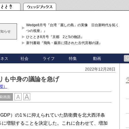
Wedge8月号『台湾「麗しの島」の実像 日台新時代を拓く「3
つの視座」』
お知らせ
ひととき8月号『京都 2と5の物語』
新刊書籍『飛鳥・藤原に隠された古代宮都の謎』
ジネス
社会
ライフ
特集
動画
2022年12月28日
りも中身の議論を急げ
授）
刷画面
DP）の1％に抑えられていた防衛費を北大西洋条
2％に増額することを決定した。これに合わせて、増加