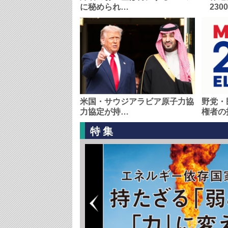
に秘められ…
230
米国・サウジアラビア原子力協
野党・
力協定が持…
権者の
特集