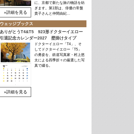
に、京都で新たな旅の物語を紡
ぎます。第1部は、俳優の常盤
»詳細を見る
貴子さんと仲間由紀…
ウェッジブックス
ありがとうT4&T5 923形ドクターイエロー
引退記念カレンダー2027 壁掛けタイプ
ドクターイエロー「T4」、そ
してドクターイエロー「T5」
の勇姿を、鉄道写真家・村上悠
太による四季折々の厳選した写
真で綴る。
»詳細を見る