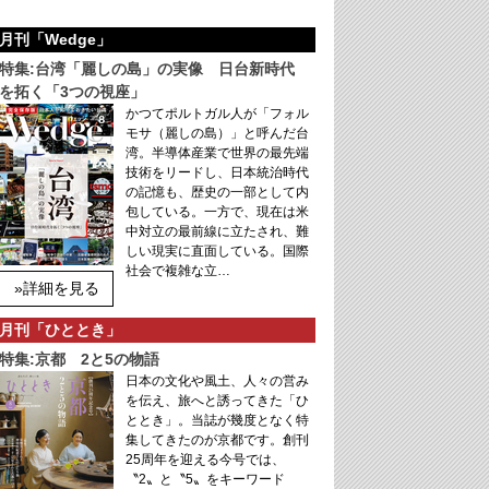
月刊「Wedge」
特集:台湾「麗しの島」の実像 日台新時代
を拓く「3つの視座」
かつてポルトガル人が「フォル
モサ（麗しの島）」と呼んだ台
湾。半導体産業で世界の最先端
技術をリードし、日本統治時代
の記憶も、歴史の一部として内
包している。一方で、現在は米
中対立の最前線に立たされ、難
しい現実に直面している。国際
社会で複雑な立…
»詳細を見る
月刊「ひととき」
特集:京都 2と5の物語
日本の文化や風土、人々の営み
を伝え、旅へと誘ってきた「ひ
ととき」。当誌が幾度となく特
集してきたのが京都です。創刊
25周年を迎える今号では、
〝2〟と〝5〟をキーワード