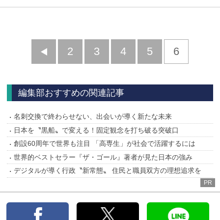
前
2
3
4
5
6
へ
編集部おすすめの関連記事
名刺交換で終わらせない、出会いが導く新たな未来
日本を〝黒船〟で変える！固定観念を打ち破る突破口
創設60周年で世界も注目 「高専生」が社会で活躍するには
世界的ベストセラー『ザ・ゴール』著者が見た日本の強み
デジタルが導く行政〝新常態〟 住民と職員双方の理想追求を
PR