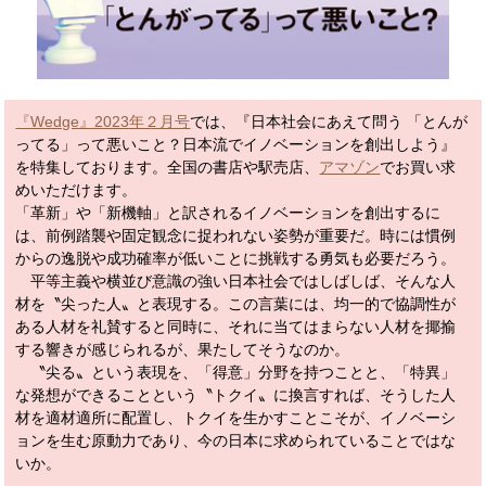
『Wedge』2023年２月号
では、『日本社会にあえて問う 「とんが
ってる」って悪いこと？日本流でイノベーションを創出しよう』
を特集しております。全国の書店や駅売店、
アマゾン
でお買い求
めいただけます。
「革新」や「新機軸」と訳されるイノベーションを創出するに
は、前例踏襲や固定観念に捉われない姿勢が重要だ。時には慣例
からの逸脱や成功確率が低いことに挑戦する勇気も必要だろう。
平等主義や横並び意識の強い日本社会ではしばしば、そんな人
材を〝尖った人〟と表現する。この言葉には、均一的で協調性が
ある人材を礼賛すると同時に、それに当てはまらない人材を揶揄
する響きが感じられるが、果たしてそうなのか。
〝尖る〟という表現を、「得意」分野を持つことと、「特異」
な発想ができることという〝トクイ〟に換言すれば、そうした人
材を適材適所に配置し、トクイを生かすことこそが、イノベーシ
ョンを生む原動力であり、今の日本に求められていることではな
いか。