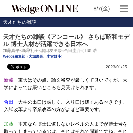
8/7(金)
天才たちの雑談
天才たちの雑談《アンコール》 さらば昭和モデ
ル 博士人材が活躍できる日本へ
加藤真平×新藏礼子×瀧口友里奈×合田圭介×江﨑 浩
Wedge編集部（大城慶吾、木寅雄斗）
2023/01/25
新藏
東大はその点、論文審査が厳しくて良いですが、大
学によっては緩いところも見受けられます。
合田
大学の出口は厳しく、入り口は緩くあるべきです。
入試改革より卒業改革の方がよほど重要です。
加藤
本来なら博士に値しないレベルの人までが博士号を
取ってしまっているのは、それはそれで問題ですね。それ