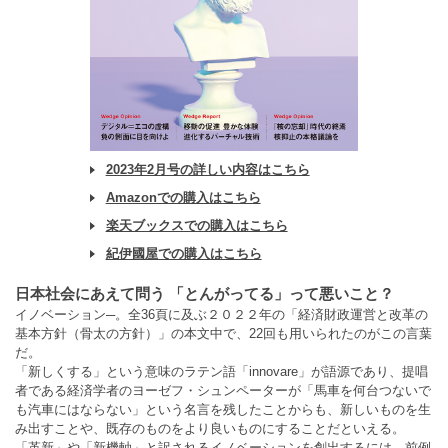
2023年2月号の詳しい内容はこちら
Amazonでの購入はこちら
楽天ブックスでの購入はこちら
紀伊國屋での購入はこちら
日本社会にあえて問う 「とんがってる」って悪いこと？
イノベーション─。全36頁に及ぶ２０２２年の「経済財政運営と改革の
基本方針（骨太の方針）」の本文中で、22回も用いられたのがこの言葉
だ。
「新しくする」という意味のラテン語「innovare」が語源であり、提唱
者である経済学者のヨーゼフ・シュンペーターが「馬車を何台つないで
も汽車にはならない」という名言を残したことからも、新しいものを生
み出すことや、既存のものをより良いものにすることだといえる。
「革新」や「新機軸」と訳されるイノベーションを創出するには、前例