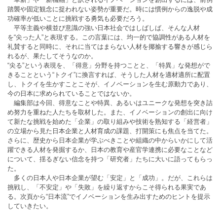
踏襲や固定観念に捉われない姿勢が重要だ。時には慣例からの逸脱や成
功確率が低いことに挑戦する勇気も必要だろう。
平等主義や横並び意識の強い日本社会ではしばしば、そんな人材
を“尖った人”と表現する。この言葉には、均一的で協調性がある人材を
礼賛すると同時に、それに当てはまらない人材を揶揄する響きが感じら
れるが、果たしてそうなのか。
“尖る”という表現を、「得意」分野を持つことと、「特異」な発想がで
きることという“トクイ”に換言すれば、そうした人材を適材適所に配置
し、トクイを生かすことこそが、イノベーションを生む原動力であり、
今の日本に求められていることではないか。
編集部は今回、得意なことや特異、あるいはユニークな発想を突き詰
め努力を重ねた人たちを取材した。また、イノベーションの創出に向け
て新たな挑戦を始めた「企業」の取り組みや技術を熟知する「経営者」
の立場から見た日本企業と人材育成の課題、打開策にも焦点を当てた。
さらに、歴史から日本企業が学ぶべきことや組織の中からいかにして活
躍できる人材を発掘するか、日本の教育や産官学連携に必要なことなど
について、揺るぎない信念を持つ「研究者」たちに大いに語ってもらっ
た。
多くの日本人や日本企業が望む「安定」と「成功」。だが、これらは
挑戦し、「不安定」や「失敗」を繰り返すからこそ得られる果実であ
る。次頁から“日本流”でイノベーションを生み出すためのヒントを提示
していきたい。