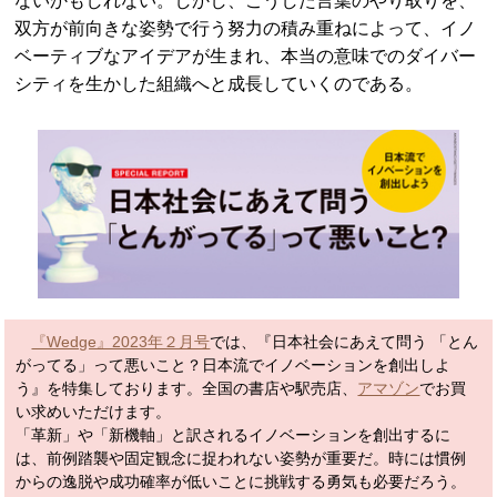
ないかもしれない。しかし、こうした言葉のやり取りを、
双方が前向きな姿勢で行う努力の積み重ねによって、イノ
ベーティブなアイデアが生まれ、本当の意味でのダイバー
シティを生かした組織へと成長していくのである。
『Wedge』2023年２月号
では、『日本社会にあえて問う 「とん
がってる」って悪いこと？日本流でイノベーションを創出しよ
う』を特集しております。全国の書店や駅売店、
アマゾン
でお買
い求めいただけます。
「革新」や「新機軸」と訳されるイノベーションを創出するに
は、前例踏襲や固定観念に捉われない姿勢が重要だ。時には慣例
からの逸脱や成功確率が低いことに挑戦する勇気も必要だろう。