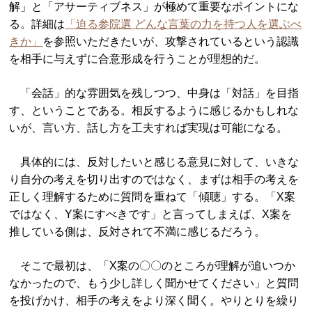
解」と「アサーティブネス」が極めて重要なポイントにな
る。詳細は
「迫る参院選 どんな言葉の力を持つ人を選ぶべ
きか」
を参照いただきたいが、攻撃されているという認識
を相手に与えずに合意形成を行うことが理想的だ。
「会話」的な雰囲気を残しつつ、中身は「対話」を目指
す、ということである。相反するように感じるかもしれな
いが、言い方、話し方を工夫すれば実現は可能になる。
具体的には、反対したいと感じる意見に対して、いきな
り自分の考えを切り出すのではなく、まずは相手の考えを
正しく理解するために質問を重ねて「傾聴」する。「X案
ではなく、Y案にすべきです」と言ってしまえば、X案を
推している側は、反対されて不満に感じるだろう。
そこで最初は、「X案の〇〇のところが理解が追いつか
なかったので、もう少し詳しく聞かせてください」と質問
を投げかけ、相手の考えをより深く聞く。やりとりを繰り