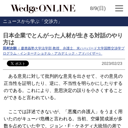
8/9(日)
ニュースから学ぶ「交渉力」
日本企業でとんがった人材が生きる対話のやり
方は
田村次朗
（ 慶應義塾大学法学部 教授、弁護士、米ハーバード大学国際交渉学プ
ログラム・インターナショナル・アカデミック・アドバイザー）
2023/02/23
ある意見に対して批判的な意見を出させて、その意見の
正当性を証明したり、逆に、不当性を明らかにしたりする
のである。これにより、意思決定の誤りを小さくすること
ができると言われている。
ここでは詳述できないが、「悪魔の弁護人」をうまく用
いたのがキューバ危機と言われる。当初、空爆賛成派が多
数を占めていた中で、ジョン・F・ケネディ大統領の弟で