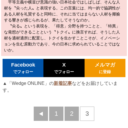
平等主義や横並び意識の強い日本社会ではしばしば、そんな人
材を〝尖った人〟と表現する。この言葉には、均一的で協調性が
ある人材を礼賛すると同時に、それに当てはまらない人材を揶揄
する響きが感じられるが、果たしてそうなのか。
〝尖る〟という表現を、「得意」分野を持つことと、「特異」
な発想ができることという〝トクイ〟に換言すれば、そうした人
材を適材適所に配置し、トクイを生かすことこそが、イノベーシ
ョンを生む原動力であり、今の日本に求められていることではな
いか。
Facebook
X
メルマガ
でフォロー
でフォロー
に登録
▲「Wedge ONLINE」の
新着記事
などをお届けしていま
す。
前
1
2
3
へ