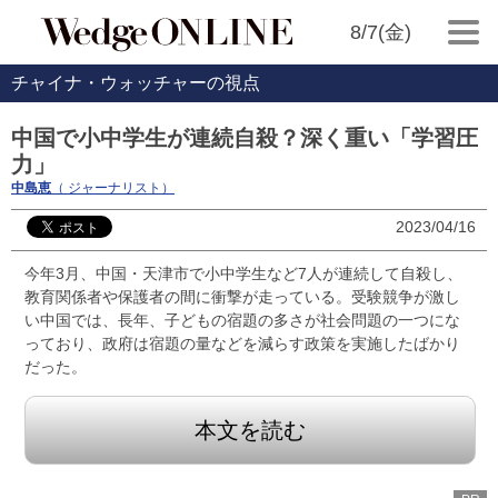
8/7(金)
チャイナ・ウォッチャーの視点
中国で小中学生が連続自殺？深く重い「学習圧
力」
中島恵
（ ジャーナリスト）
2023/04/16
今年3月、中国・天津市で小中学生など7人が連続して自殺し、
教育関係者や保護者の間に衝撃が走っている。受験競争が激し
い中国では、長年、子どもの宿題の多さが社会問題の一つにな
っており、政府は宿題の量などを減らす政策を実施したばかり
だった。
本文を読む