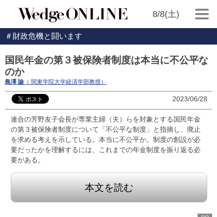
8/8(土)
＃財政危機と闘います
国民年金の第３被保険者制度は本当に不公平な
のか
島澤 諭
（ 関東学院大学経済学部教授）
2023/06/28
連合の芳野友子会長が専業主婦（夫）らを対象とする国民年金
の第３被保険者制度について「不公平な制度」と指摘し、廃止
を求める考えを示している。本当に不公平か。制度の創設が必
要だったかを理解するには、これまでの年金制度を振り返る必
要がある。
本文を読む