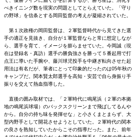
て、優勝ラインに届くかを計算するが、勝ち星は、消化す
べきイニング数を現実の問題としてとらえていた。「守り
の野球」を信条とする岡田監督の考えが凝縮されていた。
第１次政権の岡田監督は、２軍監督時代から見てきた選
手の適正を見抜き、自分が１軍監督ならと常に想定しなが
ら、選手を育て、イメージを膨らませていた。今岡誠（現
在は登録名・真訪）選手の勝負強さを勝って５番起用で打
点王に導いた手腕や、藤川球児投手を中継ぎ転向させた起
用法は有名だが、筆者にとって印象的だったのは05年秋の
キャンプだ。関本賢太郎選手を高知・安芸で自ら身振り手
振りを交えて熱血指導した。
直後の囲み取材では、「２軍時代に鳴尾浜（２軍の本拠
地の鳴尾浜球場）のバックスクリーンまで飛ばしてるんや
から。自分の持ち味を発揮せな」と小さくまとまらず、大
型内野手として開花させようとしていた。２軍時代の関本
の良さを熟知していたからこその指導だった。また、前年