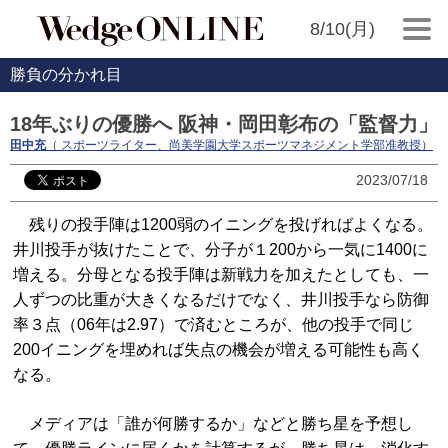
8/10(月)
勝負の分かれ目
18年ぶりの優勝へ 阪神・岡田彰布の「監督力」
田中充
（ スポーツライター、尚美学園大学スポーツマネジメント学部准教授）
2023/07/18
残りの投手陣は1200弱のイニングを投げればよくなる。
井川投手が抜けたことで、分子が１200から一気に1400に
増える。分母となる投手陣は新戦力を加えたとしても、一
人ずつの比重が大きくなるだけでなく、井川投手なら防御
率３点（06年は2.97）で済むところが、他の投手で同じ
200イニングを埋めれば失点の機会が増える可能性も高く
なる。
メディアは「誰が何勝するか」などと勝ち星を予想し