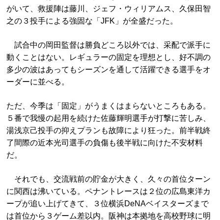
がいて、救援陣は藤川、ジェフ・ウィリアムス、久保田智
之の３投手による強固な「JFK」が全盛だった。
試合中の岡田監督は勝負どころ以外では、采配で派手に
動くことはない。レギュラーの固定を理想とし、好不調の
多少の波はあってもシーズンを通して活躍できる選手をオ
ーダーに並べる。
ただ、今季は「固定」がうまくはまらないところもある。
５番で我慢の起用を続けた佐藤輝明選手が打撃に苦しみ、
湯浅京己投手の抑えプランも故障により狂った。前半戦終
了間際の近本光司選手の負傷も後半戦に向けた不安材料
だ。
それでも、交流戦前の貯金が大きく、久々の首位ターン
に関西は沸いている。ペナントレースは２位の広島東洋カ
ープが追い上げてきて、３位横浜DeNAベイスターズまで
は首位から３ゲーム差以内。阪神は本拠地を高校野球に明