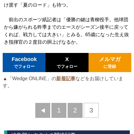
け渡す「夏のロード」も待つ。
前出のスポーツ紙記者は「優勝の鍵は青柳投手。他球団
から嫌がられる昨季までのエースがシーズン後半に戻って
くれば、戦力しては大きい」とみる。65歳になった生え抜
き指揮官の２度目の胴上げなるか。
Facebook
X
メルマガ
でフォロー
でフォロー
に登録
▲「Wedge ONLINE」の
新着記事
などをお届けしていま
す。
前
1
2
3
へ