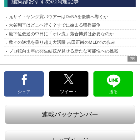
編集部おすすめの関連記事
元サイ・ヤング賞バウアーはDeNAを優勝へ導くか
大谷翔平はどこへ行く？すでに始まる獲得競争
最下位低迷の中日に「オレ流」落合博満は必要なのか
数々の逆境を乗り越え大活躍 吉田正尚のMLBでの歩み
プロ転向１年の羽生結弦が見せる新たな可能性への挑戦
PR
シェア
ツイート
送る
連載バックナンバー