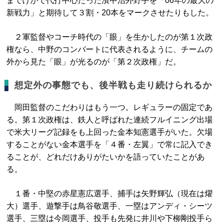
までけがで代打中心だった濱中治外野手を「06年の最大の
新戦力」と期待して３割・20本をマークさせたりもした。
２軍監督やコーチ時代の「眼」を生かしたのが第１次政
権なら、中野のコンバートに代表されるように、チームの
外から見た「眼」が光るのが「第２次政権」だ。
想定外の事態でも、後半戦も走り続けられるか
岡田監督のこだわりはもう一つ。レギュラーの固定であ
る。第１次政権は、鉄人と呼ばれた連続フルイニング出場
で米大リーグ記録をも上回った金本知憲選手がいた。欠場
することがない金本選手を「４番・左翼」で常に記入でき
ることが、どれだけありがたいかを語っていたことがあ
る。
１番・中堅の赤星憲広選手、捕手は矢野輝弘（現在は燿
大）選手、遊撃手は鳥谷敬選手、一塁はアンディ・シーツ
選手、三塁は今岡選手、投手も先発に井川や下柳剛投手ら