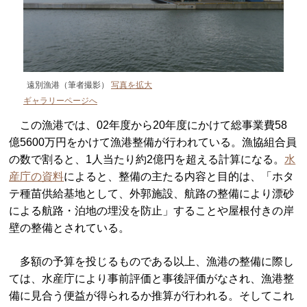
遠別漁港（筆者撮影）
写真を拡大
ギャラリーページへ
この漁港では、02年度から20年度にかけて総事業費58
億5600万円をかけて漁港整備が行われている。漁協組合員
の数で割ると、1人当たり約2億円を超える計算になる。
水
産庁の資料
によると、整備の主たる内容と目的は、「ホタ
テ種苗供給基地として、外郭施設、航路の整備により漂砂
による航路・泊地の埋没を防止」することや屋根付きの岸
壁の整備とされている。
多額の予算を投じるものである以上、漁港の整備に際し
ては、水産庁により事前評価と事後評価がなされ、漁港整
備に見合う便益が得られるか推算が行われる。そしてこれ