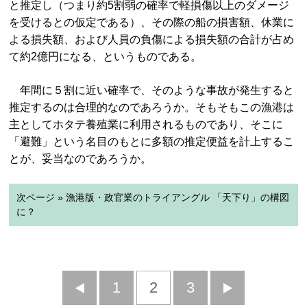
と推定し（つまり約5割弱の確率で軽損傷以上のダメージ
を受けるとの仮定である）、その際の船の損害額、休業に
よる損失額、および人員の負傷による損失額の合計が占め
て約2億円になる、というものである。
年間に５割に近い確率で、そのような事故が発生すると
推定するのは合理的なのであろうか。そもそもこの漁港は
主としてホタテ養殖業に利用されるものであり、そこに
「避難」という名目のもとに多額の推定便益を計上するこ
とが、妥当なのであろうか。
次ページ » 漁港版・政官業のトライアングル 「天下り」の構図
に？
前
1
2
3
次