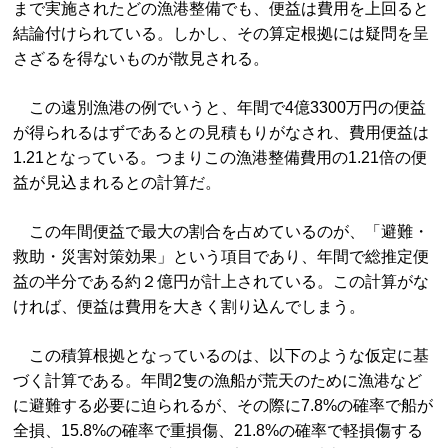
まで実施されたどの漁港整備でも、便益は費用を上回ると
結論付けられている。しかし、その算定根拠には疑問を呈
さざるを得ないものが散見される。
この遠別漁港の例でいうと、年間で4億3300万円の便益
が得られるはずであるとの見積もりがなされ、費用便益は
1.21となっている。つまりこの漁港整備費用の1.21倍の便
益が見込まれるとの計算だ。
この年間便益で最大の割合を占めているのが、「避難・
救助・災害対策効果」という項目であり、年間で総推定便
益の半分である約２億円が計上されている。この計算がな
ければ、便益は費用を大きく割り込んでしまう。
この積算根拠となっているのは、以下のような仮定に基
づく計算である。年間2隻の漁船が荒天のために漁港など
に避難する必要に迫られるが、その際に7.8%の確率で船が
全損、15.8%の確率で重損傷、21.8%の確率で軽損傷する