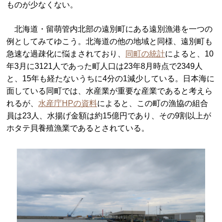
ものが少なくない。
北海道・留萌管内北部の遠別町にある遠別漁港を一つの
例としてみてゆこう。北海道の他の地域と同様、遠別町も
急速な過疎化に悩まされており、
同町の統計
によると、10
年3月に3121人であった町人口は23年8月時点で2349人
と、15年も経たないうちに4分の1減少している。日本海に
面している同町では、水産業が重要な産業であると考えら
れるが、
水産庁HPの資料
によると、この町の漁協の組合
員は23人、水揚げ金額は約15億円であり、その9割以上が
ホタテ貝養殖漁業であるとされている。