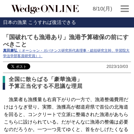
8/10(月)
日本の漁業 こうすれば復活できる
「国破れても漁港あり」漁港予算確保の前にす
べきこと
真田康弘
（ オーシャン・ガバナンス研究所代表理事・総括研究主幹、学習院大
学法学部客員研究員））
2023/10/03
全国に散らばる「豪華漁港」
予算正当化する不思議な理屈
漁業者も漁獲量も右肩下がりの一方で、漁港整備費用だ
けはうなぎ登り。実際、漁獲高が都道府県で首位の北海道
を回ると、コンクリートで立派に整備された漁港があちら
こちらに設けられている。だがそんなに漁港の整備は必要
なのだろうか。一つ一つ見てゆくと、首をかしげたくなる