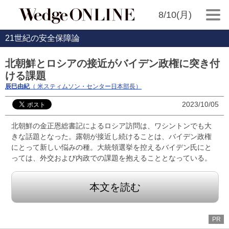
8/10(月)
21世紀の安全保障論
北朝鮮とロシアの接近がバイデン政権に突き付
ける課題
辰巳由紀
（ 米スティムソン・センター日本部長）
2023/10/05
北朝鮮の金正恩総書記によるロシア訪問は、ワシントンでも大
きな話題となった。露朝が接近し続けることは、バイデン政権
にとって新しい悩みの種。大統領選挙を控えるバイデン氏にと
っては、外交および内政での課題を抱えることとなっている。
本文を読む
PR