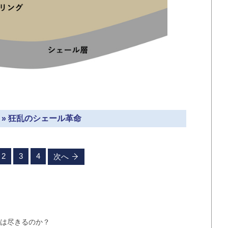
 » 狂乱のシェール革命
2
3
4
次へ
料は尽きるのか？