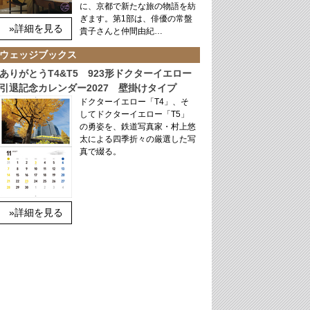
に、京都で新たな旅の物語を紡
ぎます。第1部は、俳優の常盤
»詳細を見る
貴子さんと仲間由紀…
ウェッジブックス
ありがとうT4&T5 923形ドクターイエロー
引退記念カレンダー2027 壁掛けタイプ
ドクターイエロー「T4」、そ
してドクターイエロー「T5」
の勇姿を、鉄道写真家・村上悠
太による四季折々の厳選した写
真で綴る。
»詳細を見る