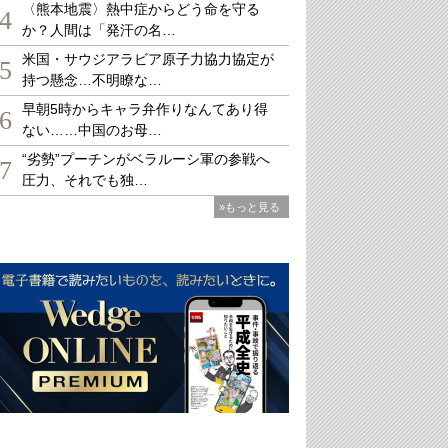
〈熊本地震〉熱中症からどう命を守る
4
か？人間は「発汗の名…
米国・サウジアラビア原子力協力協定が
5
持つ懸念…不明瞭な…
早朝5時からキャラ弁作りなんてあり得
6
ない……中国のお母…
“劣勢”プーチンがベラルーシ軍の参戦へ
7
圧力、それでも独…
»もっと見る