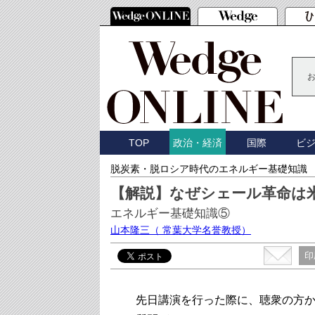
TOP
国際
ビ
政治・経済
脱炭素・脱ロシア時代のエネルギー基礎知識
【解説】なぜシェール革命は
エネルギー基礎知識⑤
山本隆三
（ 常葉大学名誉教授）
印
先日講演を行った際に、聴衆の方か