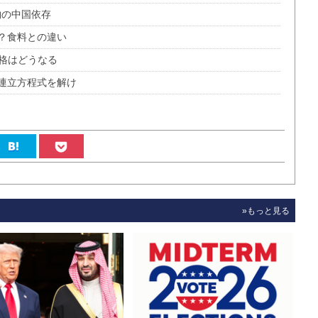
物の中国依存
？食料との違い
価格はどうなる
連立方程式を解け
»もっと見る