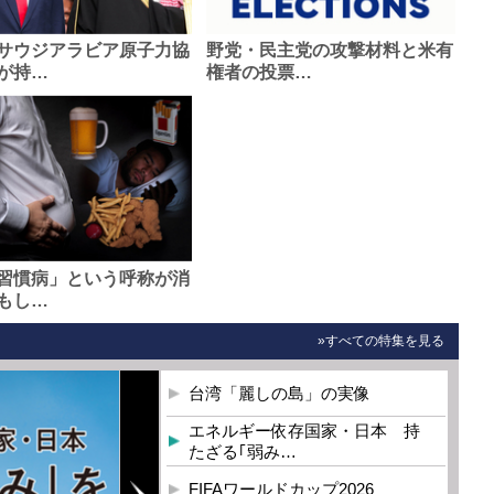
サウジアラビア原子力協
野党・民主党の攻撃材料と米有
が持…
権者の投票…
習慣病」という呼称が消
もし…
»すべての特集を見る
台湾「麗しの島」の実像
エネルギー依存国家・日本 持
たざる｢弱み…
FIFAワールドカップ2026