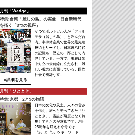
月刊「Wedge」
特集:台湾「麗しの島」の実像 日台新時代
を拓く「3つの視座」
かつてポルトガル人が「フォル
モサ（麗しの島）」と呼んだ台
湾。半導体産業で世界の最先端
技術をリードし、日本統治時代
の記憶も、歴史の一部として内
包している。一方で、現在は米
中対立の最前線に立たされ、難
しい現実に直面している。国際
社会で複雑な立…
»詳細を見る
月刊「ひととき」
特集:京都 2と5の物語
日本の文化や風土、人々の営み
を伝え、旅へと誘ってきた「ひ
ととき」。当誌が幾度となく特
集してきたのが京都です。創刊
25周年を迎える今号では、
〝2〟と〝5〟をキーワード