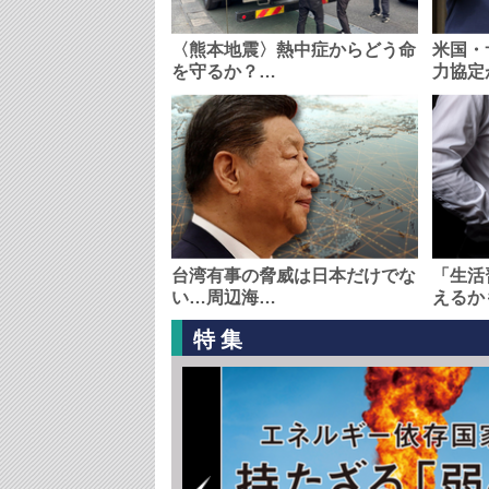
〈熊本地震〉熱中症からどう命
米国・
を守るか？…
力協定
台湾有事の脅威は日本だけでな
「生活
い…周辺海…
えるか
特集