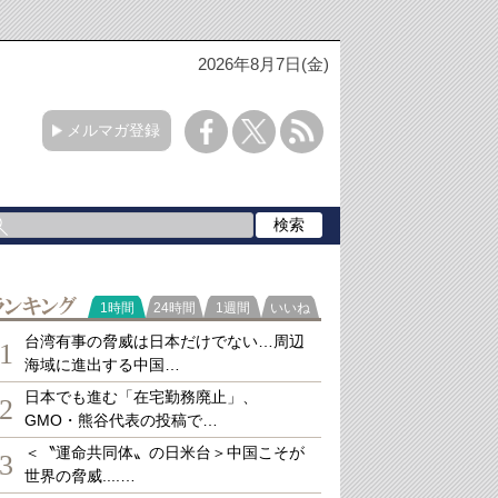
2026年8月7日(金)
メルマガ登録
ランキング
1時間
24時間
1週間
いいね
台湾有事の脅威は日本だけでない…周辺
1
海域に進出する中国…
日本でも進む「在宅勤務廃止」、
2
GMO・熊谷代表の投稿で…
＜〝運命共同体〟の日米台＞中国こそが
3
世界の脅威....…