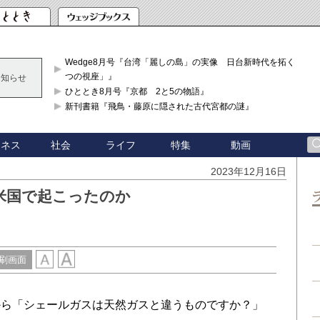
Wedge8月号『台湾「麗しの島」の実像 日台新時代を拓く「3
つの視座」』
お知らせ
ひととき8月号『京都 2と5の物語』
新刊書籍『飛鳥・藤原に隠された古代宮都の謎』
ジネス
社会
ライフ
特集
動画
2023年12月16日
米国で起こったのか
刷画面
ら「シェールガスは天然ガスと違うものですか？」