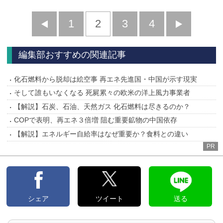
前
1
2
3
4
次
へ
へ
編集部おすすめの関連記事
化石燃料から脱却は絵空事 再エネ先進国・中国が示す現実
そして誰もいなくなる 死屍累々の欧米の洋上風力事業者
【解説】石炭、石油、天然ガス 化石燃料は尽きるのか？
COPで表明、再エネ３倍増 阻む重要鉱物の中国依存
【解説】エネルギー自給率はなぜ重要か？食料との違い
PR
シェア
ツイート
送る