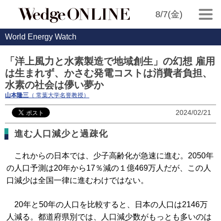
8/7(金)
World Energy Watch
「洋上風力と水素製造で地域創生」の幻想 雇用
は生まれず、かさむ発電コストは消費者負担、
水素の社会は儚い夢か
山本隆三
（ 常葉大学名誉教授）
2024/02/21
進む人口減少と過疎化
これからの日本では、少子高齢化が急速に進む。2050年
の人口予測は20年から17％減の１億469万人だが、この人
口減少は全国一律に進むわけではない。
20年と50年の人口を比較すると、日本の人口は2146万
人減る。都道府県別では、人口減少数がもっとも多いのは