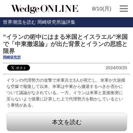
8/10(月)
世界潮流を読む 岡崎研究所論評集
”イランの術中にはまる米国とイスラエル”米国
で「中東撤退論」が出た背景とイランの思惑と
限界
岡崎研究所
2024/03/20
イランの代理勢力の攻撃で米軍兵士3人が死亡し、米軍が大規模
な空爆で報復して以来、米軍は中東から撤退するべきか否かに
ついて議論がなされている。一方、イランは米軍と直接衝突に
至らないよう慎重に計算した上で代理勢力を動かしているとい
う事情がある。
本文を読む