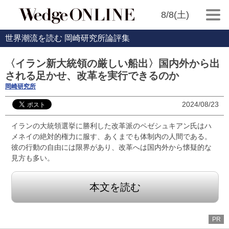
8/8(土)
世界潮流を読む 岡崎研究所論評集
〈イラン新大統領の厳しい船出〉国内外から出
される足かせ、改革を実行できるのか
岡崎研究所
2024/08/23
イランの大統領選挙に勝利した改革派のペゼシュキアン氏はハ
メネイの絶対的権力に服す、あくまでも体制内の人間である。
彼の行動の自由には限界があり、改革へは国内外から懐疑的な
見方も多い。
本文を読む
PR