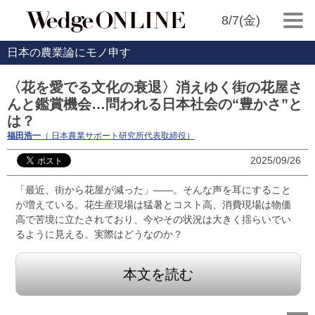
8/7(金)
日本の農業論にモノ申す
〈花を愛でる文化の衰退〉消えゆく街の花屋さ
んと鑑賞機会…問われる日本社会の“豊かさ”と
は？
福田浩一
（ 日本農業サポート研究所代表取締役）
2025/09/26
「最近、街から花屋が減った」――。そんな声を耳にすること
が増えている。花生産現場は猛暑とコスト高、消費現場は物価
高で苦境に立たされており、今やその状況は大きく揺らいでい
るように見える。実際はどうなのか？
本文を読む