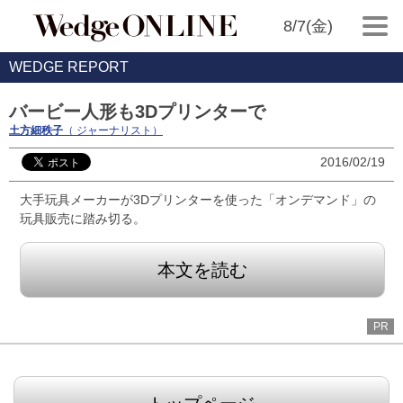
8/7(金)
WEDGE REPORT
バービー人形も3Dプリンターで
土方細秩子
（ ジャーナリスト）
2016/02/19
大手玩具メーカーが3Dプリンターを使った「オンデマンド」の
玩具販売に踏み切る。
本文を読む
PR