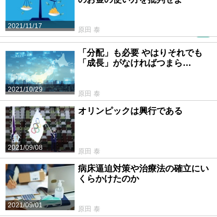
2021/11/17
原田 泰
PR
「分配」も必要 やはりそれでも
「成長」がなければつまら…
2021/10/29
原田 泰
オリンピックは興行である
2021/09/08
原田 泰
病床逼迫対策や治療法の確立にい
くらかけたのか
2021/09/01
原田 泰