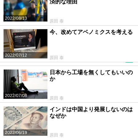
済的な理由
2022/08/13
原田 泰
今、改めてアベノミクスを考える
2022/07/12
原田 泰
PR
日本から工場を無くしてもいいの
か
2022/07/08
原田 泰
インドは中国より発展しないのは
なぜか
2022/06/19
原田 泰