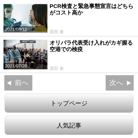
PCR検査と緊急事態宣言はどちら
がコスト高か
2021/08/12
原田 泰
オリパラ代表受け入れがカギ握る
空港での検疫
2021/07/20
原田 泰
前へ
次へ
トップページ
人気記事