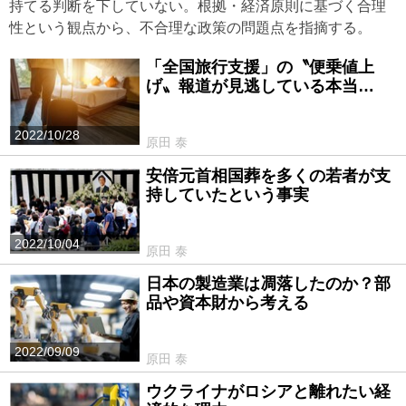
持てる判断を下していない。根拠・経済原則に基づく合理
性という観点から、不合理な政策の問題点を指摘する。
「全国旅行支援」の〝便乗値上
げ〟報道が見逃している本当…
2022/10/28
原田 泰
安倍元首相国葬を多くの若者が支
持していたという事実
2022/10/04
原田 泰
日本の製造業は凋落したのか？部
品や資本財から考える
2022/09/09
原田 泰
ウクライナがロシアと離れたい経