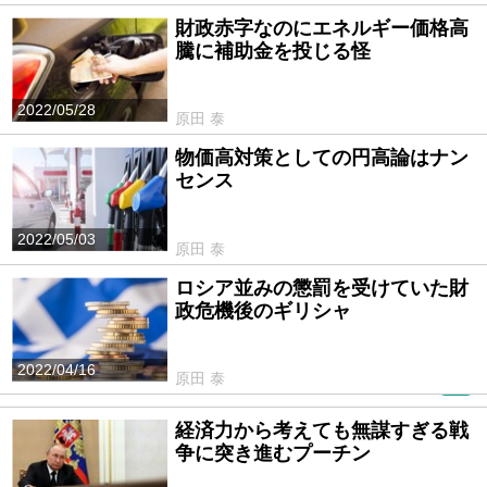
財政赤字なのにエネルギー価格高
騰に補助金を投じる怪
2022/05/28
原田 泰
物価高対策としての円高論はナン
センス
2022/05/03
原田 泰
ロシア並みの懲罰を受けていた財
政危機後のギリシャ
2022/04/16
原田 泰
PR
経済力から考えても無謀すぎる戦
争に突き進むプーチン