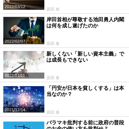
2022/03/12
原田 泰
岸田首相が尊敬する池田勇人内閣
は何を成し遂げたのか
2022/02/07
原田 泰
新しくない「新しい資本主義」で
は成長もできない
2022/01/11
原田 泰
「円安が日本を貧しくする」は本
当なのか？
2021/12/14
原田 泰
バラマキ批判する前に政府の普段
のお金の使い方を批判せよ