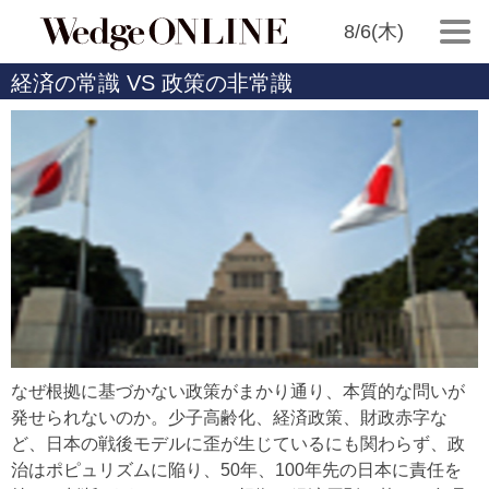
8/6(木)
経済の常識 VS 政策の非常識
なぜ根拠に基づかない政策がまかり通り、本質的な問いが
発せられないのか。少子高齢化、経済政策、財政赤字な
ど、日本の戦後モデルに歪が生じているにも関わらず、政
治はポピュリズムに陥り、50年、100年先の日本に責任を