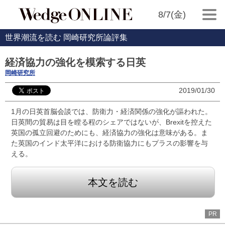
8/7(金)
世界潮流を読む 岡崎研究所論評集
経済協力の強化を模索する日英
岡崎研究所
2019/01/30
1月の日英首脳会談では、防衛力・経済関係の強化が謳われた。
日英間の貿易は目を瞠る程のシェアではないが、Brexitを控えた
英国の孤立回避のためにも、経済協力の強化は意味がある。ま
た英国のインド太平洋における防衛協力にもプラスの影響を与
える。
本文を読む
PR