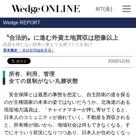
8/7(金)
Wedge REPORT
〝合法的〟に進む外資土地買収は想像以上
武器を持たない戦争に耐えうる国づくりを急げ
宮本雅史
（ 産経新聞編集委員）
2020/12/20
所有、利用、管理
全ての規制がない丸腰状態
安全保障とは最悪の事態を想定し、自主防衛の道を探る
のが主権国家の本来の姿ではないだろうか。北海道のある
現役地方議員は、「チャイナマネーが押し寄せてくると、
日本人のコミュニティが崩れていく。不動産を買収される
と、所有権が強いから、地域社会は何もできなくなる。す
でにそういう状況になりつつあり、日本人が住めなくなっ