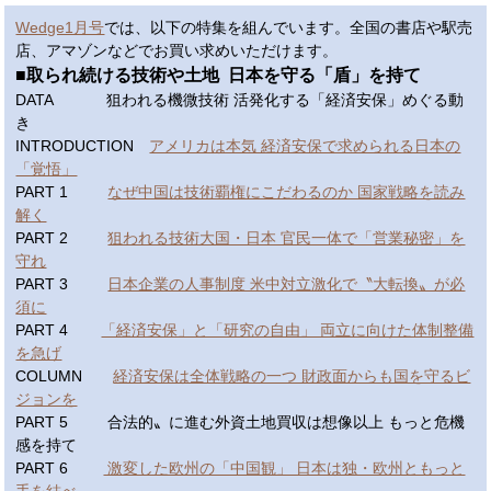
Wedge1月号
では、以下の特集を組んでいます。全国の書店や駅売
店、アマゾンなどでお買い求めいただけます。
■取られ続ける技術や土地 日本を守る「盾」を持て
DATA 狙われる機微技術 活発化する「経済安保」めぐる動
き
INTRODUCTION
アメリカは本気 経済安保で求められる日本の
「覚悟」
PART 1
なぜ中国は技術覇権にこだわるのか 国家戦略を読み
解く
PART 2
狙われる技術大国・日本 官民一体で「営業秘密」を
守れ
PART 3
日本企業の人事制度 米中対立激化で〝大転換〟が必
須に
PART 4
「経済安保」と「研究の自由」 両立に向けた体制整備
を急げ
COLUMN
経済安保は全体戦略の一つ 財政面からも国を守るビ
ジョンを
PART 5 合法的〟に進む外資土地買収は想像以上 もっと危機
感を持て
PART 6
激変した欧州の「中国観」 日本は独・欧州ともっと
手を結べ