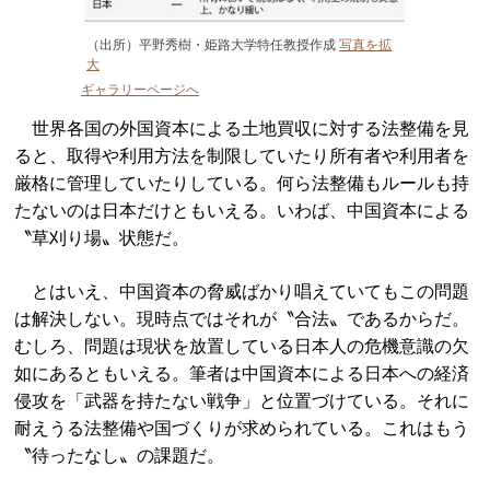
（出所）平野秀樹・姫路大学特任教授作成
写真を拡
大
ギャラリーページへ
世界各国の外国資本による土地買収に対する法整備を見
ると、取得や利用方法を制限していたり所有者や利用者を
厳格に管理していたりしている。何ら法整備もルールも持
たないのは日本だけともいえる。いわば、中国資本による
〝草刈り場〟状態だ。
とはいえ、中国資本の脅威ばかり唱えていてもこの問題
は解決しない。現時点ではそれが〝合法〟であるからだ。
むしろ、問題は現状を放置している日本人の危機意識の欠
如にあるともいえる。筆者は中国資本による日本への経済
侵攻を「武器を持たない戦争」と位置づけている。それに
耐えうる法整備や国づくりが求められている。これはもう
〝待ったなし〟の課題だ。