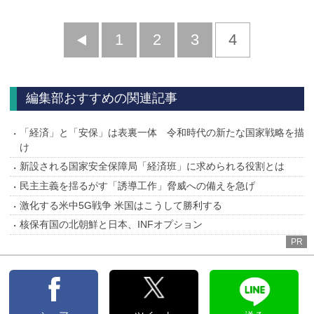
前
1
2
3
4
へ
編集部おすすめの関連記事
「経済」と「安保」は表裏一体 令和時代の新たな国家戦略を描
け
新設される国家安全保障局「経済班」に求められる役割とは
民主主義を揺るがす「誘導工作」脅威への備えを急げ
激化する米中5G戦争 米国はこうして勝利する
核保有国の北朝鮮と日本、INFオプション
PR