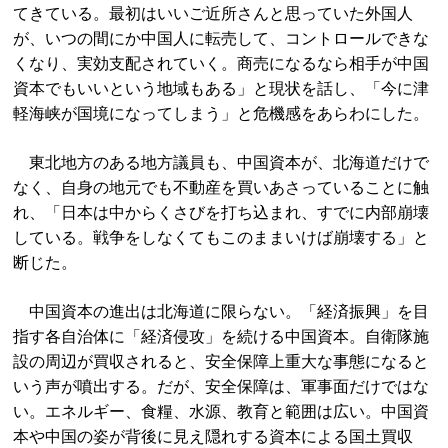
てきている。最初はいいご近所さんと思っていた外国人
が、いつの間にか中国人に転売して、コントロールできな
くなり、実効支配されていく。商売になるなら相手が中国
資本でもいいという地域もある」と現状を話し、「今に津
軽海峡が国境になってしまう」と危機感をあらわにした。
東北地方のある地方議員も、中国資本が、北海道だけで
なく、自身の地元でも不動産を買いあさっていることに触
れ、「日本は中からくさびを打ち込まれ、すでに内部崩壊
している。戦争をしなくてもこのままいけば崩壊する」と
断じた。
中国資本の進出は北海道に限らない。「経済振興」を目
指す各自治体に「経済侵攻」を続ける中国資本。自衛隊施
設の周辺が買収されると、安全保障上重大な事態になると
いう声が噴出する。だが、安全保障は、軍事面だけではな
い。エネルギー、食糧、水源、教育と範囲は広い。中国資
本や中国の姿が背後に見え隠れする資本による国土買収