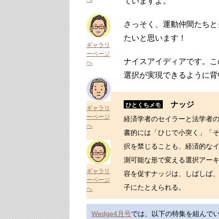
ていますよ。
さっそく、運動仲間たちと
たいと思います！
ギャラリ
ーページ
ナイスアイディアです。こ
へ
選択が実現できるように背
ナッジ
ひとくちメモ
ギャラリ
ーページ
経済学者のセイラーと法学者の
へ
書的には「ひじで小突く」「
択を禁じることも、経済的な
測可能な形で変える選択アー
ギャラリ
容を促すナッジは、しばしば
ーページ
子にたとえられる。
へ
Wedge4月号
では、以下の特集を組んで