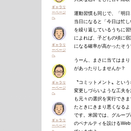
ギャラリ
ーページ
運動習慣も同じで、「明日
へ
当日になると「今日は忙し
を繰り返しているうちに習
によれば、子どもの頃に宿
ギャラリ
になる確率が高かったそう
ーページ
へ
うーん、まさに当てはまり
があったりしませんか？
〝コミットメント〟という
ギャラリ
ーページ
変更しづらいような工夫を
へ
も元々の選択を実行できま
たときにきまり悪くなるよ
です。米国では、グループ
ギャラリ
のペナルティを設けるWe
ーページ
へ