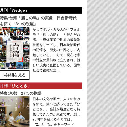
月刊「Wedge」
特集:台湾「麗しの島」の実像 日台新時代
を拓く「3つの視座」
かつてポルトガル人が「フォル
モサ（麗しの島）」と呼んだ台
湾。半導体産業で世界の最先端
技術をリードし、日本統治時代
の記憶も、歴史の一部として内
包している。一方で、現在は米
中対立の最前線に立たされ、難
しい現実に直面している。国際
社会で複雑な立…
»詳細を見る
月刊「ひととき」
特集:京都 2と5の物語
日本の文化や風土、人々の営み
を伝え、旅へと誘ってきた「ひ
ととき」。当誌が幾度となく特
集してきたのが京都です。創刊
25周年を迎える今号では、
〝2〟と〝5〟をキーワード