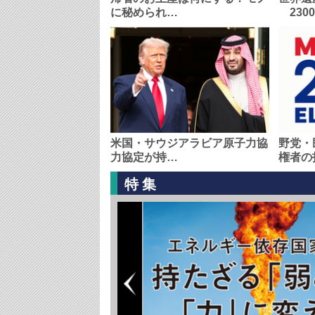
に秘められ…
230
米国・サウジアラビア原子力協
野党・
力協定が持…
権者の
特集