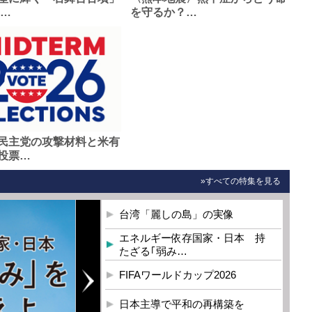
0…
を守るか？…
民主党の攻撃材料と米有
投票…
»すべての特集を見る
台湾「麗しの島」の実像
エネルギー依存国家・日本 持
たざる｢弱み…
FIFAワールドカップ2026
日本主導で平和の再構築を