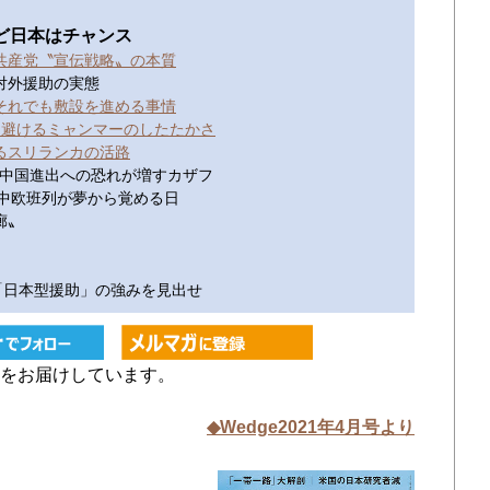
ど日本はチャンス
共産党〝宣伝戦略〟の本質
える 対外援助の実態
それでも敷設を進める事情
中避けるミャンマーのしたたかさ
るスリランカの活路
で中国進出への恐れが増すカザフ
? 中欧班列が夢から覚める日
廊〟
ず「日本型援助」の強みを見出せ
をお届けしています。
◆Wedge2021年4月号より