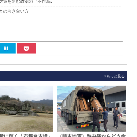
対策を阻む政治の〝不作為〟
との向き合い方
»もっと見る
産に輝く「石舞台古墳」
〈熊本地震〉熱中症からどう命