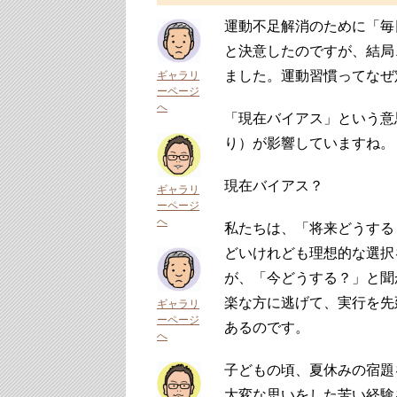
運動不足解消のために「毎
と決意したのですが、結局
ました。運動習慣ってなぜ
ギャラリ
ーページ
へ
「現在バイアス」という意
り）が影響していますね。
現在バイアス？
ギャラリ
ーページ
へ
私たちは、「将来どうする
どいけれども理想的な選択
が、「今どうする？」と聞
楽な方に逃げて、実行を先
ギャラリ
ーページ
あるのです。
へ
子どもの頃、夏休みの宿題
大変な思いをした苦い経験