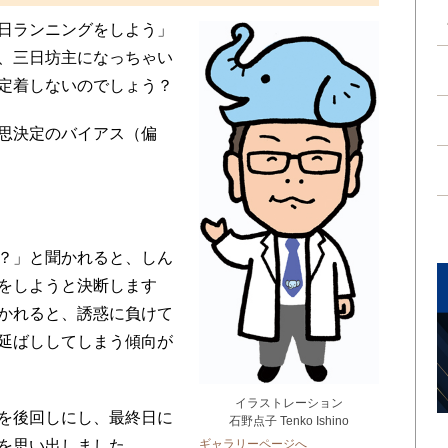
日ランニングをしよう」
、三日坊主になっちゃい
定着しないのでしょう？
思決定のバイアス（偏
？」と聞かれると、しん
をしようと決断します
かれると、誘惑に負けて
延ばししてしまう傾向が
イラストレーション
を後回しにし、最終日に
石野点子 Tenko Ishino
を思い出しました……。
ギャラリーページへ