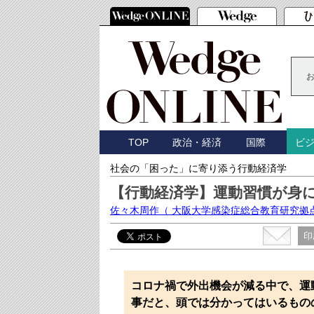
TOP
政治・経済
国際
ビ
社会の「困った」に寄り添う行動経済学
【行動経済学】運動習慣が身
佐々木周作
（ 大阪大学感染症総合教育研究拠
印
コロナ禍で外出機会が減る中で、運
事だと、頭では分かってはいるもの