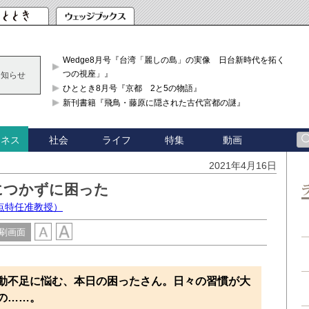
Wedge8月号『台湾「麗しの島」の実像 日台新時代を拓く「3
つの視座」』
お知らせ
ひととき8月号『京都 2と5の物語』
新刊書籍『飛鳥・藤原に隠された古代宮都の謎』
社会
ライフ
特集
動画
ジネス
2021年4月16日
につかずに困った
点特任准教授）
刷画面
動不足に悩む、本日の困ったさん。日々の習慣が大
の……。