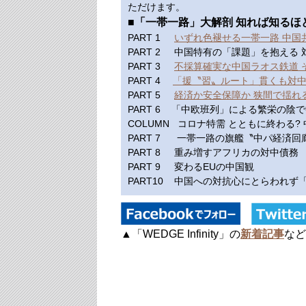
ただけます。
■「一帯一路」大解剖 知れば知るほ
PART 1
いずれ色褪せる一帯一路 中国
PART 2 中国特有の「課題」を抱
PART 3
不採算確実な中国ラオス鉄道 
PART 4
「援〝習〟ルート」貫くも対
PART 5
経済か安全保障か 狭間で揺れ
PART 6 「中欧班列」による繁栄の陰
COLUMN コロナ特需 とともに終わる
PART 7 一帯一路の旗艦〝中パ経済回
PART 8 重み増すアフリカの対中債務
PART 9 変わるEUの中国観
PART10 中国への対抗心にとらわれ
▲「WEDGE Infinity」の
新着記事
など