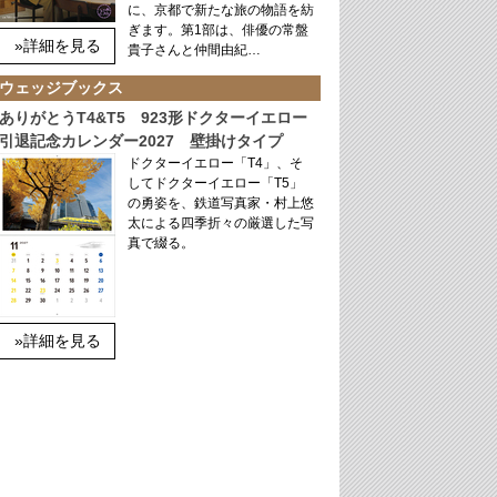
に、京都で新たな旅の物語を紡
ぎます。第1部は、俳優の常盤
»詳細を見る
貴子さんと仲間由紀…
ウェッジブックス
ありがとうT4&T5 923形ドクターイエロー
引退記念カレンダー2027 壁掛けタイプ
ドクターイエロー「T4」、そ
してドクターイエロー「T5」
の勇姿を、鉄道写真家・村上悠
太による四季折々の厳選した写
真で綴る。
»詳細を見る