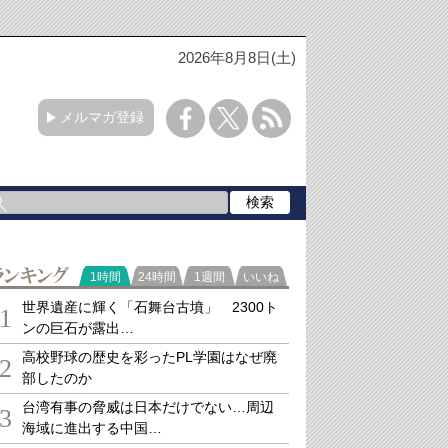
2026年8月8日(土)
メルマガ登録
ランキング
1時間
24時間
1週間
いいね
世界遺産に輝く「石舞台古墳」 2300ト
1
ンの巨石が露出…
高校野球の歴史を彩ったPL学園はなぜ廃
2
部したのか
台湾有事の脅威は日本だけでない…周辺
3
海域に進出する中国…