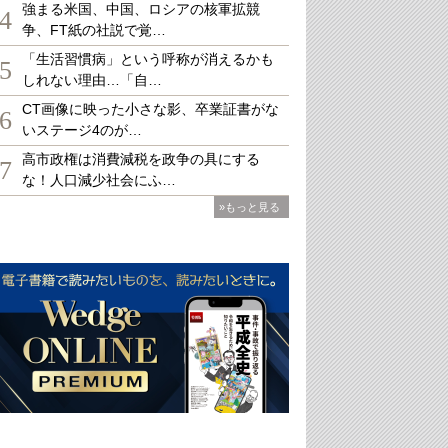
強まる米国、中国、ロシアの核軍拡競
4
争、FT紙の社説で覚…
「生活習慣病」という呼称が消えるかも
5
しれない理由…「自…
CT画像に映った小さな影、卒業証書がな
6
いステージ4のが…
高市政権は消費減税を政争の具にする
7
な！人口減少社会にふ…
»もっと見る