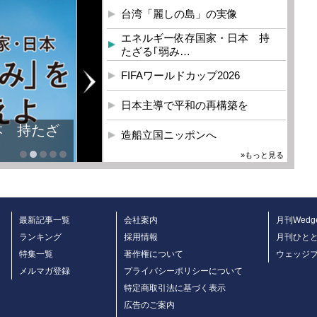
台湾「麗しの島」の実像
エネルギー依存国家・日本 持
たざる｢弱み…
FIFAワールドカップ2026
日本主導で平和の再構築を
本 持たざ
造船立国ニッポンへ
»もっと見る
最新記事一覧
会社案内
月刊Wedg
ランキング
採用情報
月刊ひと
特集一覧
著作権について
ウェッジ
メルマガ登録
プライバシーポリシーについて
特定商取引法に基づく表示
広告のご案内