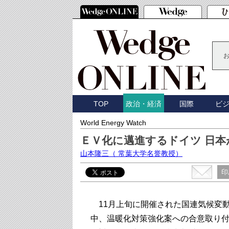
TOP
国際
ビ
政治・経済
World Energy Watch
ＥＶ化に邁進するドイツ 日
山本隆三
（ 常葉大学名誉教授）
印
11月上旬に開催された国連気候変動
中、温暖化対策強化案への合意取り