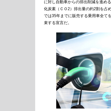
に対し自動車からの排出削減を進め
化炭素（ＣＯ2）排出量の約2割を占め
では35年までに販売する乗用車全て
束する宣言だ。