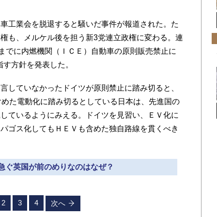
車工業会を脱退すると騒いだ事件が報道された。た
権も、メルケル後を担う新3党連立政権に変わる。連
年までに内燃機関（ＩＣＥ）自動車の原則販売禁止に
目指す方針を発表した。
言していなかったドイツが原則禁止に踏み切ると、
含めた電動化に踏み切るとしている日本は、先進国の
執しているようにみえる。ドイツを見習い、ＥＶ化に
ラパゴス化してもＨＥＶも含めた独自路線を貫くべき
化を急ぐ英国が前のめりなのはなぜ？
2
3
4
次へ