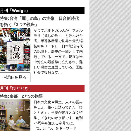
月刊「Wedge」
特集:台湾「麗しの島」の実像 日台新時代
を拓く「3つの視座」
かつてポルトガル人が「フォル
モサ（麗しの島）」と呼んだ台
湾。半導体産業で世界の最先端
技術をリードし、日本統治時代
の記憶も、歴史の一部として内
包している。一方で、現在は米
中対立の最前線に立たされ、難
しい現実に直面している。国際
社会で複雑な立…
»詳細を見る
月刊「ひととき」
特集:京都 2と5の物語
日本の文化や風土、人々の営み
を伝え、旅へと誘ってきた「ひ
ととき」。当誌が幾度となく特
集してきたのが京都です。創刊
25周年を迎える今号では、
〝2〟と〝5〟をキーワード