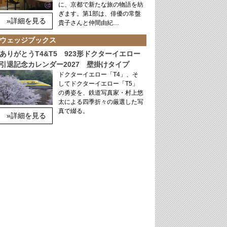
に、京都で新たな旅の物語を紡
ぎます。第1部は、俳優の常盤
»詳細を見る
貴子さんと仲間由紀…
ウェッジブックス
ありがとうT4&T5 923形ドクターイエロー
引退記念カレンダー2027 壁掛けタイプ
ドクターイエロー「T4」、そ
してドクターイエロー「T5」
の勇姿を、鉄道写真家・村上悠
太による四季折々の厳選した写
真で綴る。
»詳細を見る