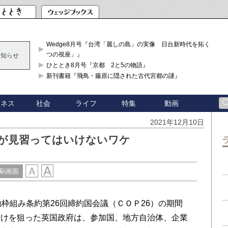
Wedge8月号『台湾「麗しの島」の実像 日台新時代を拓く「3
つの視座」』
お知らせ
ひととき8月号『京都 2と5の物語』
新刊書籍『飛鳥・藤原に隠された古代宮都の謎』
ジネス
社会
ライフ
特集
動画
2021年12月10日
本が見習ってはいけないワケ
刷画面
枠組み条約第26回締約国会議（ＣＯＰ26）の期間
付けを狙った英国政府は、参加国、地方自治体、企業