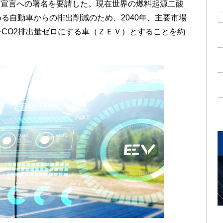
る宣言への署名を要請した。現在世界の燃料起源二酸
る自動車からの排出削減のため、2040年、主要市場
をCO2排出量ゼロにする車（ＺＥＶ）とすることを約