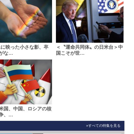
像に映った小さな影、卒
＜〝運命共同体〟の日米台＞中
がな…
国こそが世…
米国、中国、ロシアの核
争、…
»すべての特集を見る