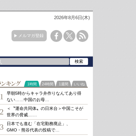
2026年8月6日(木)
メルマガ登録
ランキング
1時間
24時間
1週間
いいね
早朝5時からキャラ弁作りなんてあり得
1
ない……中国のお母…
＜〝運命共同体〟の日米台＞中国こそが
2
世界の脅威....…
日本でも進む「在宅勤務廃止」、
3
GMO・熊谷代表の投稿で…