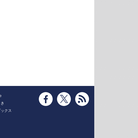
e
とき
ブックス