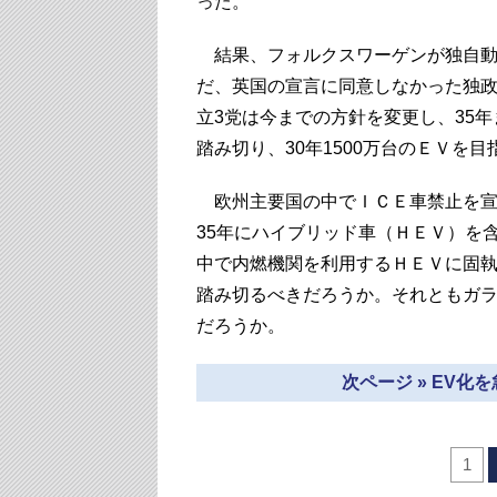
った。
結果、フォルクスワーゲンが独自動
だ、英国の宣言に同意しなかった独政
立3党は今までの方針を変更し、35
踏み切り、30年1500万台のＥＶを
欧州主要国の中でＩＣＥ車禁止を宣
35年にハイブリッド車（ＨＥＶ）を
中で内燃機関を利用するＨＥＶに固
踏み切るべきだろうか。それともガ
だろうか。
次ページ » EV
1