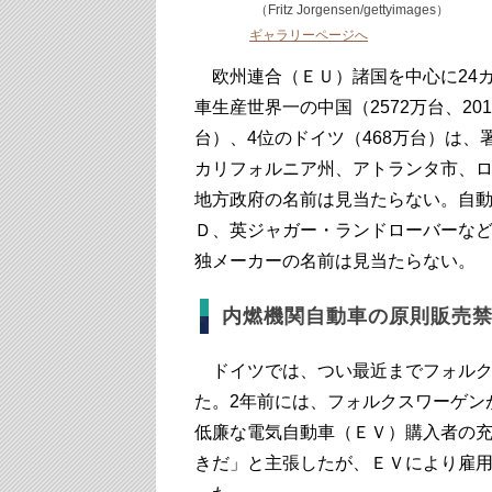
（Fritz Jorgensen/gettyimages）
ギャラリーページへ
欧州連合（ＥＵ）諸国を中心に24カ
車生産世界一の中国（2572万台、201
台）、4位のドイツ（468万台）は
カリフォルニア州、アトランタ市、
地方政府の名前は見当たらない。自
Ｄ、英ジャガー・ランドローバーな
独メーカーの名前は見当たらない。
内燃機関自動車の原則販売
ドイツでは、つい最近までフォルク
た。2年前には、フォルクスワーゲン
低廉な電気自動車（ＥＶ）購入者の
きだ」と主張したが、ＥＶにより雇