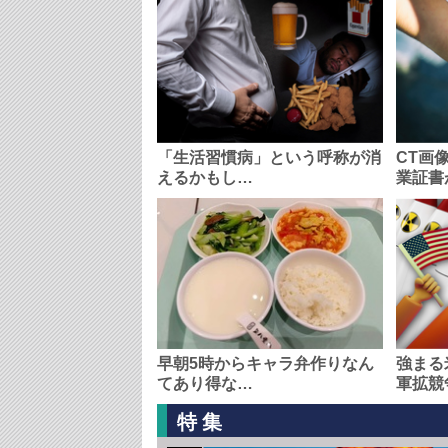
「生活習慣病」という呼称が消
CT画
えるかもし…
業証書
早朝5時からキャラ弁作りなん
強まる
てあり得な…
軍拡競
特集