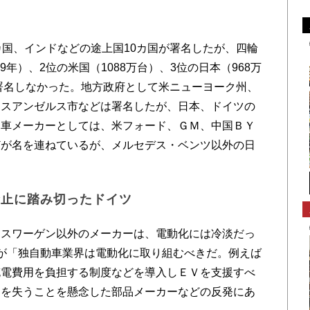
国、インドなどの途上国10カ国が署名したが、四輪
9年）、2位の米国（1088万台）、3位の日本（968万
、署名しなかった。地方政府として米ニューヨーク州、
ロスアンゼルス市などは署名したが、日本、ドイツの
動車メーカーとしては、米フォード、ＧＭ、中国ＢＹ
どが名を連ねているが、メルセデス・ベンツ以外の日
禁止に踏み切ったドイツ
スワーゲン以外のメーカーは、電動化には冷淡だっ
が「独自動車業界は電動化に取り組むべきだ。例えば
充電費用を負担する制度などを導入しＥＶを支援すべ
用を失うことを懸念した部品メーカーなどの反発にあ